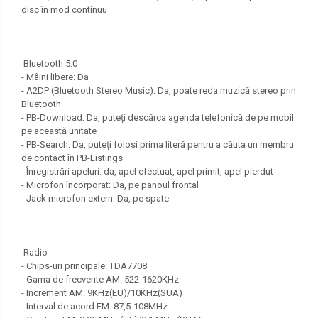
disc în mod continuu
Bluetooth 5.0
- Mâini libere: Da
- A2DP (Bluetooth Stereo Music): Da, poate reda muzică stereo prin
Bluetooth
- PB-Download: Da, puteți descărca agenda telefonică de pe mobil
pe această unitate
- PB-Search: Da, puteți folosi prima literă pentru a căuta un membru
de contact în PB-Listings
- Înregistrări apeluri: da, apel efectuat, apel primit, apel pierdut
- Microfon încorporat: Da, pe panoul frontal
- Jack microfon extern: Da, pe spate
Radio
- Chips-uri principale: TDA7708
- Gama de frecvente AM: 522-1620KHz
- Increment AM: 9KHz(EU)/10KHz(SUA)
- Interval de acord FM: 87,5-108MHz