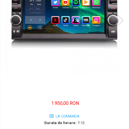
FORD
JEEP/CHRYSLER/DODGE
KIA
KIA
MERCEDES
NISSAN
NISSAN
OPEL / VAUXHALL
PEUGEOT
1.950,00 RON
PORCHE
RENAULT
LA COMANDA
Durata de livrare:
7-12
SEAT