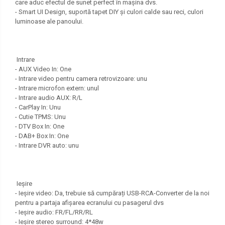
care aduc efectul de sunet perfect în mașina dvs.
- Smart UI Design, suportă tapet DIY și culori calde sau reci, culori
luminoase ale panoului.
Intrare
- AUX Video In: One
- Intrare video pentru camera retrovizoare: unu
- Intrare microfon extern: unul
- Intrare audio AUX: R/L
- CarPlay In: Unu
- Cutie TPMS: Unu
- DTV Box In: One
- DAB+ Box In: One
- Intrare DVR auto: unu
Ieșire
- Ieșire video: Da, trebuie să cumpărați USB-RCA-Converter de la noi
pentru a partaja afișarea ecranului cu pasagerul dvs
- Ieșire audio: FR/FL/RR/RL
- Ieșire stereo surround: 4*48w