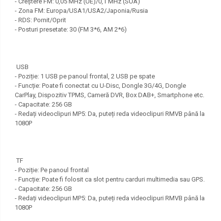
- Creștere FM: 0,05 MHz (UE)/0,1 MHz (SUA)
- Zona FM: Europa/USA1/USA2/Japonia/Rusia
- RDS: Pornit/Oprit
- Posturi presetate: 30 (FM 3*6, AM 2*6)
USB
- Poziție: 1 USB pe panoul frontal, 2 USB pe spate
- Funcție: Poate fi conectat cu U-Disc, Dongle 3G/4G, Dongle
CarPlay, Dispozitiv TPMS, Cameră DVR, Box DAB+, Smartphone etc.
- Capacitate: 256 GB
- Redați videoclipuri MP5: Da, puteți reda videoclipuri RMVB până la
1080P
TF
- Poziție: Pe panoul frontal
- Funcție: Poate fi folosit ca slot pentru carduri multimedia sau GPS.
- Capacitate: 256 GB
- Redați videoclipuri MP5: Da, puteți reda videoclipuri RMVB până la
1080P