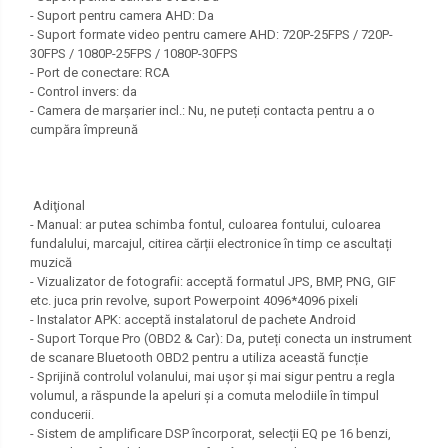
- Suport pentru camera AHD: Da
- Suport formate video pentru camere AHD: 720P-25FPS / 720P-
30FPS / 1080P-25FPS / 1080P-30FPS
- Port de conectare: RCA
- Control invers: da
- Camera de marșarier incl.: Nu, ne puteți contacta pentru a o
cumpăra împreună
Adiţional
- Manual: ar putea schimba fontul, culoarea fontului, culoarea
fundalului, marcajul, citirea cărții electronice în timp ce ascultați
muzică
- Vizualizator de fotografii: acceptă formatul JPS, BMP, PNG, GIF
etc. juca prin revolve, suport Powerpoint 4096*4096 pixeli
- Instalator APK: acceptă instalatorul de pachete Android
- Suport Torque Pro (OBD2 & Car): Da, puteți conecta un instrument
de scanare Bluetooth OBD2 pentru a utiliza această funcție
- Sprijină controlul volanului, mai ușor și mai sigur pentru a regla
volumul, a răspunde la apeluri și a comuta melodiile în timpul
conducerii.
- Sistem de amplificare DSP încorporat, selecții EQ pe 16 benzi,