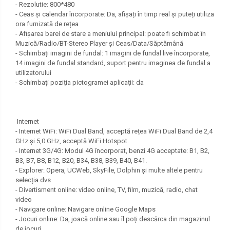
- Rezolutie: 800*480
- Ceas și calendar încorporate: Da, afișați în timp real și puteți utiliza
ora furnizată de rețea
- Afișarea barei de stare a meniului principal: poate fi schimbat în
Muzică/Radio/BT-Stereo Player și Ceas/Data/Săptămână
- Schimbați imagini de fundal: 1 imagini de fundal live încorporate,
14 imagini de fundal standard, suport pentru imaginea de fundal a
utilizatorului
- Schimbați poziția pictogramei aplicații: da
Internet
- Internet WiFi: WiFi Dual Band, acceptă rețea WiFi Dual Band de 2,4
GHz și 5,0 GHz, acceptă WiFi Hotspot.
- Internet 3G/4G: Modul 4G încorporat, benzi 4G acceptate: B1, B2,
B3, B7, B8, B12, B20, B34, B38, B39, B40, B41.
- Explorer: Opera, UCWeb, SkyFile, Dolphin și multe altele pentru
selecția dvs
- Divertisment online: video online, TV, film, muzică, radio, chat
video
- Navigare online: Navigare online Google Maps
- Jocuri online: Da, joacă online sau îl poți descărca din magazinul
de jocuri