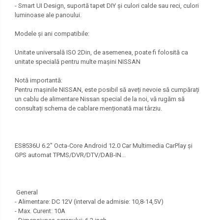
- Smart UI Design, suportă tapet DIY și culori calde sau reci, culori
luminoase ale panoului.
Modele și ani compatibile:
Unitate universală ISO 2Din, de asemenea, poate fi folosită ca
unitate specială pentru multe mașini NISSAN
Notă importantă:
Pentru mașinile NISSAN, este posibil să aveți nevoie să cumpărați
un cablu de alimentare Nissan special de la noi, vă rugăm să
consultați schema de cablare menționată mai târziu.
ES8536U 6.2" Octa-Core Android 12.0 Car Multimedia CarPlay și
GPS automat TPMS/DVR/DTV/DAB-IN...
General
- Alimentare: DC 12V (interval de admisie: 10,8-14,5V)
- Max. Curent: 10A