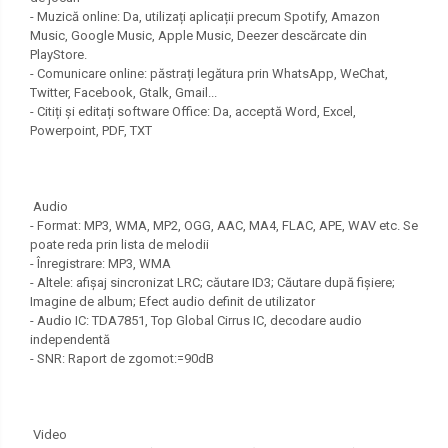
- Muzică online: Da, utilizați aplicații precum Spotify, Amazon
Music, Google Music, Apple Music, Deezer descărcate din
PlayStore.
- Comunicare online: păstrați legătura prin WhatsApp, WeChat,
Twitter, Facebook, Gtalk, Gmail...
- Citiți și editați software Office: Da, acceptă Word, Excel,
Powerpoint, PDF, TXT
Audio
- Format: MP3, WMA, MP2, OGG, AAC, MA4, FLAC, APE, WAV etc. Se
poate reda prin lista de melodii
- Înregistrare: MP3, WMA
- Altele: afișaj sincronizat LRC; căutare ID3; Căutare după fișiere;
Imagine de album; Efect audio definit de utilizator
- Audio IC: TDA7851, Top Global Cirrus IC, decodare audio
independentă
- SNR: Raport de zgomot:=90dB
Video