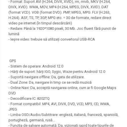
- Format: Suport AVI (H.264, DIVX, XVID), rm, rmvb, MKV (H.264,
DIVX, XVID). WMA, MOV, MP4 (H.264, MPEG, DIVX, XVID). DAT
(format VCD). VOB (format DVD). PMP, MPEG, MPG. FLV (H.263,
H.264). ASF, TS, TP, 3GP, MPG etc. = 30 de formate, redare direct
video pe internet (în timpul descărcării)
- Redare: Până la 1920*1080 pixeli, 30 Mb. Joc fluent fără punct de
lumină
- Ieșire video: trebuie să utilizați convertorul USB-RCA
GPS
- Sistem de operare: Android 12.0
- Hărți de suport: hărți IGO, Sygic, Waze pentru Android 12.0
- Suportă navigare offline: Da, gata de utilizare.
- Dual Zone: Da, navigare în timp ce se redă muzică
- Online Navi: Da, acceptă navigarea online, cum ar fi Google Maps
DVD
- Decodificare IC: 8202TQ
- Format compatibil: MP4, AVI, DIVX, DVD, VCD, MP3, CD, WMA,
JPEG
- Limba OSD/Audio/Subtitrare: engleză, italiană, franceză, spaniolă,
portugheză, germană, rusă...
- Funcția de salvare automată: Da, vizionați rapid toate tipurile de