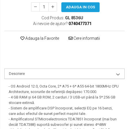
SEAT
ADAUGA IN COS
SKODA
Cod Produs:
GL 8536U
Ai nevoie de ajutor?
0740477371
TOYOTA
Adauga la Favorite
Cere informatii
VW/SEAT/SKODA
Descriere
- OS Android 12.0, Octa Core, 2* A75 + 6* A55 64-bit 1800MHz CPU
Architecture, scorurile de referință depășesc 170.000.
- 4 GB RAM și 64 GB ROM, 2 carduri / 3 USB-uri până la 5* 256 GB
stocare extinsă.
- Sistem de amplificare DSP încorporat, selecții EQ pe 16 benzi,
care aduc efectul de sunet perfect mașinii tale.
- Amplificatorul STMicroelectronics TDA7851 încorporat (mai bun
decât TDA7388) suportă subwoofer și sunet stereo 4*48W