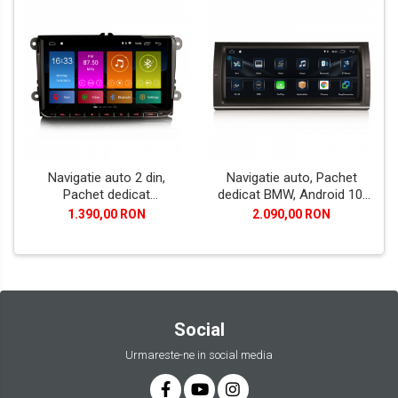
Navigatie auto 2 din,
Navigatie auto, Pachet
Pachet dedicat
dedicat BMW, Android 10,
VW/SEAT/SKODA, Android
GPS, WIFI,DAB+, 2GB RAM,
1.390,00 RON
2.090,00 RON
10
16GB memorie interna
Social
Urmareste-ne in social media