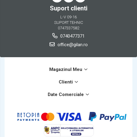
Suport clienti
L-V 09-16
SUPORT TEHNIC
0747337582
0740477371
office@gilan.ro
Magazinul Meu
Clienti
Date Comerciale