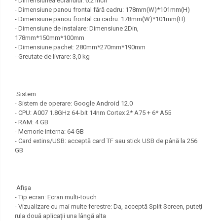
- Dimensiunea ecranului: 6.2 inch
- Dimensiune panou frontal fără cadru: 178mm(W)*101mm(H)
- Dimensiune panou frontal cu cadru: 178mm(W)*101mm(H)
- Dimensiune de instalare: Dimensiune 2Din,
178mm*150mm*100mm
- Dimensiune pachet: 280mm*270mm*190mm
- Greutate de livrare: 3,0 kg
Sistem
- Sistem de operare: Google Android 12.0
- CPU: A007 1.8GHz 64-bit 14nm Cortex 2* A75 + 6* A55
- RAM: 4 GB
- Memorie interna: 64 GB
- Card extins/USB: acceptă card TF sau stick USB de până la 256
GB
Afişa
- Tip ecran: Ecran multi-touch
- Vizualizare cu mai multe ferestre: Da, acceptă Split Screen, puteți
rula două aplicații una lângă alta