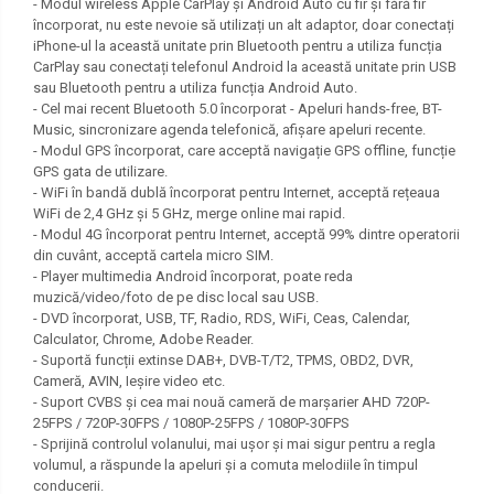
- Modul wireless Apple CarPlay și Android Auto cu fir și fără fir
încorporat, nu este nevoie să utilizați un alt adaptor, doar conectați
iPhone-ul la această unitate prin Bluetooth pentru a utiliza funcția
CarPlay sau conectați telefonul Android la această unitate prin USB
sau Bluetooth pentru a utiliza funcția Android Auto.
- Cel mai recent Bluetooth 5.0 încorporat - Apeluri hands-free, BT-
Music, sincronizare agenda telefonică, afișare apeluri recente.
- Modul GPS încorporat, care acceptă navigație GPS offline, funcție
GPS gata de utilizare.
- WiFi în bandă dublă încorporat pentru Internet, acceptă rețeaua
WiFi de 2,4 GHz și 5 GHz, merge online mai rapid.
- Modul 4G încorporat pentru Internet, acceptă 99% dintre operatorii
din cuvânt, acceptă cartela micro SIM.
- Player multimedia Android încorporat, poate reda
muzică/video/foto de pe disc local sau USB.
- DVD încorporat, USB, TF, Radio, RDS, WiFi, Ceas, Calendar,
Calculator, Chrome, Adobe Reader.
- Suportă funcții extinse DAB+, DVB-T/T2, TPMS, OBD2, DVR,
Cameră, AVIN, Ieșire video etc.
- Suport CVBS și cea mai nouă cameră de marșarier AHD 720P-
25FPS / 720P-30FPS / 1080P-25FPS / 1080P-30FPS
- Sprijină controlul volanului, mai ușor și mai sigur pentru a regla
volumul, a răspunde la apeluri și a comuta melodiile în timpul
conducerii.