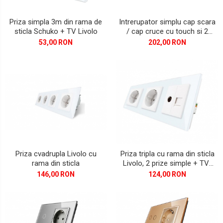
Priza simpla 3m din rama de
Intrerupator simplu cap scara
sticla Schuko + TV Livolo
/ cap cruce cu touch si 2
prize din sticla
53,00 RON
202,00 RON
Priza cvadrupla Livolo cu
Priza tripla cu rama din sticla
rama din sticla
Livolo, 2 prize simple + TV-
Internet
146,00 RON
124,00 RON