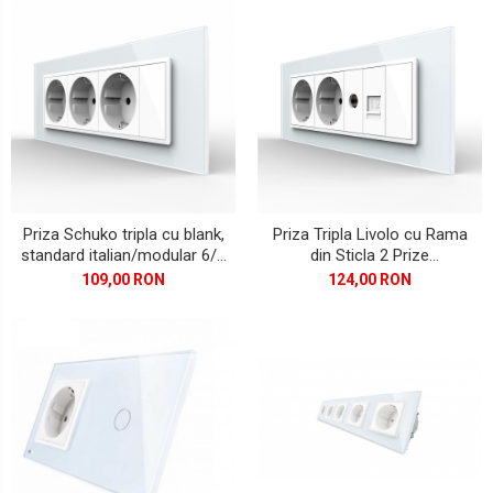
SEAT
SKODA
TOYOTA
VW/SEAT/SKODA
Priza Schuko tripla cu blank,
Priza Tripla Livolo cu Rama
standard italian/modular 6/7
din Sticla 2 Prize
module
Schuko+TV/internet,
109,00 RON
124,00 RON
standard Italian