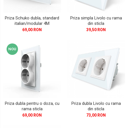
FORD
Priza Schuko dubla, standard
Priza simpla Livolo cu rama
JEEP/CHRYSLER/DODGE
italian/modular 4M
din sticla
KIA
69,00 RON
39,50 RON
KIA
NOU
MERCEDES
NISSAN
NISSAN
OPEL / VAUXHALL
PEUGEOT
PORCHE
Priza dubla pentru o doza, cu
Priza dubla Livolo cu rama
rama sticla
din sticla
RENAULT
69,00 RON
73,00 RON
SEAT