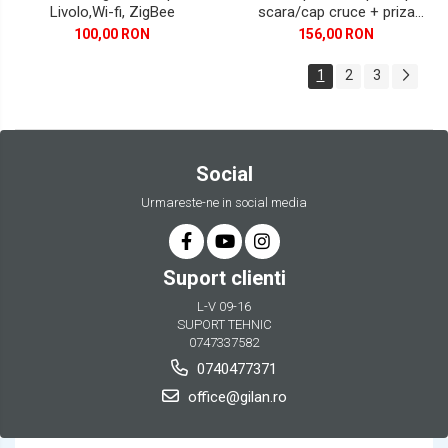
scara/cap cruce + priza
Livolo,Wi-fi, ZigBee
simpla Livolo rama din sticla
156,00 RON
100,00 RON
1
2
3
Social
Urmareste-ne in social media
Suport clienti
L-V 09-16
SUPORT TEHNIC
0747337582
0740477371
office@gilan.ro