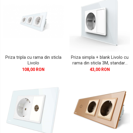
Priza tripla cu rama din sticla
Priza simpla + blank Livolo cu
Livolo
rama din sticla 3M, standard
Italian
108,00 RON
43,00 RON