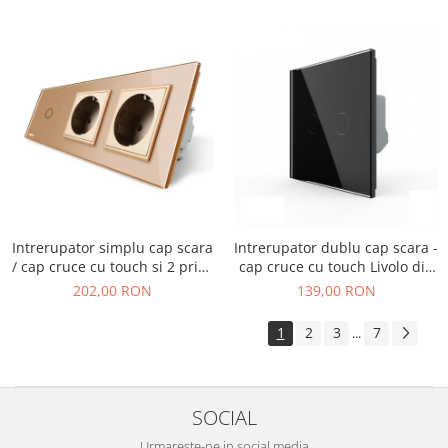
Intrerupator simplu cap scara
Intrerupator dublu cap scara -
/ cap cruce cu touch si 2 prize
cap cruce cu touch Livolo din
din sticla
sticla
202,00 RON
139,00 RON
1
2
3
7
...
SOCIAL
Urmareste-ne in social media