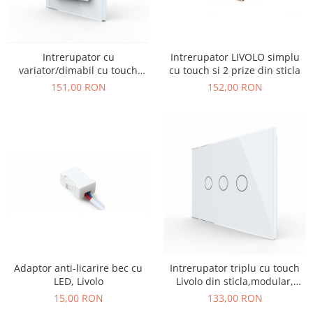
Intrerupator cu
Intrerupator LIVOLO simplu
variator/dimabil cu touch
cu touch si 2 prize din sticla
Livolo din sticla - Seria Noua
151,00 RON
152,00 RON
Adaptor anti-licarire bec cu
Intrerupator triplu cu touch
LED, Livolo
Livolo din sticla,modular,
standard Italian
15,00 RON
133,00 RON