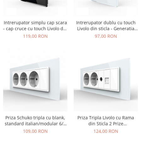
Intrerupator simplu cap scara
Intrerupator dublu cu touch
- cap cruce cu touch Livolo din
Livolo din sticla - Generatia
sticla - Generatia Noua
Noua
119,00 RON
97,00 RON
Priza Schuko tripla cu blank,
Priza Tripla Livolo cu Rama
standard italian/modular 6/7
din Sticla 2 Prize
module
Schuko+TV/internet, standard
109,00 RON
124,00 RON
Italian