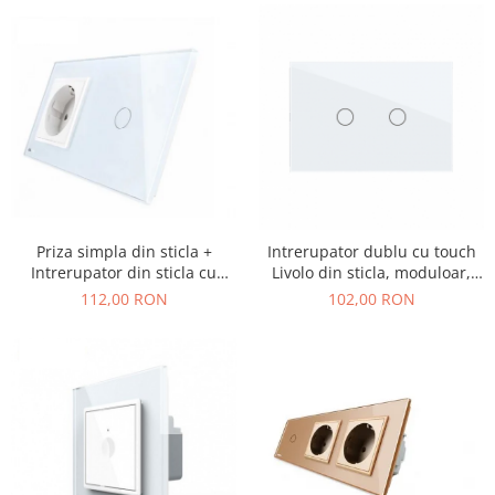
Priza simpla din sticla +
Intrerupator dublu cu touch
Intrerupator din sticla cu
Livolo din sticla, moduloar,
touch simplu Livolo
standard Italian
112,00 RON
102,00 RON