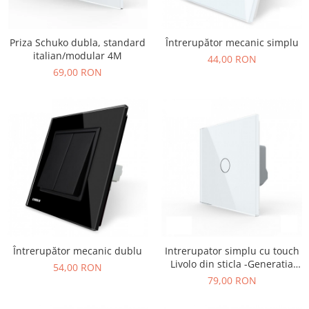
KIA
KIA
Priza Schuko dubla, standard
Întrerupător mecanic simplu
italian/modular 4M
MERCEDES
44,00 RON
69,00 RON
NISSAN
NISSAN
OPEL / VAUXHALL
PEUGEOT
PORCHE
RENAULT
SEAT
SEAT
SKODA
Întrerupător mecanic dublu
Intrerupator simplu cu touch
Livolo din sticla -Generatia
54,00 RON
TOYOTA
Noua
79,00 RON
VW/SEAT/SKODA