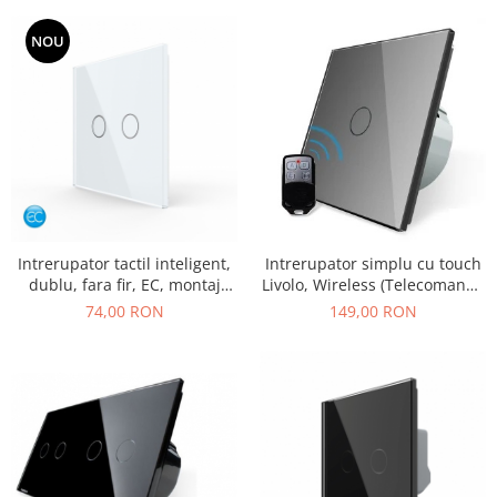
NOU
Intrerupator tactil inteligent,
Intrerupator simplu cu touch
dublu, fara fir, EC, montaj
Livolo, Wireless (Telecomanda
aplicat, cu panou din sticla
inclusa)
74,00 RON
149,00 RON