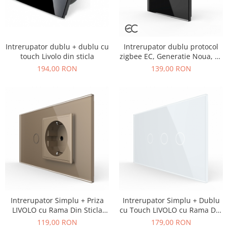
Intrerupator dublu + dublu cu
Intrerupator dublu protocol
touch Livolo din sticla
zigbee EC, Generatie Noua, cu
panou sticla, Livolo
194,00 RON
139,00 RON
Intrerupator Simplu + Priza
Intrerupator Simplu + Dublu
LIVOLO cu Rama Din Sticla
cu Touch LIVOLO cu Rama Din
4M, Standard Italian
Sticla, 4M, Standard Italian
119,00 RON
179,00 RON