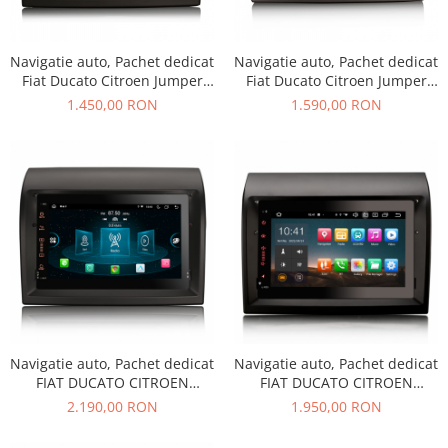
KIA
KIA
Navigatie auto, Pachet dedicat
Navigatie auto, Pachet dedicat
Fiat Ducato Citroen Jumper
Fiat Ducato Citroen Jumper
MERCEDES
Peugeot Boxer , Android 10
Peugeot Boxer , Android 10
1.450,00 RON
1.590,00 RON
NISSAN
NISSAN
OPEL / VAUXHALL
PEUGEOT
PORCHE
RENAULT
SEAT
SEAT
SKODA
Navigatie auto, Pachet dedicat
Navigatie auto, Pachet dedicat
FIAT DUCATO CITROEN
FIAT DUCATO CITROEN
TOYOTA
JUMPER PEUGEOT BOXE ,
JUMPER PEUGEOT BOXER ,7
2.190,00 RON
1.950,00 RON
Android 13
inch, Android 12
VW/SEAT/SKODA