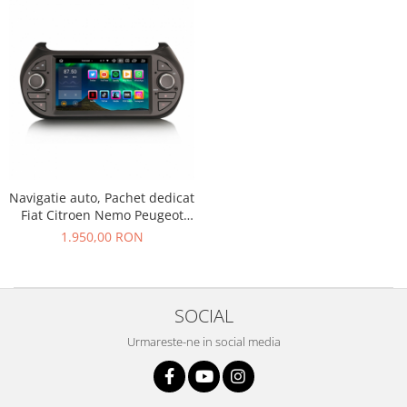
Navigatie auto, Pachet dedicat
Fiat Citroen Nemo Peugeot
Bipper Fiorino Qubo , Android
1.950,00 RON
13
SOCIAL
Urmareste-ne in social media