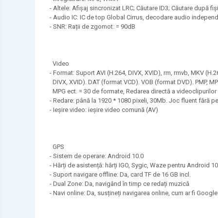
- Altele: Afișaj sincronizat LRC; Căutare ID3; Căutare după fiș
- Audio IC: IC de top Global Cirrus, decodare audio indepen
- SNR: Rații de zgomot: = 90dB
Video
- Format: Suport AVI (H.264, DIVX, XVID), rm, rmvb, MKV (H
DIVX, XVID). DAT (format VCD). VOB (format DVD). PMP, MPEG
MPG ect. = 30 de formate, Redarea directă a videoclipurilor p
- Redare: până la 1920 * 1080 pixeli, 30Mb. Joc fluent fără p
- Ieșire video: ieșire video comună (AV)
GPS
- Sistem de operare: Android 10.0
- Hărți de asistență: hărți IGO, Sygic, Waze pentru Android 10
- Suport navigare offline: Da, card TF de 16 GB incl.
- Dual Zone: Da, navigând în timp ce redați muzică
- Navi online: Da, susțineți navigarea online, cum ar fi Goog