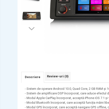
AUDI
BMW
Chevrolet
CITROEN
DACIA/RENAULT
FIAT
FORD
JEEP/CHRYSLER/DODGE
KIA
KIA
Review-uri
(0)
Descriere
MERCEDES
- Sistem de operare Android 10.0, Quad Core, 2 GB RAM și 16
NISSAN
- Sistem de amplificare DSP încorporat, care aduce efectul d
NISSAN
- Modul Apple CarPlay încorporat, acceptă iPhone iOS 7.1 și v
- Modul Bluetooth încorporat, care acceptă funcția mâini li
OPEL / VAUXHALL
- Modul GPS încorporat, care acceptă navigare GPS offline, 