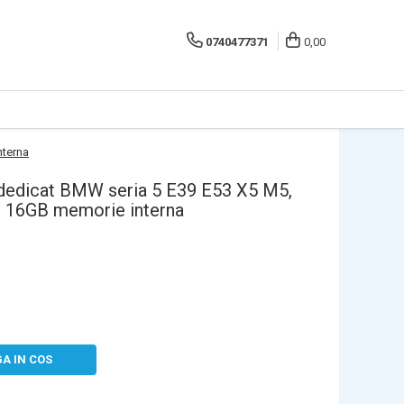
0740477371
0,00
nterna
 dedicat BMW seria 5 E39 E53 X5 M5,
, 16GB memorie interna
A IN COS