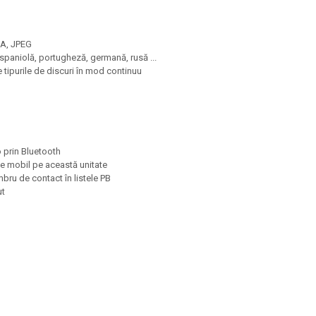
MA, JPEG
, spaniolă, portugheză, germană, rusă ...
e tipurile de discuri în mod continuu
 prin Bluetooth
e mobil pe această unitate
mbru de contact în listele PB
ut