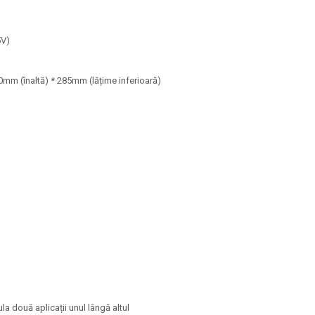
5V)
0mm (înaltă) * 285mm (lățime inferioară)
ula două aplicații unul lângă altul