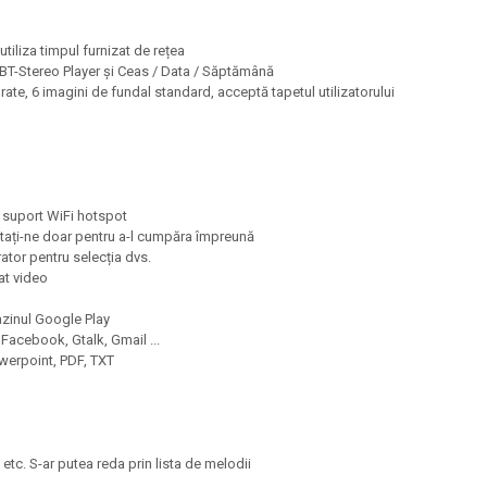
 utiliza timpul furnizat de rețea
 BT-Stereo Player și Ceas / Data / Săptămână
rate, 6 imagini de fundal standard, acceptă tapetul utilizatorului
, suport WiFi hotspot
ctați-ne doar pentru a-l cumpăra împreună
ator pentru selecția dvs.
hat video
gazinul Google Play
Facebook, Gtalk, Gmail ...
Powerpoint, PDF, TXT
. S-ar putea reda prin lista de melodii