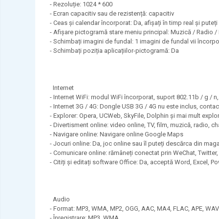
- Rezoluție: 1024 * 600
- Ecran capacitiv sau de rezistență: capacitiv
- Ceas și calendar încorporat: Da, afișați în timp real și puteți
- Afișare pictogramă stare meniu principal: Muzică / Radio /
- Schimbați imagini de fundal: 1 imagini de fundal vii încorpo
- Schimbați poziția aplicațiilor-pictogramă: Da
Internet
- Internet WiFi: modul WiFi încorporat, suport 802.11b / g / n
- Internet 3G / 4G: Dongle USB 3G / 4G nu este inclus, conta
- Explorer: Opera, UCWeb, SkyFile, Dolphin și mai mult explor
- Divertisment online: video online, TV, film, muzică, radio, c
- Navigare online: Navigare online Google Maps
- Jocuri online: Da, joc online sau îl puteți descărca din ma
- Comunicare online: rămâneți conectat prin WeChat, Twitter, 
- Citiți și editați software Office: Da, acceptă Word, Excel, 
Audio
- Format: MP3, WMA, MP2, OGG, AAC, MA4, FLAC, APE, WAV etc
- Înregistrare: MP3, WMA