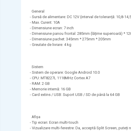
General
- Sursă de alimentare: DC 12V (interval de toleranță: 10,8-14,
- Max. Curent: 10A
- Dimensiune ecran: 7 inch
- Dimensiune panou frontal: 285mm (lățime superioară) * 12
- Dimensiune pachet: 345mm * 275mm * 205mm
- Greutate de livrare: 4 kg
Sistem
- Sistem de operare: Google Android 10.0
- CPU: MT8227L 1118MHz Cortex A7
- RAM: 2 GB
- Memorie internă: 16 GB
- Card extins / USB: Suport USB / SD de până la 64 GB
Afişa
- Tip ecran: Ecran multi-touch
- Vizualizare multi-ferestre: Da, acceptă Split Screen, puteți r