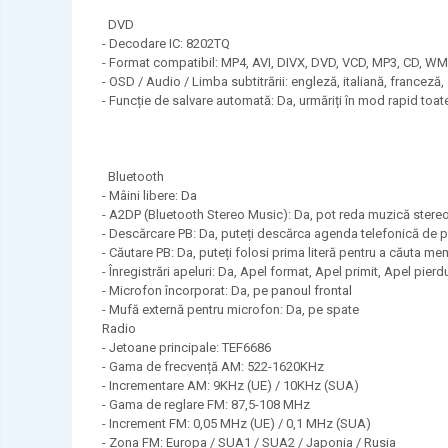
DVD
- Decodare IC: 8202TQ
- Format compatibil: MP4, AVI, DIVX, DVD, VCD, MP3, CD, W
- OSD / Audio / Limba subtitrării: engleză, italiană, franceză
- Funcție de salvare automată: Da, urmăriți în mod rapid toat
Bluetooth
- Mâini libere: Da
- A2DP (Bluetooth Stereo Music): Da, pot reda muzică stereo
- Descărcare PB: Da, puteți descărca agenda telefonică de p
- Căutare PB: Da, puteți folosi prima literă pentru a căuta me
- Înregistrări apeluri: Da, Apel format, Apel primit, Apel pierd
- Microfon încorporat: Da, pe panoul frontal
- Mufă externă pentru microfon: Da, pe spate
Radio
- Jetoane principale: TEF6686
- Gama de frecvență AM: 522-1620KHz
- Incrementare AM: 9KHz (UE) / 10KHz (SUA)
- Gama de reglare FM: 87,5-108 MHz
- Increment FM: 0,05 MHz (UE) / 0,1 MHz (SUA)
- Zona FM: Europa / SUA1 / SUA2 / Japonia / Rusia