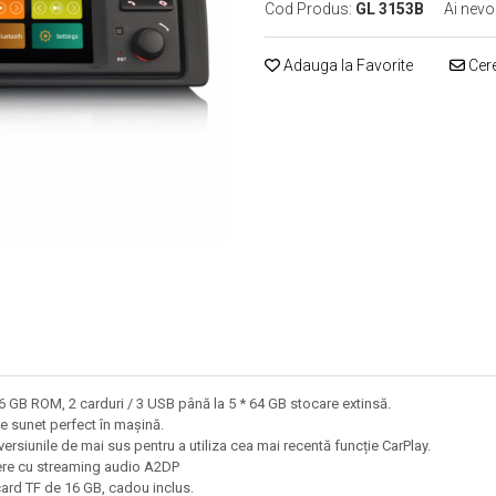
Cod Produs:
GL 3153B
Ai nevo
Adauga la Favorite
Cere
 GB ROM, 2 carduri / 3 USB până la 5 * 64 GB stocare extinsă.
e sunet perfect în mașină.
ersiunile de mai sus pentru a utiliza cea mai recentă funcție CarPlay.
bere cu streaming audio A2DP
card TF de 16 GB, cadou inclus.