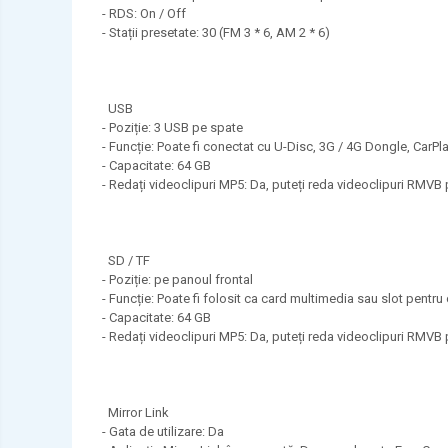
- RDS: On / Off
- Stații presetate: 30 (FM 3 * 6, AM 2 * 6)
USB
- Poziție: 3 USB pe spate
- Funcție: Poate fi conectat cu U-Disc, 3G / 4G Dongle, Ca
- Capacitate: 64 GB
- Redați videoclipuri MP5: Da, puteți reda videoclipuri RMVB
SD / TF
- Poziție: pe panoul frontal
- Funcție: Poate fi folosit ca card multimedia sau slot pentru
- Capacitate: 64 GB
- Redați videoclipuri MP5: Da, puteți reda videoclipuri RMVB
Mirror Link
- Gata de utilizare: Da