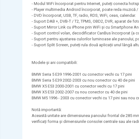
- Modul WiFi încorporat pentru Internet, puteți conecta hots
PEUGEOT
- Player multimedia Android încorporat, poate reda muzică / 
PORCHE
- DVD încorporat, USB, TF, radio, RDS, WiFi, ceas, calendar.
- Suport DAB +, DVB-T / T2, TPMS, OBD2, DVR, aparat de fotogr
RENAULT
- Suport Mirror Link cu iPhone prin WiFi și cu Smartphone An
SEAT
- Suport control volan, decodificator CanBus încorporat (a c
- Suport pentru ajustarea culorilor luminoase ale panoului, po
SEAT
- Suport Split Screen, puteți rula două aplicații unul lângă altu
SKODA
TOYOTA
Modele și ani compatibili:
VW/SEAT/SKODA
BMW Seria 5 E39 1996-2001 cu conector vechi cu 17 pini
BMW Seria 5 E39 2002-2003 cu nou conector cu 40 de pini
BMW X5 E53 2000-2001 cu conector vechi cu 17 pini
BMW X5 E53 2002-2007 cu nou conector cu 40 de pini
BMW M5 1996 - 2003 cu conector vechi cu 17 pini sau nou cu
Notă importantă:
Această unitate are dimensiunea panoului frontal de 285 mm (
verificați forma și dimensiunile consolei centrale sau ale radi