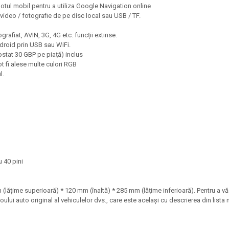
potul mobil pentru a utiliza Google Navigation online
video / fotografie de pe disc local sau USB / TF.
afiat, AVIN, 3G, 4G etc. funcții extinse.
droid prin USB sau WiFi.
ostat 30 GBP pe piață) inclus
t fi alese multe culori RGB
l.
 40 pini
lățime superioară) * 120 mm (înaltă) * 285 mm (lățime inferioară). Pentru a vă 
oului auto original al vehiculelor dvs., care este același cu descrierea din list