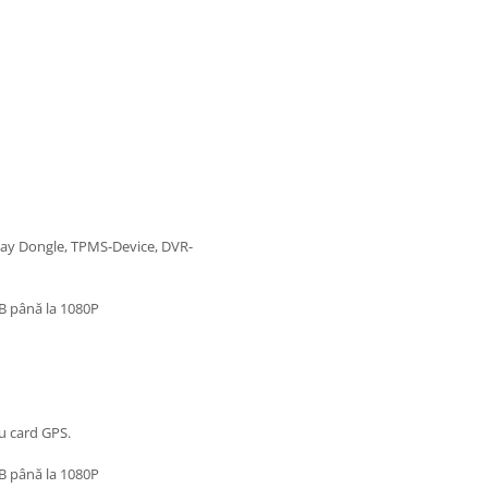
rPlay Dongle, TPMS-Device, DVR-
VB până la 1080P
ru card GPS.
VB până la 1080P