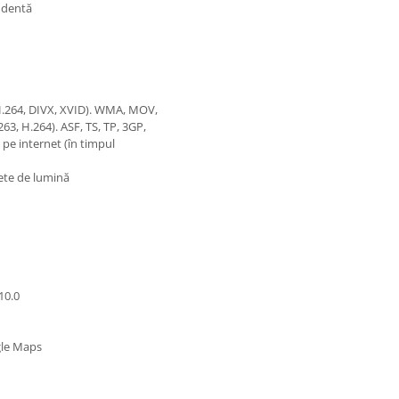
endentă
(H.264, DIVX, XVID). WMA, MOV,
3, H.264). ASF, TS, TP, 3GP,
 pe internet (în timpul
pete de lumină
10.0
ogle Maps