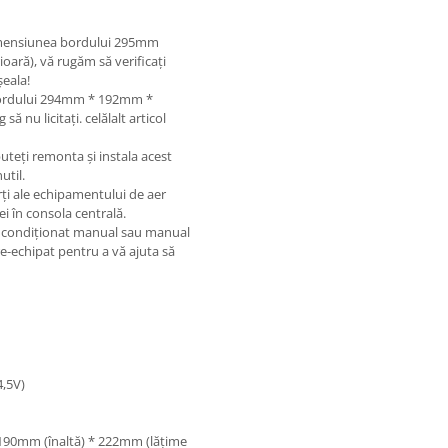
dimensiunea bordului 295mm
oară), vă rugăm să verificați
șeala!
bordului 294mm * 192mm *
ă nu licitați. celălalt articol
uteți remonta și instala acest
util.
ți ale echipamentului de aer
ei în consola centrală.
er condiționat manual sau manual
e-echipat pentru a vă ajuta să
4,5V)
 190mm (înaltă) * 222mm (lățime