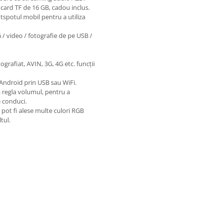
 card TF de 16 GB, cadou inclus.
tspotul mobil pentru a utiliza
/ video / fotografie de pe USB /
grafiat, AVIN, 3G, 4G etc. funcții
Android prin USB sau WiFi.
 a regla volumul, pentru a
e conduci.
 pot fi alese multe culori RGB
tul.