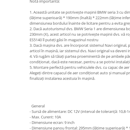
Notă importantă:
1. Această unitate se potrivește mașinii BMW seria 3 cu 
(lățime superioară) * 190mm (înaltă) * 222mm (lățime inferi
dimensiunea bordului înainte de licitare pentru a evita gre
2. Dacă autoturismul dvs. BMW Seria 1 are dimensiunea 
230mm (X), acest articol nu se potrivește mașinii dvs. vă rog s
ES5140 îl puteți găsi în magazinul nostru
3. Dacă mașina dvs. are încorporat sistemul Navi original, p
articol în mașină, iar sistemul dvs. Navi original va deveni in
4. Vă rugăm să tăiați partea proeminentă de pe ambele păr
condiționat, dacă este necesar, pentru a se potrivi instalați
5. Montare perfectă pentru vehiculele dvs. cu capac de a
Alegeți dintre capacul de aer condiționat auto și manual pr
finalizați instalarea acestuia în mașină.
General
- Sursă de alimentare: DC 12V (interval de toleranță: 10,8-1
- Max. Curent: 10A
- Dimensiune ecran: 9 inch
- Dimensiune panou frontal: 295mm (lățime superioară) *