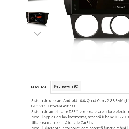
Navigatii UNIVERSALE
2 DIN
ALFA ROMEO
AUDI
BMW
Chevrolet
CITROEN
DACIA/RENAULT
FIAT
FORD
Review-uri
(0)
Descriere
JEEP/CHRYSLER/DODGE
- Sistem de operare Android 10.0, Quad Core, 2 GB RAM și
KIA
la 4 * 64 GB stocare extinsă.
KIA
- Sistem de amplificare DSP încorporat, care aduce efectul 
- Modul Apple CarPlay încorporat, acceptă iPhone iOS 7.1 ș
MERCEDES
utiliza cea mai recentă funcție CarPlay.
- Modul Bluetooth încorporat, care acceptă funcția mâini 
NISSAN