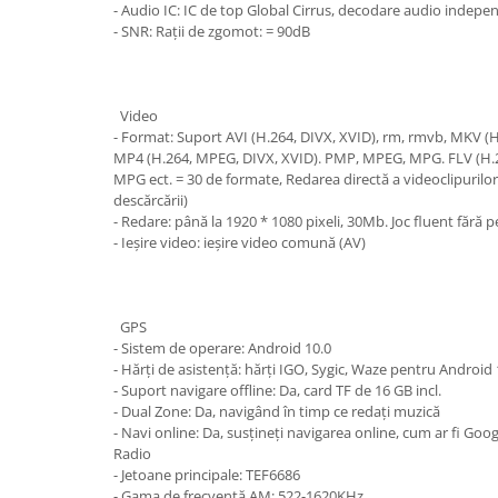
- Audio IC: IC de top Global Cirrus, decodare audio indep
- SNR: Rații de zgomot: = 90dB
Video
- Format: Suport AVI (H.264, DIVX, XVID), rm, rmvb, MKV 
MP4 (H.264, MPEG, DIVX, XVID). PMP, MPEG, MPG. FLV (H.26
MPG ect. = 30 de formate, Redarea directă a videoclipurilor
descărcării)
- Redare: până la 1920 * 1080 pixeli, 30Mb. Joc fluent fără 
- Ieșire video: ieșire video comună (AV)
GPS
- Sistem de operare: Android 10.0
- Hărți de asistență: hărți IGO, Sygic, Waze pentru Android 
- Suport navigare offline: Da, card TF de 16 GB incl.
- Dual Zone: Da, navigând în timp ce redați muzică
- Navi online: Da, susțineți navigarea online, cum ar fi Go
Radio
- Jetoane principale: TEF6686
- Gama de frecvență AM: 522-1620KHz