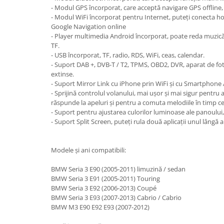
- Modul GPS încorporat, care acceptă navigare GPS offline,
NISSAN
- Modul WiFi încorporat pentru Internet, puteți conecta ho
Google Navigation online
OPEL / VAUXHALL
- Player multimedia Android încorporat, poate reda muzică 
PEUGEOT
TF.
- USB încorporat, TF, radio, RDS, WiFi, ceas, calendar.
PORCHE
- Suport DAB +, DVB-T / T2, TPMS, OBD2, DVR, aparat de foto
extinse.
RENAULT
- Suport Mirror Link cu iPhone prin WiFi și cu Smartphone 
SEAT
- Sprijină controlul volanului, mai ușor și mai sigur pentru
răspunde la apeluri și pentru a comuta melodiile în timp c
SEAT
- Suport pentru ajustarea culorilor luminoase ale panoului,
- Suport Split Screen, puteți rula două aplicații unul lângă al
SKODA
TOYOTA
Modele și ani compatibili:
VW/SEAT/SKODA
BMW Seria 3 E90 (2005-2011) limuzină / sedan
BMW Seria 3 E91 (2005-2011) Touring
BMW Seria 3 E92 (2006-2013) Coupé
BMW Seria 3 E93 (2007-2013) Cabrio / Cabrio
BMW M3 E90 E92 E93 (2007-2012)