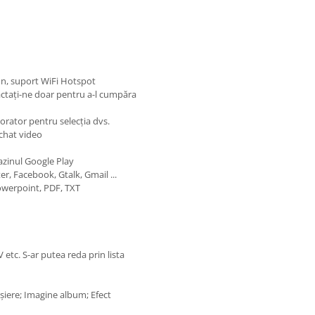
/ n, suport WiFi Hotspot
tactați-ne doar pentru a-l cumpăra
orator pentru selecția dvs.
 chat video
gazinul Google Play
r, Facebook, Gtalk, Gmail ...
 Powerpoint, PDF, TXT
tc. S-ar putea reda prin lista
ișiere; Imagine album; Efect