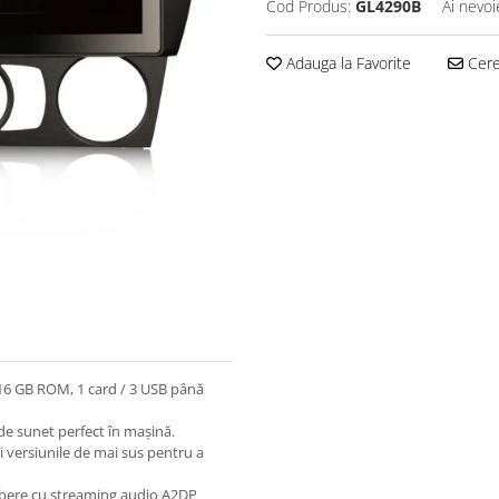
Cod Produs:
GL4290B
Ai nevoi
Adauga la Favorite
Cere 
 16 GB ROM, 1 card / 3 USB până
de sunet perfect în mașină.
i versiunile de mai sus pentru a
libere cu streaming audio A2DP