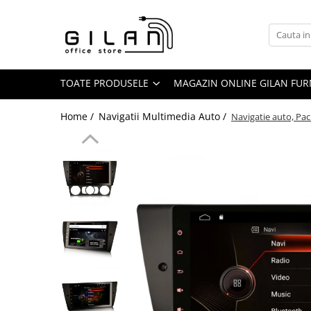
Toate Produsele
Livolo - Intrerupatoare
TOATE PRODUSELE
MAGAZIN ONLINE GILAN FUR
Intrerupatoare
ZigBee
Home /
Navigatii Multimedia Auto /
Navigatie auto, Pac
Serie Noua
Generatia Noua
Standard Italian/ Modular
Intrerupatoare Mecanice
LIVOLO
Livolo - Prize
Livolo - Accesorii
Navigatii Multimedia Auto
Navigatii DEDICATE