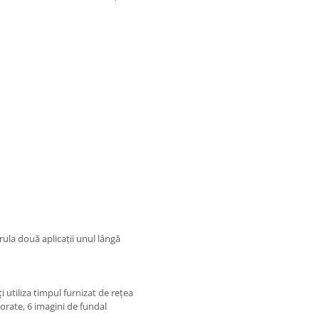
 rula două aplicații unul lângă
ți utiliza timpul furnizat de rețea
porate, 6 imagini de fundal