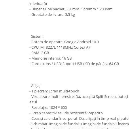
inferioară)
- Dimensiune pachet: 330mm * 220mm * 200mm
- Greutate de livrare: 3,5 kg
Sistem
- Sistem de operare: Google Android 10.0
- CPU: MT8227L 1118MHz Cortex A7
- RAM: 2 GB
- Memorie internă: 16 GB
- Card extins / USB: Suport USB / SD de până la 64 GB
Afişaj
- Tip ecran: Ecran multi-touch
- Vizualizare multi-ferestre: Da, acceptă Split Screen, puteți
altul
- Rezoluție: 1024 * 600
- Ecran capacitiv sau de rezistență: capacitiv
- Ceas și calendar încorporat: Da, afișați în timp real și pute
- Schimbați imagini de fundal: 1 imagini de fundal vii încor