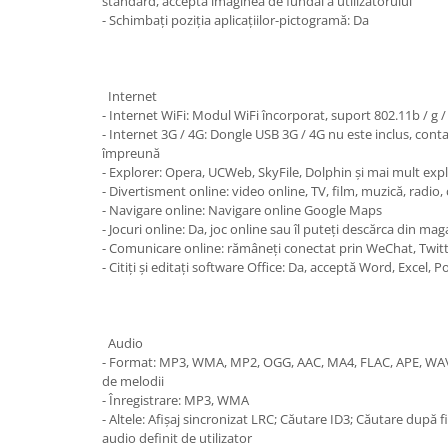
standard, acceptă imaginea de fundal a utilizatorului
- Schimbați poziția aplicațiilor-pictogramă: Da
Internet
- Internet WiFi: Modul WiFi încorporat, suport 802.11b / g 
- Internet 3G / 4G: Dongle USB 3G / 4G nu este inclus, con
împreună
- Explorer: Opera, UCWeb, SkyFile, Dolphin și mai mult expl
- Divertisment online: video online, TV, film, muzică, radio,
- Navigare online: Navigare online Google Maps
- Jocuri online: Da, joc online sau îl puteți descărca din ma
- Comunicare online: rămâneți conectat prin WeChat, Twitte
- Citiți și editați software Office: Da, acceptă Word, Excel,
Audio
- Format: MP3, WMA, MP2, OGG, AAC, MA4, FLAC, APE, WAV e
de melodii
- Înregistrare: MP3, WMA
- Altele: Afișaj sincronizat LRC; Căutare ID3; Căutare după f
audio definit de utilizator