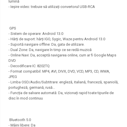
lumină
- Ieșire video: trebuie să utilizați convertorul USB-RCA
GPS
- Sistem de operare: Android 13.0
- Hărți de suport: hărți IGO, Sygic, Waze pentru Android 13.0
- Suportă navigare offline: Da, gata de utilizare.
- Dual Zone: Da, navigare în timp ce se redă muzică
- Online Navi: Da, acceptă navigarea online, cum ar fi Google Maps
DVD
- Decodificare IC: 8202TQ
- Format compatibil: MP4, AVI, DIVX, DVD, VCD, MP3, CD, WMA,
JPEG
- Limba OSD/Audio/Subtitrare: engleză, italiană, franceză, spaniolă,
portugheză, germană, rusă...
- Funcția de salvare automată: Da, vizionați rapid toate tipurile de
disc în mod continuu
Bluetooth 5.0
- Mâini libere: Da