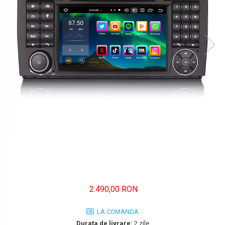
FORD
JEEP/CHRYSLER/DODGE
KIA
KIA
MERCEDES
NISSAN
NISSAN
OPEL / VAUXHALL
PEUGEOT
PORCHE
2.490,00 RON
RENAULT
LA COMANDA
SEAT
Durata de livrare:
2 zile