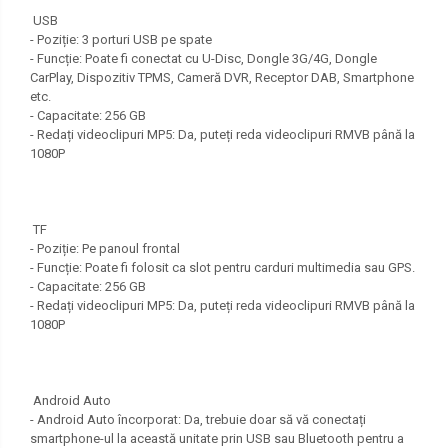
USB
- Poziție: 3 porturi USB pe spate
- Funcție: Poate fi conectat cu U-Disc, Dongle 3G/4G, Dongle
CarPlay, Dispozitiv TPMS, Cameră DVR, Receptor DAB, Smartphone
etc.
- Capacitate: 256 GB
- Redați videoclipuri MP5: Da, puteți reda videoclipuri RMVB până la
1080P
TF
- Poziție: Pe panoul frontal
- Funcție: Poate fi folosit ca slot pentru carduri multimedia sau GPS.
- Capacitate: 256 GB
- Redați videoclipuri MP5: Da, puteți reda videoclipuri RMVB până la
1080P
Android Auto
- Android Auto încorporat: Da, trebuie doar să vă conectați
smartphone-ul la această unitate prin USB sau Bluetooth pentru a