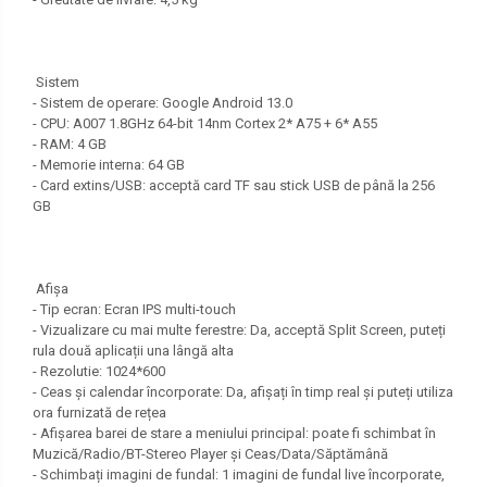
Sistem
- Sistem de operare: Google Android 13.0
- CPU: A007 1.8GHz 64-bit 14nm Cortex 2* A75 + 6* A55
- RAM: 4 GB
- Memorie interna: 64 GB
- Card extins/USB: acceptă card TF sau stick USB de până la 256
GB
Afişa
- Tip ecran: Ecran IPS multi-touch
- Vizualizare cu mai multe ferestre: Da, acceptă Split Screen, puteți
rula două aplicații una lângă alta
- Rezolutie: 1024*600
- Ceas și calendar încorporate: Da, afișați în timp real și puteți utiliza
ora furnizată de rețea
- Afișarea barei de stare a meniului principal: poate fi schimbat în
Muzică/Radio/BT-Stereo Player și Ceas/Data/Săptămână
- Schimbați imagini de fundal: 1 imagini de fundal live încorporate,