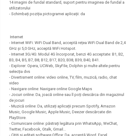
14 imagini de fundal standard, suport pentru imaginea de fundal a
utilizatorului
- Schimbați poziția pictogramei aplicații: da
Internet
- Internet WiFi: WiFi Dual Band, acceptă rețea WiFi Dual Band de 2,4
GHz și 5,0 GHz, acceptă WiFi Hotspot.
- Internet 3G/4G: Modul 4G încorporat, benzi 4G acceptate: B1, B2,
B3, B4, B5, B7, B8, B12, B17, B20, B38, B39, B40, B41.
- Explorer: Opera, UCWeb, SkyFile, Dolphin și multe altele pentru
selecția dvs
- Divertisment online: video online, TV, film, muzică, radio, chat
video
- Navigare online: Navigare online Google Maps
- Jocuri online: Da, joacă online sau îl poți descărca din magazinul
de jocuri
- Muzică online: Da, utilizați aplicații precum Spotify, Amazon
Music, Google Music, Apple Music, Deezer descărcate din
PlayStore.
- Comunicare online: păstrați legătura prin WhatsApp, WeChat,
Twitter, Facebook, Gtalk, Gmail...
- Citiți și editați software Office: Da, acceptă Word, Excel,