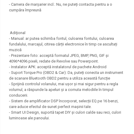
- Camera de marșarier incl.: Nu, ne puteți contacta pentru a o
cumpăra împreună
Adiţional
- Manual: ar putea schimba fontul, culoarea fontului, culoarea
fundalului, marcajul, citirea cărții electronice în timp ce ascultați
muzică
- Prezentare foto: acceptă formatul JPEG, BMP, PNG, GIF și
4096*4096 pixeli, redate de Revolve sau Powerpoint.
- Instalator APK: acceptă instalatorul de pachete Android
- Suport Torque Pro (OBD2 & Car): Da, puteți conecta un instrument
de scanare Bluetooth OBD2 pentru a utiliza această funcție
- Sprijină controlul volanului, mai ușor și mai sigur pentru a regla
volumul, a răspunde la apeluri și a comuta melodiile în timpul
conducerii.
- Sistem de amplificator DSP încorporat, selecții EQ pe 16 benzi,
care aduce efectul de sunet perfect mașinii tale.
- Smart UI Design, suportă tapet DIY și culori calde sau reci, culori
luminoase ale panoului.