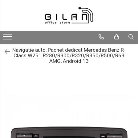
Livolo - Intrerupatoare
Navigatii Multimedia Auto
Intrerupatoare
Navigatii DEDICATE
ZigBee
Navigatii UNIVERSALE
Navigatie auto, Pachet dedicat Mercedes Benz R-
Class W251 R280/R300/R320/R350/R500/R63
Serie Noua
2 DIN
AMG, Android 13
Generatia Noua
ALFA ROMEO
Standard Italian/ Modular
AUDI
Intrerupatoare Mecanice
BMW
LIVOLO
Chevrolet
CITROEN
DACIA/RENAULT
FIAT