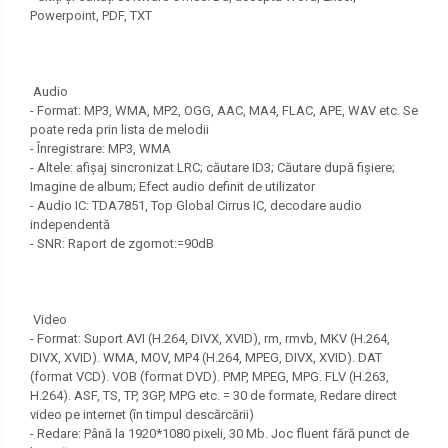
Powerpoint, PDF, TXT
Audio
- Format: MP3, WMA, MP2, OGG, AAC, MA4, FLAC, APE, WAV etc. Se
poate reda prin lista de melodii
- Înregistrare: MP3, WMA
- Altele: afișaj sincronizat LRC; căutare ID3; Căutare după fișiere;
Imagine de album; Efect audio definit de utilizator
- Audio IC: TDA7851, Top Global Cirrus IC, decodare audio
independentă
- SNR: Raport de zgomot:=90dB
Video
- Format: Suport AVI (H.264, DIVX, XVID), rm, rmvb, MKV (H.264,
DIVX, XVID). WMA, MOV, MP4 (H.264, MPEG, DIVX, XVID). DAT
(format VCD). VOB (format DVD). PMP, MPEG, MPG. FLV (H.263,
H.264). ASF, TS, TP, 3GP, MPG etc. = 30 de formate, Redare direct
video pe internet (în timpul descărcării)
- Redare: Până la 1920*1080 pixeli, 30 Mb. Joc fluent fără punct de