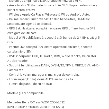
- Sistem de amplificare DSP: Distractie muzicala Hi-Fi.
- Amplificator STMicroelectronics TDA7851: Suport subwoofer și
sunet stereo 4*48W
- Wireless Apple CarPlay și Wireless & Wired Android Auto.
- Cel mai recent Bluetooth 5.0: Apeluri hands-free, BT-Music,
Sincronizare agendă telefonică.
- GPS Sat. Navigare: acceptă navigarea GPS offline, funcția GPS
este gata de utilizare.
- Modul WiFi dublă bandă: acceptă atât banda de 2,4 GHz, cât și 5
GHz.
- Internet 4G: acceptă 99% dintre operatorii din lume, acceptă
cartela micro SIM.
- DVD încorporat, USB, TF, Radio, RDS, World Clocks, Calculator,
Adobe Reader.
- Suportă funcții extinse DAB+, DVB-T/T2, TPMS, OBD2, DVR, AHD-
Camera etc.
- Control la volan: mai ușor și mai sigur de controlat.
- Ecran împărțit: rulați două APPS una lângă alta.
- Lumini de panou de culori RGB.
Modele și ani compatibile:
Mercedes Benz R-Class W251 2006-2012
(R280/R300/R320/R350/R500/R63 AMG)