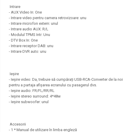
Intrare
- AUX Video In: One
- Intrare video pentru camera retrovizoare: unu
- Intrare microfon extern: unul
- Intrare audio AUX: R/L
- Modulul TPMS Intr: Unu
- DTV Box In: One
- Intrare receptor DAB: unu
- Intrare DVR auto: unu
Ieșire
- Ieșire video: Da, trebuie să cumpărați USB-RCA-Converter de la noi
pentru a partaja afișarea ecranului cu pasagerul dvs.
- Ieșire audio: FR/FL/RR/RL
- Ieșire stereo surround: 4*48w
- Ieșire subwoofer: unul
Accesorii
- 1 * Manual de utilizare în limba engleză