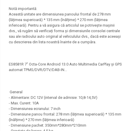
Notă importantă:
Această unitate are dimensiunea panoului frontal de 278 mm
(lățimea superioară) * 135 mm (înălțime) * 270 mm (lățimea
inferioară). Pentru a vă asigura că articolul se potrivește mașinii
dvs., vă rugăm să verificați forma și dimensiunile consolei centrale
sau ale radioului auto original al vehiculului dvs., dacă este aceeași
cu descrierea din lista noastră înainte de a cumpăra.
ES8581R 7" Octa-Core Android 13.0 Auto Multimedia CarPlay și GPS
automat TPMS/DVR/DTV/DAB-IN...
General
- Alimentare: DC 12V (interval de admisie: 10,8-14,5V)
- Max. Curent: 10A
- Dimensiunea ecranului: 7 inch
- Dimensiune panou frontal: 278 mm (lățimea superioară) * 135 mm
(înălțime) * 270 mm (lățimea inferioară)
- Dimensiune pachet: 350mm*280mm*210mm
- Greutate de livrare: 4,5 kg