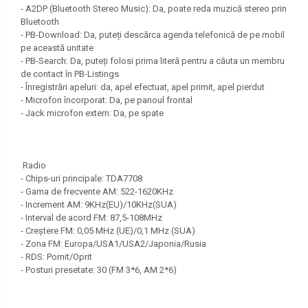
- A2DP (Bluetooth Stereo Music): Da, poate reda muzică stereo prin
Bluetooth
- PB-Download: Da, puteți descărca agenda telefonică de pe mobil
pe această unitate
- PB-Search: Da, puteți folosi prima literă pentru a căuta un membru
de contact în PB-Listings
- Înregistrări apeluri: da, apel efectuat, apel primit, apel pierdut
- Microfon încorporat: Da, pe panoul frontal
- Jack microfon extern: Da, pe spate
Radio
- Chips-uri principale: TDA7708
- Gama de frecvente AM: 522-1620KHz
- Increment AM: 9KHz(EU)/10KHz(SUA)
- Interval de acord FM: 87,5-108MHz
- Creștere FM: 0,05 MHz (UE)/0,1 MHz (SUA)
- Zona FM: Europa/USA1/USA2/Japonia/Rusia
- RDS: Pornit/Oprit
- Posturi presetate: 30 (FM 3*6, AM 2*6)