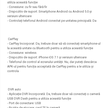
utiliza această funcție
- Conexiune: cu fir sau fără fir
- Dispozitiv de suport: Smartphone Android cu Android 5.0 și
versiuni ulterioare
- Controlați telefonul Android conectat pe unitatea principală: Da
CarPlay
- CarPlay încorporat: Da, trebuie doar să vă conectați smartphone-ul
la această unitate cu Bluetooth pentru a utiliza această funcție
- Conexiune: wireless
- Dispozitiv de suport: iPhone iOS 7.1 și versiuni ulterioare
- Telefonul de control al ecranului unității: Nu, dar puteți descărca
APK-ul pentru funcția acceptată de CarPlay pentru a le utiliza și
controla
DVR auto
- Aplicație DVR încorporată: Da, trebuie doar să conectați o cameră
USB DVR Dash pentru a utiliza această funcție
- Port de conectare: USB
- Poziția de stocare: card TF în cameră