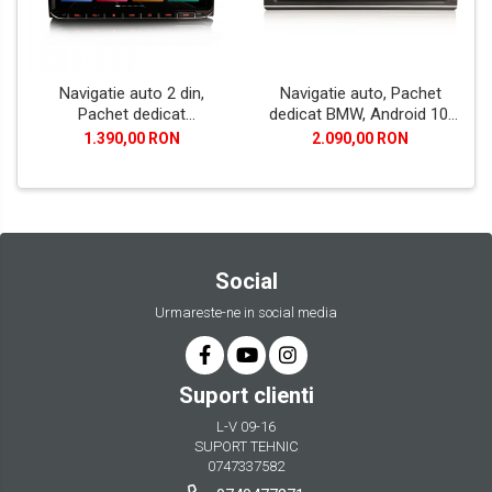
Navigatie auto 2 din,
Navigatie auto, Pachet
Pachet dedicat
dedicat BMW, Android 10,
VW/SEAT/SKODA, Android
GPS, WIFI,DAB+, 2GB RAM,
1.390,00 RON
2.090,00 RON
10
16GB memorie interna
Social
Urmareste-ne in social media
Suport clienti
L-V 09-16
SUPORT TEHNIC
0747337582