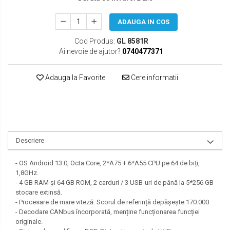
SEAT
ADAUGA IN COS
SKODA
Cod Produs:
GL 8581R
TOYOTA
Ai nevoie de ajutor?
0740477371
VW/SEAT/SKODA
Adauga la Favorite
Cere informatii
Descriere
- OS Android 13.0, Octa Core, 2*A75 + 6*A55 CPU pe 64 de biți,
1,8GHz.
- 4 GB RAM și 64 GB ROM, 2 carduri / 3 USB-uri de până la 5*256 GB
stocare extinsă.
- Procesare de mare viteză: Scorul de referință depășește 170.000.
- Decodare CANbus încorporată, menține funcționarea funcției
originale.