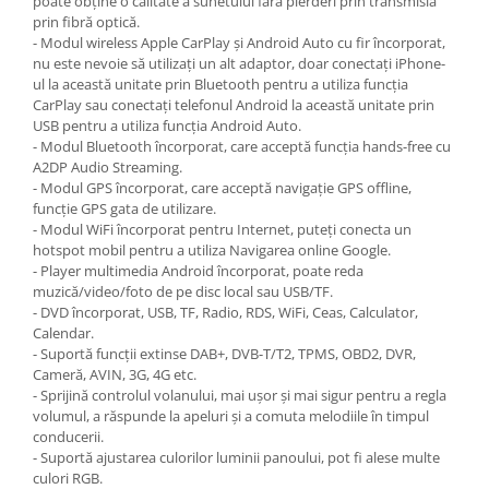
poate obține o calitate a sunetului fără pierderi prin transmisia
prin fibră optică.
- Modul wireless Apple CarPlay și Android Auto cu fir încorporat,
nu este nevoie să utilizați un alt adaptor, doar conectați iPhone-
ul la această unitate prin Bluetooth pentru a utiliza funcția
CarPlay sau conectați telefonul Android la această unitate prin
USB pentru a utiliza funcția Android Auto.
- Modul Bluetooth încorporat, care acceptă funcția hands-free cu
A2DP Audio Streaming.
- Modul GPS încorporat, care acceptă navigație GPS offline,
funcție GPS gata de utilizare.
- Modul WiFi încorporat pentru Internet, puteți conecta un
hotspot mobil pentru a utiliza Navigarea online Google.
- Player multimedia Android încorporat, poate reda
muzică/video/foto de pe disc local sau USB/TF.
- DVD încorporat, USB, TF, Radio, RDS, WiFi, Ceas, Calculator,
Calendar.
- Suportă funcții extinse DAB+, DVB-T/T2, TPMS, OBD2, DVR,
Cameră, AVIN, 3G, 4G etc.
- Sprijină controlul volanului, mai ușor și mai sigur pentru a regla
volumul, a răspunde la apeluri și a comuta melodiile în timpul
conducerii.
- Suportă ajustarea culorilor luminii panoului, pot fi alese multe
culori RGB.