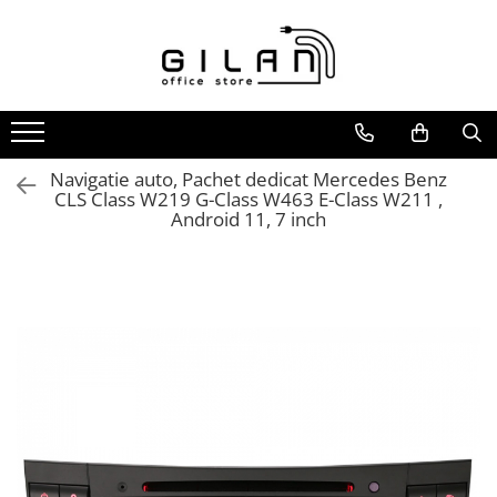
Livolo - Intrerupatoare
Navigatii Multimedia Auto
Intrerupatoare
Navigatii DEDICATE
ZigBee
Navigatii UNIVERSALE
Serie Noua
2 DIN
Navigatie auto, Pachet dedicat Mercedes Benz
CLS Class W219 G-Class W463 E-Class W211 ,
Generatia Noua
ALFA ROMEO
Android 11, 7 inch
Standard Italian/ Modular
AUDI
Intrerupatoare Mecanice
BMW
LIVOLO
Chevrolet
CITROEN
DACIA/RENAULT
FIAT
FORD
JEEP/CHRYSLER/DODGE