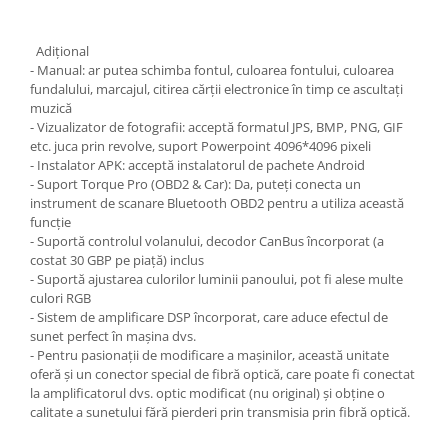
Adiţional
- Manual: ar putea schimba fontul, culoarea fontului, culoarea
fundalului, marcajul, citirea cărții electronice în timp ce ascultați
muzică
- Vizualizator de fotografii: acceptă formatul JPS, BMP, PNG, GIF
etc. juca prin revolve, suport Powerpoint 4096*4096 pixeli
- Instalator APK: acceptă instalatorul de pachete Android
- Suport Torque Pro (OBD2 & Car): Da, puteți conecta un
instrument de scanare Bluetooth OBD2 pentru a utiliza această
funcție
- Suportă controlul volanului, decodor CanBus încorporat (a
costat 30 GBP pe piață) inclus
- Suportă ajustarea culorilor luminii panoului, pot fi alese multe
culori RGB
- Sistem de amplificare DSP încorporat, care aduce efectul de
sunet perfect în mașina dvs.
- Pentru pasionații de modificare a mașinilor, această unitate
oferă și un conector special de fibră optică, care poate fi conectat
la amplificatorul dvs. optic modificat (nu original) și obține o
calitate a sunetului fără pierderi prin transmisia prin fibră optică.