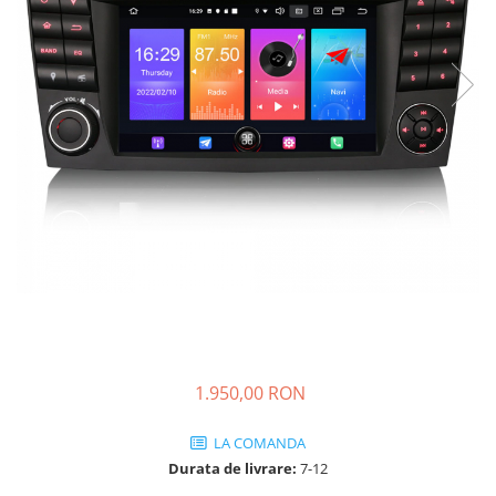
KIA
KIA
MERCEDES
NISSAN
NISSAN
OPEL / VAUXHALL
PEUGEOT
PORCHE
RENAULT
SEAT
SEAT
1.950,00 RON
SKODA
TOYOTA
LA COMANDA
Durata de livrare:
7-12
VW/SEAT/SKODA