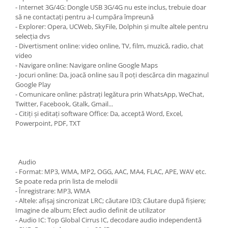
- Internet 3G/4G: Dongle USB 3G/4G nu este inclus, trebuie doar
să ne contactați pentru a-l cumpăra împreună
- Explorer: Opera, UCWeb, SkyFile, Dolphin și multe altele pentru
selecția dvs
- Divertisment online: video online, TV, film, muzică, radio, chat
video
- Navigare online: Navigare online Google Maps
- Jocuri online: Da, joacă online sau îl poți descărca din magazinul
Google Play
- Comunicare online: păstrați legătura prin WhatsApp, WeChat,
Twitter, Facebook, Gtalk, Gmail...
- Citiți și editați software Office: Da, acceptă Word, Excel,
Powerpoint, PDF, TXT
Audio
- Format: MP3, WMA, MP2, OGG, AAC, MA4, FLAC, APE, WAV etc.
Se poate reda prin lista de melodii
- Înregistrare: MP3, WMA
- Altele: afișaj sincronizat LRC; căutare ID3; Căutare după fișiere;
Imagine de album; Efect audio definit de utilizator
- Audio IC: Top Global Cirrus IC, decodare audio independentă