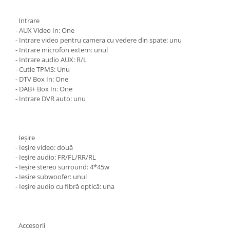
Intrare
- AUX Video In: One
- Intrare video pentru camera cu vedere din spate: unu
- Intrare microfon extern: unul
- Intrare audio AUX: R/L
- Cutie TPMS: Unu
- DTV Box In: One
- DAB+ Box In: One
- Intrare DVR auto: unu
Ieșire
- Ieșire video: două
- Ieșire audio: FR/FL/RR/RL
- Ieșire stereo surround: 4*45w
- Ieșire subwoofer: unul
- Ieșire audio cu fibră optică: una
Accesorii