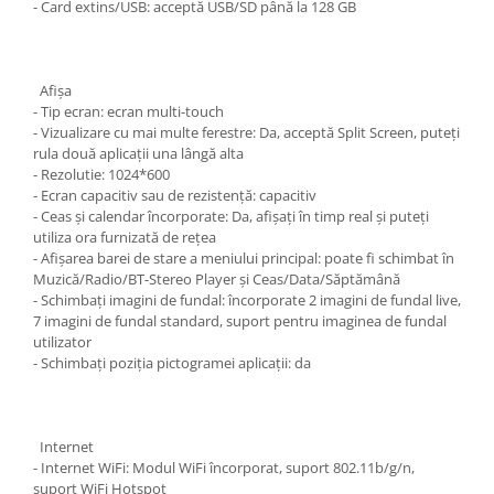
- Card extins/USB: acceptă USB/SD până la 128 GB
Afişa
- Tip ecran: ecran multi-touch
- Vizualizare cu mai multe ferestre: Da, acceptă Split Screen, puteți
rula două aplicații una lângă alta
- Rezolutie: 1024*600
- Ecran capacitiv sau de rezistență: capacitiv
- Ceas și calendar încorporate: Da, afișați în timp real și puteți
utiliza ora furnizată de rețea
- Afișarea barei de stare a meniului principal: poate fi schimbat în
Muzică/Radio/BT-Stereo Player și Ceas/Data/Săptămână
- Schimbați imagini de fundal: încorporate 2 imagini de fundal live,
7 imagini de fundal standard, suport pentru imaginea de fundal
utilizator
- Schimbați poziția pictogramei aplicații: da
Internet
- Internet WiFi: Modul WiFi încorporat, suport 802.11b/g/n,
suport WiFi Hotspot