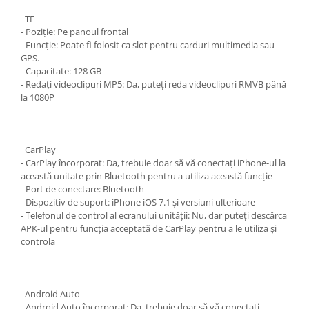
TF
- Poziție: Pe panoul frontal
- Funcție: Poate fi folosit ca slot pentru carduri multimedia sau
GPS.
- Capacitate: 128 GB
- Redați videoclipuri MP5: Da, puteți reda videoclipuri RMVB până
la 1080P
CarPlay
- CarPlay încorporat: Da, trebuie doar să vă conectați iPhone-ul la
această unitate prin Bluetooth pentru a utiliza această funcție
- Port de conectare: Bluetooth
- Dispozitiv de suport: iPhone iOS 7.1 și versiuni ulterioare
- Telefonul de control al ecranului unității: Nu, dar puteți descărca
APK-ul pentru funcția acceptată de CarPlay pentru a le utiliza și
controla
Android Auto
- Android Auto încorporat: Da, trebuie doar să vă conectați