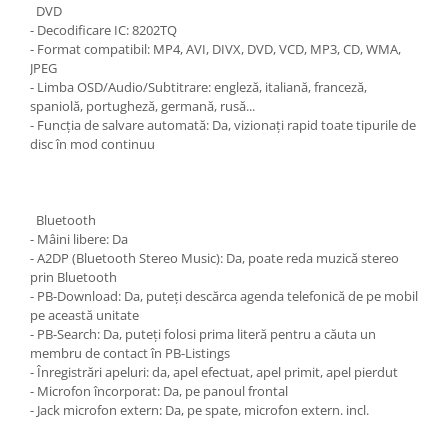
DVD
- Decodificare IC: 8202TQ
- Format compatibil: MP4, AVI, DIVX, DVD, VCD, MP3, CD, WMA,
JPEG
- Limba OSD/Audio/Subtitrare: engleză, italiană, franceză,
spaniolă, portugheză, germană, rusă...
- Funcția de salvare automată: Da, vizionați rapid toate tipurile de
disc în mod continuu
Bluetooth
- Mâini libere: Da
- A2DP (Bluetooth Stereo Music): Da, poate reda muzică stereo
prin Bluetooth
- PB-Download: Da, puteți descărca agenda telefonică de pe mobil
pe această unitate
- PB-Search: Da, puteți folosi prima literă pentru a căuta un
membru de contact în PB-Listings
- Înregistrări apeluri: da, apel efectuat, apel primit, apel pierdut
- Microfon încorporat: Da, pe panoul frontal
- Jack microfon extern: Da, pe spate, microfon extern. incl.