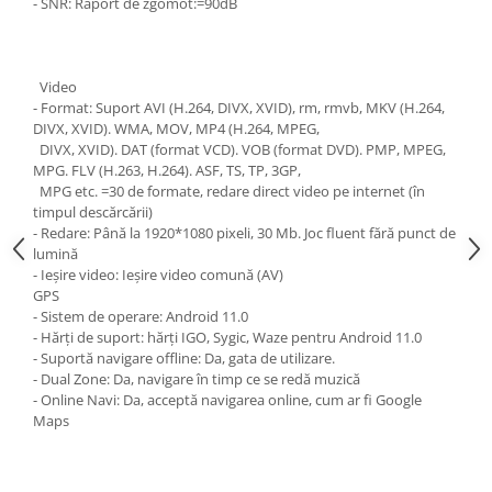
- SNR: Raport de zgomot:=90dB
Video
- Format: Suport AVI (H.264, DIVX, XVID), rm, rmvb, MKV (H.264,
DIVX, XVID). WMA, MOV, MP4 (H.264, MPEG,
DIVX, XVID). DAT (format VCD). VOB (format DVD). PMP, MPEG,
MPG. FLV (H.263, H.264). ASF, TS, TP, 3GP,
MPG etc. =30 de formate, redare direct video pe internet (în
timpul descărcării)
- Redare: Până la 1920*1080 pixeli, 30 Mb. Joc fluent fără punct de
lumină
- Ieșire video: Ieșire video comună (AV)
GPS
- Sistem de operare: Android 11.0
- Hărți de suport: hărți IGO, Sygic, Waze pentru Android 11.0
- Suportă navigare offline: Da, gata de utilizare.
- Dual Zone: Da, navigare în timp ce se redă muzică
- Online Navi: Da, acceptă navigarea online, cum ar fi Google
Maps