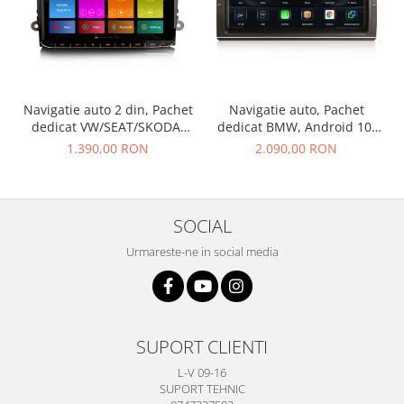
Navigatie auto 2 din, Pachet
Navigatie auto, Pachet
dedicat VW/SEAT/SKODA,
dedicat BMW, Android 10,
Android 10
GPS, WIFI,DAB+, 2GB RAM,
1.390,00 RON
2.090,00 RON
16GB memorie interna
SOCIAL
Urmareste-ne in social media
SUPORT CLIENTI
L-V 09-16
SUPORT TEHNIC