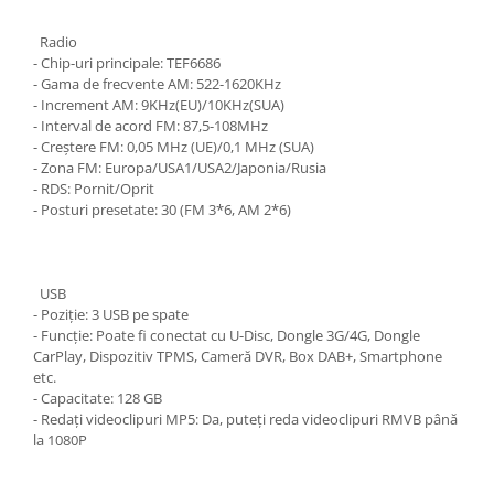
Radio
- Chip-uri principale: TEF6686
- Gama de frecvente AM: 522-1620KHz
- Increment AM: 9KHz(EU)/10KHz(SUA)
- Interval de acord FM: 87,5-108MHz
- Creștere FM: 0,05 MHz (UE)/0,1 MHz (SUA)
- Zona FM: Europa/USA1/USA2/Japonia/Rusia
- RDS: Pornit/Oprit
- Posturi presetate: 30 (FM 3*6, AM 2*6)
USB
- Poziție: 3 USB pe spate
- Funcție: Poate fi conectat cu U-Disc, Dongle 3G/4G, Dongle
CarPlay, Dispozitiv TPMS, Cameră DVR, Box DAB+, Smartphone
etc.
- Capacitate: 128 GB
- Redați videoclipuri MP5: Da, puteți reda videoclipuri RMVB până
la 1080P