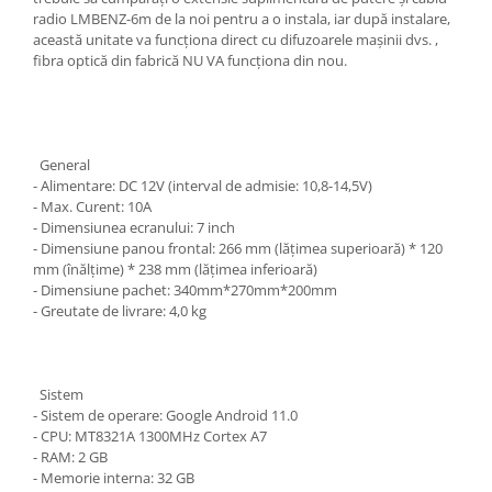
radio LMBENZ-6m de la noi pentru a o instala, iar după instalare,
această unitate va funcționa direct cu difuzoarele mașinii dvs. ,
fibra optică din fabrică NU VA funcționa din nou.
General
- Alimentare: DC 12V (interval de admisie: 10,8-14,5V)
- Max. Curent: 10A
- Dimensiunea ecranului: 7 inch
- Dimensiune panou frontal: 266 mm (lățimea superioară) * 120
mm (înălțime) * 238 mm (lățimea inferioară)
- Dimensiune pachet: 340mm*270mm*200mm
- Greutate de livrare: 4,0 kg
Sistem
- Sistem de operare: Google Android 11.0
- CPU: MT8321A 1300MHz Cortex A7
- RAM: 2 GB
- Memorie interna: 32 GB