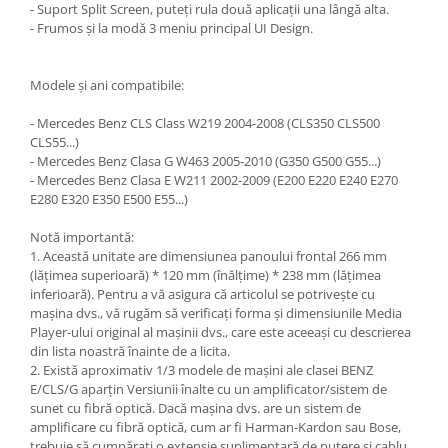
- Suport Split Screen, puteți rula două aplicații una lângă alta.
- Frumos și la modă 3 meniu principal UI Design.
Modele și ani compatibile:
- Mercedes Benz CLS Class W219 2004-2008 (CLS350 CLS500
CLS55...)
- Mercedes Benz Clasa G W463 2005-2010 (G350 G500 G55...)
- Mercedes Benz Clasa E W211 2002-2009 (E200 E220 E240 E270
E280 E320 E350 E500 E55...)
Notă importantă:
1. Această unitate are dimensiunea panoului frontal 266 mm
(lățimea superioară) * 120 mm (înălțime) * 238 mm (lățimea
inferioară). Pentru a vă asigura că articolul se potrivește cu
mașina dvs., vă rugăm să verificați forma și dimensiunile Media
Player-ului original al mașinii dvs., care este aceeași cu descrierea
din lista noastră înainte de a licita.
2. Există aproximativ 1/3 modele de mașini ale clasei BENZ
E/CLS/G aparțin Versiunii înalte cu un amplificator/sistem de
sunet cu fibră optică. Dacă mașina dvs. are un sistem de
amplificare cu fibră optică, cum ar fi Harman-Kardon sau Bose,
trebuie să cumpărați o extensie suplimentară de putere și cablu