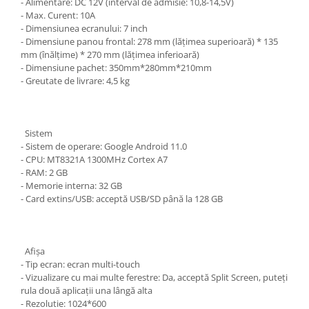
- Alimentare: DC 12V (interval de admisie: 10,8-14,5V)
- Max. Curent: 10A
- Dimensiunea ecranului: 7 inch
- Dimensiune panou frontal: 278 mm (lățimea superioară) * 135
mm (înălțime) * 270 mm (lățimea inferioară)
- Dimensiune pachet: 350mm*280mm*210mm
- Greutate de livrare: 4,5 kg
Sistem
- Sistem de operare: Google Android 11.0
- CPU: MT8321A 1300MHz Cortex A7
- RAM: 2 GB
- Memorie interna: 32 GB
- Card extins/USB: acceptă USB/SD până la 128 GB
Afişa
- Tip ecran: ecran multi-touch
- Vizualizare cu mai multe ferestre: Da, acceptă Split Screen, puteți
rula două aplicații una lângă alta
- Rezolutie: 1024*600