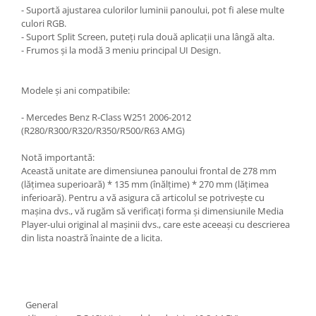
- Suportă ajustarea culorilor luminii panoului, pot fi alese multe
culori RGB.
- Suport Split Screen, puteți rula două aplicații una lângă alta.
- Frumos și la modă 3 meniu principal UI Design.
Modele și ani compatibile:
- Mercedes Benz R-Class W251 2006-2012
(R280/R300/R320/R350/R500/R63 AMG)
Notă importantă:
Această unitate are dimensiunea panoului frontal de 278 mm
(lățimea superioară) * 135 mm (înălțime) * 270 mm (lățimea
inferioară). Pentru a vă asigura că articolul se potrivește cu
mașina dvs., vă rugăm să verificați forma și dimensiunile Media
Player-ului original al mașinii dvs., care este aceeași cu descrierea
din lista noastră înainte de a licita.
General