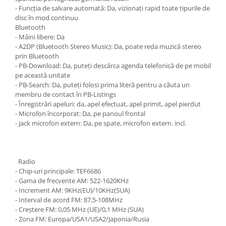
- Funcția de salvare automată: Da, vizionați rapid toate tipurile de
disc în mod continuu
Bluetooth
- Mâini libere: Da
- A2DP (Bluetooth Stereo Music): Da, poate reda muzică stereo
prin Bluetooth
- PB-Download: Da, puteți descărca agenda telefonică de pe mobil
pe această unitate
- PB-Search: Da, puteți folosi prima literă pentru a căuta un
membru de contact în PB-Listings
- Înregistrări apeluri: da, apel efectuat, apel primit, apel pierdut
- Microfon încorporat: Da, pe panoul frontal
- Jack microfon extern: Da, pe spate, microfon extern. incl.
Radio
- Chip-uri principale: TEF6686
- Gama de frecvente AM: 522-1620KHz
- Increment AM: 9KHz(EU)/10KHz(SUA)
- Interval de acord FM: 87,5-108MHz
- Creștere FM: 0,05 MHz (UE)/0,1 MHz (SUA)
- Zona FM: Europa/USA1/USA2/Japonia/Rusia