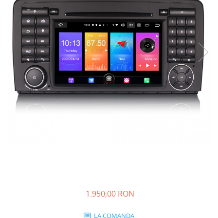
KIA
KIA
MERCEDES
NISSAN
NISSAN
OPEL / VAUXHALL
PEUGEOT
PORCHE
RENAULT
SEAT
SEAT
SKODA
TOYOTA
1.950,00 RON
VW/SEAT/SKODA
LA COMANDA