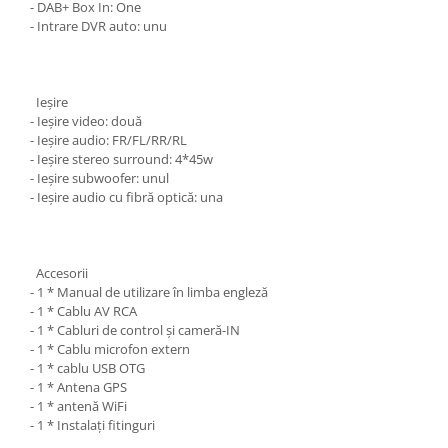
- DAB+ Box In: One
- Intrare DVR auto: unu
Ieșire
- Ieșire video: două
- Ieșire audio: FR/FL/RR/RL
- Ieșire stereo surround: 4*45w
- Ieșire subwoofer: unul
- Ieșire audio cu fibră optică: una
Accesorii
- 1 * Manual de utilizare în limba engleză
- 1 * Cablu AV RCA
- 1 * Cabluri de control și cameră-IN
- 1 * Cablu microfon extern
- 1 * cablu USB OTG
- 1 * Antena GPS
- 1 * antenă WiFi
- 1 * Instalați fitinguri