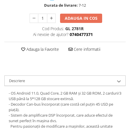
Durata de livrare:
7-12
ADAUGA IN COS
Cod Produs:
GL 2781R
Ai nevoie de ajutor?
0740477371
Adauga la Favorite
Cere informatii
Descriere
- OS Android 11.0, Quad Core, 2 GB RAM și 32 GB ROM, 2 carduri/3
USB până la 5*128 GB stocare extinsă.
- Decodor Can-bus încorporat (care costă cel puțin 45 USD pe
piață).
- Sistem de amplificare DSP încorporat, care aduce efectul de
sunet perfect în mașina dvs.
Pentru pasionații de modificare a mașinilor, această unitate