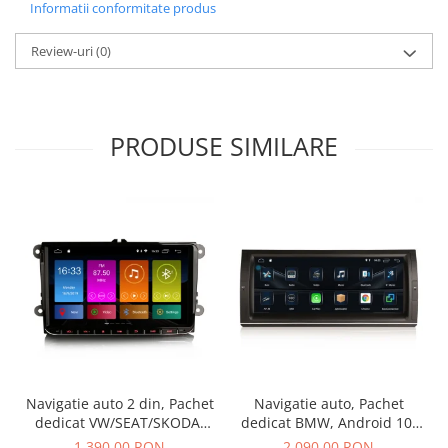
Informatii conformitate produs
Review-uri
(0)
PRODUSE SIMILARE
Navigatie auto 2 din, Pachet
Navigatie auto, Pachet
dedicat VW/SEAT/SKODA,
dedicat BMW, Android 10,
Android 10
GPS, WIFI,DAB+, 2GB RAM,
1.390,00 RON
2.090,00 RON