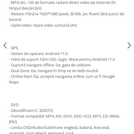
MPG etc. =30 de formate, redare direct video pe internet (în
timpul descărcării)
- Redare: Până la 1920*1080 pixeli, 30 Mb. Joc fluent fără punct de
lumină
- Ieșire video: Ieșire video comună (AV)
GPS
- Sistem de operare: Android 11.0
- Hărți de suport: hărți IGO, Sygic, Waze pentru Android 11.0
- Suportă navigare offline: Da, gata de utilizare.
- Dual Zone: Da, navigare în timp ce se redă muzică
- Online Navi: Da, acceptă navigarea online, cum ar fi Google
Maps
DVD
- Decodificare IC: 8202TQ
- Format compatibil: MP4, AVI, DIVX, DVD, VCD, MP3, CD, WMA,
JPEG
- Limba OSD/Audio/Subtitrare: engleză, italiană, franceză,
spaniolă, portugheză, germană, rusă...