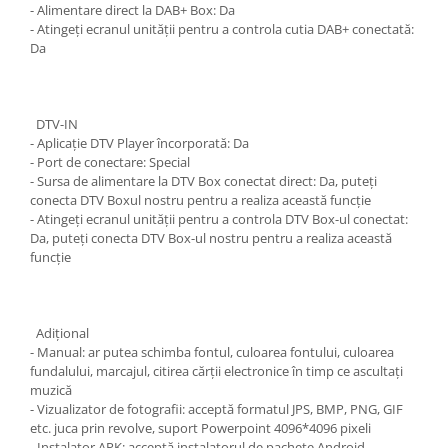
- Alimentare direct la DAB+ Box: Da
- Atingeți ecranul unității pentru a controla cutia DAB+ conectată:
Da
DTV-IN
- Aplicație DTV Player încorporată: Da
- Port de conectare: Special
- Sursa de alimentare la DTV Box conectat direct: Da, puteți
conecta DTV Boxul nostru pentru a realiza această funcție
- Atingeți ecranul unității pentru a controla DTV Box-ul conectat:
Da, puteți conecta DTV Box-ul nostru pentru a realiza această
funcție
Adiţional
- Manual: ar putea schimba fontul, culoarea fontului, culoarea
fundalului, marcajul, citirea cărții electronice în timp ce ascultați
muzică
- Vizualizator de fotografii: acceptă formatul JPS, BMP, PNG, GIF
etc. juca prin revolve, suport Powerpoint 4096*4096 pixeli
- Instalator APK: acceptă instalatorul de pachete Android