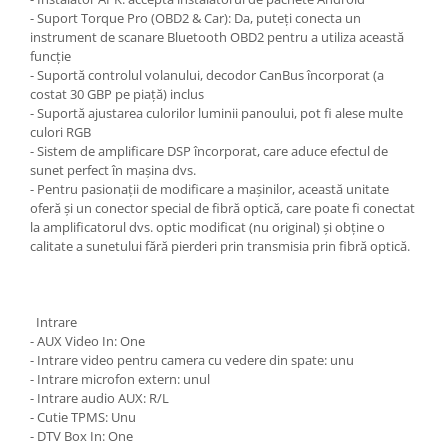
- Suport Torque Pro (OBD2 & Car): Da, puteți conecta un
instrument de scanare Bluetooth OBD2 pentru a utiliza această
funcție
- Suportă controlul volanului, decodor CanBus încorporat (a
costat 30 GBP pe piață) inclus
- Suportă ajustarea culorilor luminii panoului, pot fi alese multe
culori RGB
- Sistem de amplificare DSP încorporat, care aduce efectul de
sunet perfect în mașina dvs.
- Pentru pasionații de modificare a mașinilor, această unitate
oferă și un conector special de fibră optică, care poate fi conectat
la amplificatorul dvs. optic modificat (nu original) și obține o
calitate a sunetului fără pierderi prin transmisia prin fibră optică.
Intrare
- AUX Video In: One
- Intrare video pentru camera cu vedere din spate: unu
- Intrare microfon extern: unul
- Intrare audio AUX: R/L
- Cutie TPMS: Unu
- DTV Box In: One