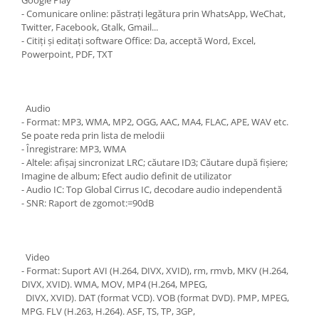
Google Play
- Comunicare online: păstrați legătura prin WhatsApp, WeChat,
Twitter, Facebook, Gtalk, Gmail...
- Citiți și editați software Office: Da, acceptă Word, Excel,
Powerpoint, PDF, TXT
Audio
- Format: MP3, WMA, MP2, OGG, AAC, MA4, FLAC, APE, WAV etc.
Se poate reda prin lista de melodii
- Înregistrare: MP3, WMA
- Altele: afișaj sincronizat LRC; căutare ID3; Căutare după fișiere;
Imagine de album; Efect audio definit de utilizator
- Audio IC: Top Global Cirrus IC, decodare audio independentă
- SNR: Raport de zgomot:=90dB
Video
- Format: Suport AVI (H.264, DIVX, XVID), rm, rmvb, MKV (H.264,
DIVX, XVID). WMA, MOV, MP4 (H.264, MPEG,
DIVX, XVID). DAT (format VCD). VOB (format DVD). PMP, MPEG,
MPG. FLV (H.263, H.264). ASF, TS, TP, 3GP,