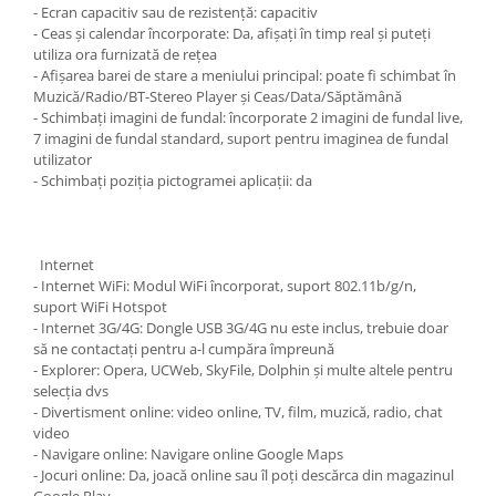
- Ecran capacitiv sau de rezistență: capacitiv
- Ceas și calendar încorporate: Da, afișați în timp real și puteți
utiliza ora furnizată de rețea
- Afișarea barei de stare a meniului principal: poate fi schimbat în
Muzică/Radio/BT-Stereo Player și Ceas/Data/Săptămână
- Schimbați imagini de fundal: încorporate 2 imagini de fundal live,
7 imagini de fundal standard, suport pentru imaginea de fundal
utilizator
- Schimbați poziția pictogramei aplicații: da
Internet
- Internet WiFi: Modul WiFi încorporat, suport 802.11b/g/n,
suport WiFi Hotspot
- Internet 3G/4G: Dongle USB 3G/4G nu este inclus, trebuie doar
să ne contactați pentru a-l cumpăra împreună
- Explorer: Opera, UCWeb, SkyFile, Dolphin și multe altele pentru
selecția dvs
- Divertisment online: video online, TV, film, muzică, radio, chat
video
- Navigare online: Navigare online Google Maps
- Jocuri online: Da, joacă online sau îl poți descărca din magazinul