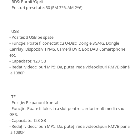
- RDS: Pornit/Oprit
- Posturi presetate: 30 (FM 3*6, AM 2*6)
USB
- Poziție: 3 USB pe spate
- Funcție: Poate fi conectat cu U-Disc, Dongle 3G/4G, Dongle
CarPlay, Dispozitiv TPMS, Cameră DVR, Box DAB+, Smartphone
etc.
- Capacitate: 128 GB
- Redați videoclipuri MP5: Da, puteți reda videoclipuri RMVB până
la 1080P
TF
- Poziție: Pe panoul frontal
- Funcție: Poate fi folosit ca slot pentru carduri multimedia sau
GPS.
- Capacitate: 128 GB
- Redați videoclipuri MP5: Da, puteți reda videoclipuri RMVB până
la 1080P