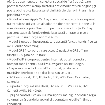
oferă, de asemenea, un conector special de fibră optică, care
poate fi conectat la amplificatorul optic modificat (nu original) și
poate obține o calitate a sunetului fără pierderi prin transmisia
prin fibră optică.
- Modul wireless Apple CarPlay și Android Auto cu fir încorporat,
nu trebuie să utilizați un alt adaptor, doar conectați iPhone-ul la
această unitate prin Bluetooth pentru a utiliza funcția CarPlay
sau conectați telefonul Android la această unitate prin USB
pentru a utiliza funcția Android Auto.
- Modul Bluetooth încorporat, care acceptă funcția hands-free cu
A2DP Audio Streaming.
- Modul GPS încorporat, care acceptă navigație GPS offline,
funcție GPS gata de utilizare.
- Modul WiFi încorporat pentru Internet, puteți conecta un
hotspot mobil pentru a utiliza Navigarea online Google.
- Player multimedia Android încorporat, poate reda
muzică/video/foto de pe disc local sau USB/TF.
- DVD încorporat, USB, TF, Radio, RDS, WiFi, Ceas, Calculator,
Calendar.
- Suportă funcții extinse DAB+, DVB-T/T2, TPMS, OBD2, DVR,
Cameră, AVIN, 3G, 4G etc.
- Sprijină controlul volanului, mai ușor și mai sigur pentru a regla
volumul, a răspunde la apeluri și a comuta melodiile în timpul
conducerii.