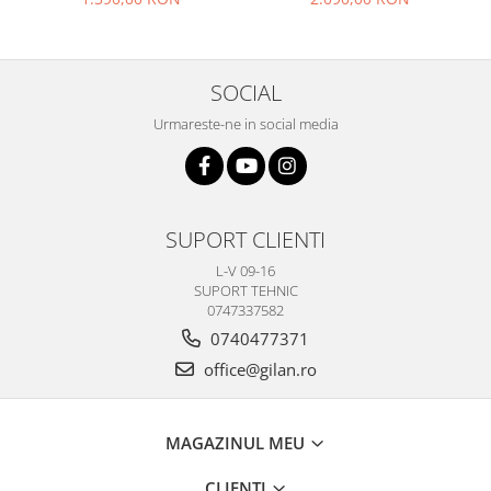
16GB memorie interna
SOCIAL
Urmareste-ne in social media
SUPORT CLIENTI
L-V 09-16
SUPORT TEHNIC
0747337582
0740477371
office@gilan.ro
MAGAZINUL MEU
CLIENTI