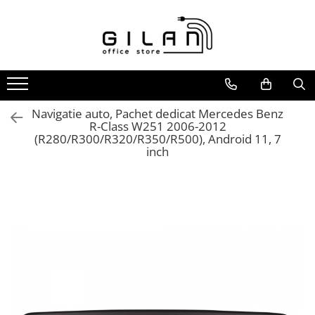
Livolo - Intrerupatoare
Navigatii Multimedia Auto
Intrerupatoare
Navigatii DEDICATE
ZigBee
Navigatii UNIVERSALE
Serie Noua
2 DIN
Navigatie auto, Pachet dedicat Mercedes Benz
R-Class W251 2006-2012
Generatia Noua
ALFA ROMEO
(R280/R300/R320/R350/R500), Android 11, 7
inch
Standard Italian/ Modular
AUDI
Intrerupatoare Mecanice
BMW
LIVOLO
Chevrolet
CITROEN
DACIA/RENAULT
FIAT
FORD
JEEP/CHRYSLER/DODGE