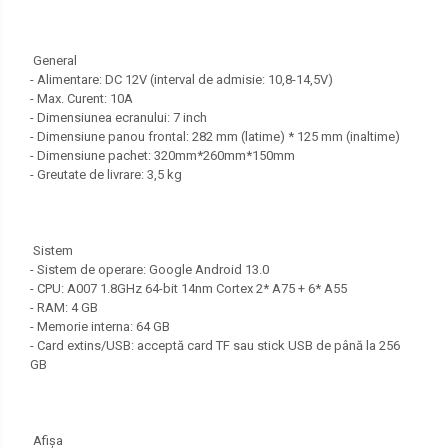
General
- Alimentare: DC 12V (interval de admisie: 10,8-14,5V)
- Max. Curent: 10A
- Dimensiunea ecranului: 7 inch
- Dimensiune panou frontal: 282 mm (latime) * 125 mm (inaltime)
- Dimensiune pachet: 320mm*260mm*150mm
- Greutate de livrare: 3,5 kg
Sistem
- Sistem de operare: Google Android 13.0
- CPU: A007 1.8GHz 64-bit 14nm Cortex 2* A75 + 6* A55
- RAM: 4 GB
- Memorie interna: 64 GB
- Card extins/USB: acceptă card TF sau stick USB de până la 256
GB
Afişa