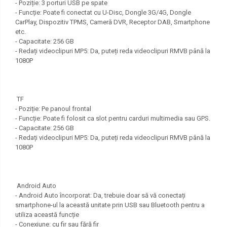
- Poziție: 3 porturi USB pe spate
- Funcție: Poate fi conectat cu U-Disc, Dongle 3G/4G, Dongle
CarPlay, Dispozitiv TPMS, Cameră DVR, Receptor DAB, Smartphone
etc.
- Capacitate: 256 GB
- Redați videoclipuri MP5: Da, puteți reda videoclipuri RMVB până la
1080P
TF
- Poziție: Pe panoul frontal
- Funcție: Poate fi folosit ca slot pentru carduri multimedia sau GPS.
- Capacitate: 256 GB
- Redați videoclipuri MP5: Da, puteți reda videoclipuri RMVB până la
1080P
Android Auto
- Android Auto încorporat: Da, trebuie doar să vă conectați
smartphone-ul la această unitate prin USB sau Bluetooth pentru a
utiliza această funcție
- Conexiune: cu fir sau fără fir