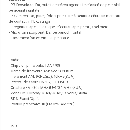
- PB-Download: Da, puteți descărca agenda telefonică de pe mobil
pe această unitate
- PB-Search: Da, puteți folosi prima literă pentru a căuta un membru
de contact în PB-Listings
- Înregistrări apeluri: da, apel efectuat, apel primit, apel pierdut
- Microfon încorporat: Da, pe panoul frontal
- Jack microfon extern: Da, pe spate
Radio
- Chips-uri principale: TDA7708
- Gama de frecvente AM: 522-1620KHz
- Increment AM: 9KHz(EU)/10KHz(SUA)
- Interval de acord FM: 87,5-108MHz
- Creștere FM: 0,05 MHz (UE)/0,1 MHz (SUA)
- Zona FM: Europa/USA1/USA2/Japonia/Rusia
- RDS: Pornit/Oprit
- Posturi presetate: 30 (FM 3*6, AM 2*6)
USB