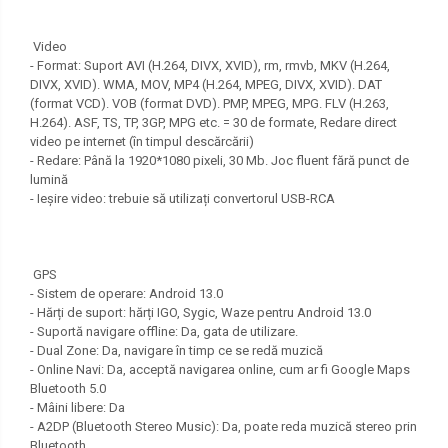
Video
- Format: Suport AVI (H.264, DIVX, XVID), rm, rmvb, MKV (H.264,
DIVX, XVID). WMA, MOV, MP4 (H.264, MPEG, DIVX, XVID). DAT
(format VCD). VOB (format DVD). PMP, MPEG, MPG. FLV (H.263,
H.264). ASF, TS, TP, 3GP, MPG etc. = 30 de formate, Redare direct
video pe internet (în timpul descărcării)
- Redare: Până la 1920*1080 pixeli, 30 Mb. Joc fluent fără punct de
lumină
- Ieșire video: trebuie să utilizați convertorul USB-RCA
GPS
- Sistem de operare: Android 13.0
- Hărți de suport: hărți IGO, Sygic, Waze pentru Android 13.0
- Suportă navigare offline: Da, gata de utilizare.
- Dual Zone: Da, navigare în timp ce se redă muzică
- Online Navi: Da, acceptă navigarea online, cum ar fi Google Maps
Bluetooth 5.0
- Mâini libere: Da
- A2DP (Bluetooth Stereo Music): Da, poate reda muzică stereo prin
Bluetooth