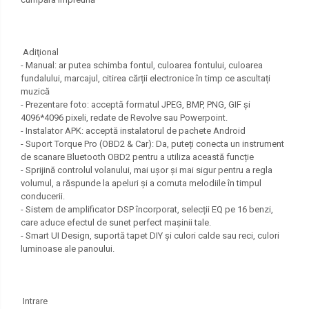
Adiţional
- Manual: ar putea schimba fontul, culoarea fontului, culoarea
fundalului, marcajul, citirea cărții electronice în timp ce ascultați
muzică
- Prezentare foto: acceptă formatul JPEG, BMP, PNG, GIF și
4096*4096 pixeli, redate de Revolve sau Powerpoint.
- Instalator APK: acceptă instalatorul de pachete Android
- Suport Torque Pro (OBD2 & Car): Da, puteți conecta un instrument
de scanare Bluetooth OBD2 pentru a utiliza această funcție
- Sprijină controlul volanului, mai ușor și mai sigur pentru a regla
volumul, a răspunde la apeluri și a comuta melodiile în timpul
conducerii.
- Sistem de amplificator DSP încorporat, selecții EQ pe 16 benzi,
care aduce efectul de sunet perfect mașinii tale.
- Smart UI Design, suportă tapet DIY și culori calde sau reci, culori
luminoase ale panoului.
Intrare