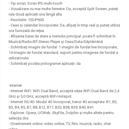
- Tip ecran: Ecran IPS multi-touch
- Vizualizare cu mai multe ferestre: Da, acceptă Split Screen, puteți
rula două aplicații una lângă alta
- Rezolutie: 1024*600
- Ceas și calendar încorporate: Da, afișați în timp real și puteți utiliza
ora furnizată de rețea
- Afișarea barei de stare a meniului principal: poate fi schimbat în
Muzică/Radio/BT-Stereo Player și Ceas/Data/Săptămână
- Schimbați imagini de fundal: 1 imagini de fundal live încorporate,
14 imagini de fundal standard, suport pentru imaginea de fundal a
utilizatorului
- Schimbați poziția pictogramei aplicații: da
Internet
- Internet WiFi: WiFi Dual Band, acceptă rețea WiFi Dual Band de 2,4
GHz și 5,0 GHz, acceptă WiFi Hotspot.
- Internet 3G/4G: Modul 4G încorporat, benzi 4G acceptate: B1, B2,
B3, B4, B5, B7, B8, B12, B17, B20, B38, B39, B40, B41.
- Explorer: Opera, UCWeb, SkyFile, Dolphin și multe altele pentru
selecția dvs
- Divertisment online: video online, TV, film, muzică, radio, chat