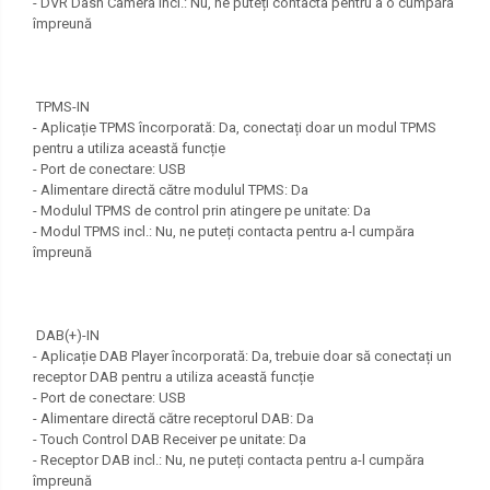
- DVR Dash Camera incl.: Nu, ne puteți contacta pentru a o cumpăra
împreună
TPMS-IN
- Aplicație TPMS încorporată: Da, conectați doar un modul TPMS
pentru a utiliza această funcție
- Port de conectare: USB
- Alimentare directă către modulul TPMS: Da
- Modulul TPMS de control prin atingere pe unitate: Da
- Modul TPMS incl.: Nu, ne puteți contacta pentru a-l cumpăra
împreună
DAB(+)-IN
- Aplicație DAB Player încorporată: Da, trebuie doar să conectați un
receptor DAB pentru a utiliza această funcție
- Port de conectare: USB
- Alimentare directă către receptorul DAB: Da
- Touch Control DAB Receiver pe unitate: Da
- Receptor DAB incl.: Nu, ne puteți contacta pentru a-l cumpăra
împreună