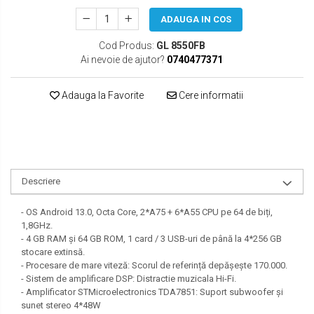
SEAT
ADAUGA IN COS
SKODA
Cod Produs:
GL 8550FB
Ai nevoie de ajutor?
0740477371
TOYOTA
VW/SEAT/SKODA
Adauga la Favorite
Cere informatii
Descriere
- OS Android 13.0, Octa Core, 2*A75 + 6*A55 CPU pe 64 de biți,
1,8GHz.
- 4 GB RAM și 64 GB ROM, 1 card / 3 USB-uri de până la 4*256 GB
stocare extinsă.
- Procesare de mare viteză: Scorul de referință depășește 170.000.
- Sistem de amplificare DSP: Distractie muzicala Hi-Fi.
- Amplificator STMicroelectronics TDA7851: Suport subwoofer și
sunet stereo 4*48W