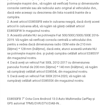
potrivește mașinii dvs., vă rugăm să verificați forma și dimensiunile
consolei centrale sau ale radioului auto original al vehiculului dvs.,
dacă este aceeași cu descrierea din lista noastră înainte de a
cumpăra.
2. Acest articol ES8550FB este în culoarea neagră, dacă doriți acest
articol în culoarea albă, vă rugăm să găsiți celălalt articol
ES8550FW în magazinul nostru.
3. Această unitate NU se potrivește Fiat 500/500C/500S/500E 2016-
2019. Vă rugăm să verificați consola centrală a vehiculului dvs.
pentru a vedea dacă dimensiunea radio OEM este de 210 mm
(lățime) * 128 mm (înălțime), dacă este, atunci această unitate NU
se potrivește mașinii dvs. și puteți cumpăra celălalt articol ES8551F
din magazinul nostru.
4. Dacă aveți un vehicul Fiat 500L 2012-2017 cu dimensiunea
panoului frontal de 200 mm (lățime) * 140 mm (înălțime), vă rugăm
să cumpărați celălalt articol ES8554L din magazinul nostru.
5. Dacă aveți un vehicul Fiat 500X 2014-2020, vă rugăm să
cumpărați celălalt articol ES8555X din magazinul nostru.
ES8550FB 7" Octa-Core Android 13.0 Auto Multimedia CarPlay și
GPS automat TPMS/DVR/DTV/DAB-IN...