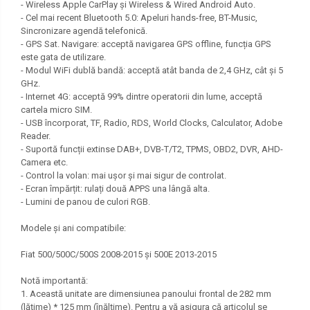
- Wireless Apple CarPlay și Wireless & Wired Android Auto.
- Cel mai recent Bluetooth 5.0: Apeluri hands-free, BT-Music,
Sincronizare agendă telefonică.
- GPS Sat. Navigare: acceptă navigarea GPS offline, funcția GPS
este gata de utilizare.
- Modul WiFi dublă bandă: acceptă atât banda de 2,4 GHz, cât și 5
GHz.
- Internet 4G: acceptă 99% dintre operatorii din lume, acceptă
cartela micro SIM.
- USB încorporat, TF, Radio, RDS, World Clocks, Calculator, Adobe
Reader.
- Suportă funcții extinse DAB+, DVB-T/T2, TPMS, OBD2, DVR, AHD-
Camera etc.
- Control la volan: mai ușor și mai sigur de controlat.
- Ecran împărțit: rulați două APPS una lângă alta.
- Lumini de panou de culori RGB.
Modele și ani compatibile:
Fiat 500/500C/500S 2008-2015 și 500E 2013-2015
Notă importantă:
1. Această unitate are dimensiunea panoului frontal de 282 mm
(lățime) * 125 mm (înălțime). Pentru a vă asigura că articolul se