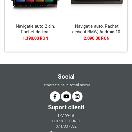
Navigatie auto 2 din,
Navigatie auto, Pachet
Pachet dedicat
dedicat BMW, Android 10,
VW/SEAT/SKODA, Android
GPS, WIFI,DAB+, 2GB RAM,
1.390,00 RON
2.090,00 RON
10
16GB memorie interna
Social
Urmareste-ne in social media
Suport clienti
L-V 09-16
SUPORT TEHNIC
0747337582