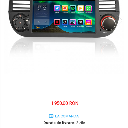
FORD
JEEP/CHRYSLER/DODGE
KIA
KIA
MERCEDES
NISSAN
NISSAN
OPEL / VAUXHALL
PEUGEOT
PORCHE
1.950,00 RON
RENAULT
LA COMANDA
Durata de livrare:
2 zile
SEAT