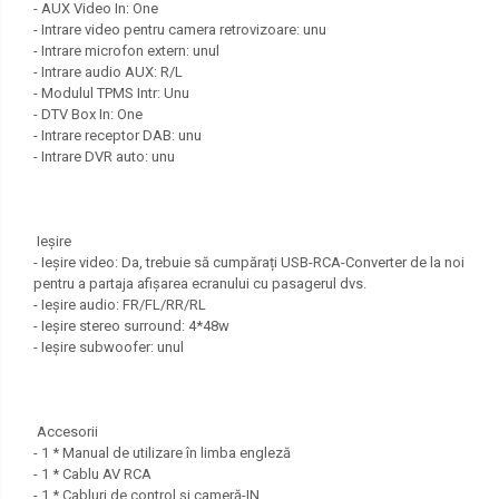
- AUX Video In: One
- Intrare video pentru camera retrovizoare: unu
- Intrare microfon extern: unul
- Intrare audio AUX: R/L
- Modulul TPMS Intr: Unu
- DTV Box In: One
- Intrare receptor DAB: unu
- Intrare DVR auto: unu
Ieșire
- Ieșire video: Da, trebuie să cumpărați USB-RCA-Converter de la noi
pentru a partaja afișarea ecranului cu pasagerul dvs.
- Ieșire audio: FR/FL/RR/RL
- Ieșire stereo surround: 4*48w
- Ieșire subwoofer: unul
Accesorii
- 1 * Manual de utilizare în limba engleză
- 1 * Cablu AV RCA
- 1 * Cabluri de control și cameră-IN