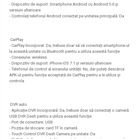
- Dispozitiv de suport: Smartphone Android cu Android 5.0 și
versiuni ulterioare
- Controlați telefonul Android conectat pe unitatea principală: Da
CarPlay
- CarPlay încorporat: Da, trebuie doar să vă conectați smartphone-ul
la această unitate cu Bluetooth pentru a utiliza această funcție
- Conexiune: wireless
- Dispozitiv de suport: iPhone iOS 7.1 și versiuni ulterioare
- Telefonul de control al ecranului unității: Nu, dar puteți descărca
APK-ul pentru funcția acceptată de CarPlay pentru a le utiliza și
controla
DVR auto
- Aplicație DVR încorporată: Da, trebuie doar să conectați o cameră
USB DVR Dash pentru a utiliza această funcție
- Port de conectare: USB
- Poziția de stocare: card TF în cameră
- Touch Control DVR Dash Camera pe unitate: Da