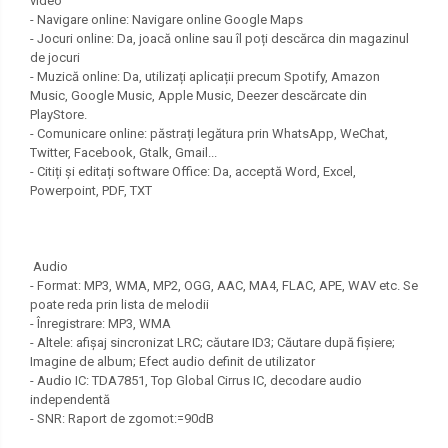
video
- Navigare online: Navigare online Google Maps
- Jocuri online: Da, joacă online sau îl poți descărca din magazinul
de jocuri
- Muzică online: Da, utilizați aplicații precum Spotify, Amazon
Music, Google Music, Apple Music, Deezer descărcate din
PlayStore.
- Comunicare online: păstrați legătura prin WhatsApp, WeChat,
Twitter, Facebook, Gtalk, Gmail...
- Citiți și editați software Office: Da, acceptă Word, Excel,
Powerpoint, PDF, TXT
Audio
- Format: MP3, WMA, MP2, OGG, AAC, MA4, FLAC, APE, WAV etc. Se
poate reda prin lista de melodii
- Înregistrare: MP3, WMA
- Altele: afișaj sincronizat LRC; căutare ID3; Căutare după fișiere;
Imagine de album; Efect audio definit de utilizator
- Audio IC: TDA7851, Top Global Cirrus IC, decodare audio
independentă
- SNR: Raport de zgomot:=90dB