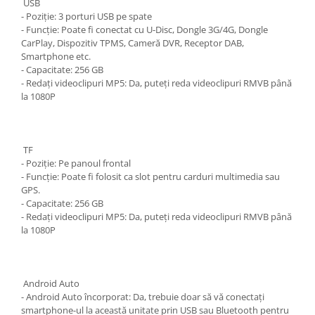
USB
- Poziție: 3 porturi USB pe spate
- Funcție: Poate fi conectat cu U-Disc, Dongle 3G/4G, Dongle
CarPlay, Dispozitiv TPMS, Cameră DVR, Receptor DAB,
Smartphone etc.
- Capacitate: 256 GB
- Redați videoclipuri MP5: Da, puteți reda videoclipuri RMVB până
la 1080P
TF
- Poziție: Pe panoul frontal
- Funcție: Poate fi folosit ca slot pentru carduri multimedia sau
GPS.
- Capacitate: 256 GB
- Redați videoclipuri MP5: Da, puteți reda videoclipuri RMVB până
la 1080P
Android Auto
- Android Auto încorporat: Da, trebuie doar să vă conectați
smartphone-ul la această unitate prin USB sau Bluetooth pentru