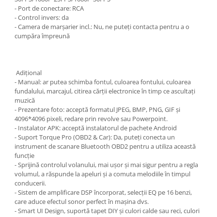
- Port de conectare: RCA
- Control invers: da
- Camera de marșarier incl.: Nu, ne puteți contacta pentru a o
cumpăra împreună
Adiţional
- Manual: ar putea schimba fontul, culoarea fontului, culoarea
fundalului, marcajul, citirea cărții electronice în timp ce ascultați
muzică
- Prezentare foto: acceptă formatul JPEG, BMP, PNG, GIF și
4096*4096 pixeli, redare prin revolve sau Powerpoint.
- Instalator APK: acceptă instalatorul de pachete Android
- Suport Torque Pro (OBD2 & Car): Da, puteți conecta un
instrument de scanare Bluetooth OBD2 pentru a utiliza această
funcție
- Sprijină controlul volanului, mai ușor și mai sigur pentru a regla
volumul, a răspunde la apeluri și a comuta melodiile în timpul
conducerii.
- Sistem de amplificare DSP încorporat, selecții EQ pe 16 benzi,
care aduce efectul sonor perfect în mașina dvs.
- Smart UI Design, suportă tapet DIY și culori calde sau reci, culori