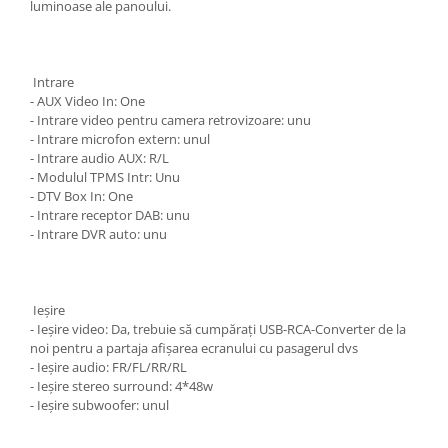
luminoase ale panoului.
Intrare
- AUX Video In: One
- Intrare video pentru camera retrovizoare: unu
- Intrare microfon extern: unul
- Intrare audio AUX: R/L
- Modulul TPMS Intr: Unu
- DTV Box In: One
- Intrare receptor DAB: unu
- Intrare DVR auto: unu
Ieșire
- Ieșire video: Da, trebuie să cumpărați USB-RCA-Converter de la
noi pentru a partaja afișarea ecranului cu pasagerul dvs
- Ieșire audio: FR/FL/RR/RL
- Ieșire stereo surround: 4*48w
- Ieșire subwoofer: unul