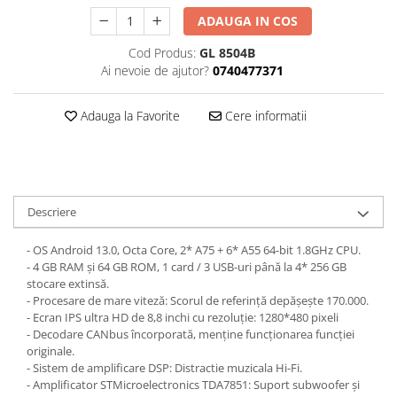
ADAUGA IN COS
Cod Produs:
GL 8504B
Ai nevoie de ajutor?
0740477371
Adauga la Favorite
Cere informatii
Descriere
- OS Android 13.0, Octa Core, 2* A75 + 6* A55 64-bit 1.8GHz CPU.
- 4 GB RAM și 64 GB ROM, 1 card / 3 USB-uri până la 4* 256 GB
stocare extinsă.
- Procesare de mare viteză: Scorul de referință depășește 170.000.
- Ecran IPS ultra HD de 8,8 inchi cu rezoluție: 1280*480 pixeli
- Decodare CANbus încorporată, menține funcționarea funcției
originale.
- Sistem de amplificare DSP: Distractie muzicala Hi-Fi.
- Amplificator STMicroelectronics TDA7851: Suport subwoofer și