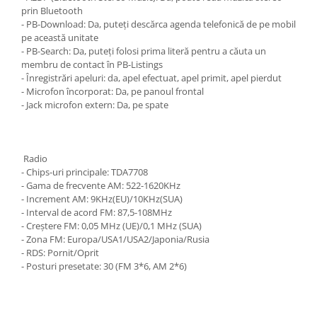
prin Bluetooth
- PB-Download: Da, puteți descărca agenda telefonică de pe mobil
pe această unitate
- PB-Search: Da, puteți folosi prima literă pentru a căuta un
membru de contact în PB-Listings
- Înregistrări apeluri: da, apel efectuat, apel primit, apel pierdut
- Microfon încorporat: Da, pe panoul frontal
- Jack microfon extern: Da, pe spate
Radio
- Chips-uri principale: TDA7708
- Gama de frecvente AM: 522-1620KHz
- Increment AM: 9KHz(EU)/10KHz(SUA)
- Interval de acord FM: 87,5-108MHz
- Creștere FM: 0,05 MHz (UE)/0,1 MHz (SUA)
- Zona FM: Europa/USA1/USA2/Japonia/Rusia
- RDS: Pornit/Oprit
- Posturi presetate: 30 (FM 3*6, AM 2*6)