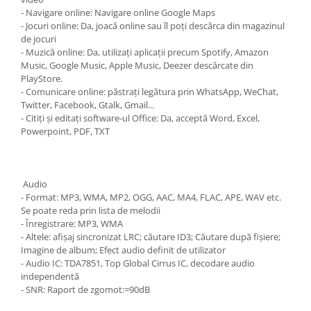
- Navigare online: Navigare online Google Maps
- Jocuri online: Da, joacă online sau îl poți descărca din magazinul
de jocuri
- Muzică online: Da, utilizați aplicații precum Spotify, Amazon
Music, Google Music, Apple Music, Deezer descărcate din
PlayStore.
- Comunicare online: păstrați legătura prin WhatsApp, WeChat,
Twitter, Facebook, Gtalk, Gmail...
- Citiți și editați software-ul Office: Da, acceptă Word, Excel,
Powerpoint, PDF, TXT
Audio
- Format: MP3, WMA, MP2, OGG, AAC, MA4, FLAC, APE, WAV etc.
Se poate reda prin lista de melodii
- Înregistrare: MP3, WMA
- Altele: afișaj sincronizat LRC; căutare ID3; Căutare după fișiere;
Imagine de album; Efect audio definit de utilizator
- Audio IC: TDA7851, Top Global Cirrus IC, decodare audio
independentă
- SNR: Raport de zgomot:=90dB