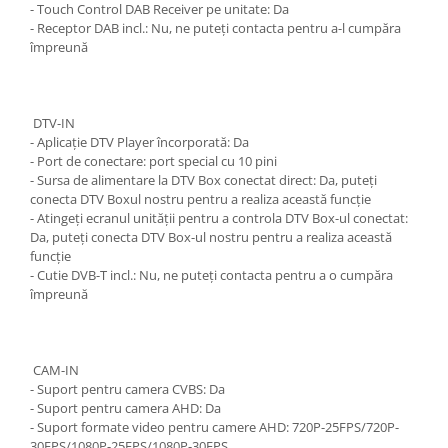
- Touch Control DAB Receiver pe unitate: Da
- Receptor DAB incl.: Nu, ne puteți contacta pentru a-l cumpăra
împreună
DTV-IN
- Aplicație DTV Player încorporată: Da
- Port de conectare: port special cu 10 pini
- Sursa de alimentare la DTV Box conectat direct: Da, puteți
conecta DTV Boxul nostru pentru a realiza această funcție
- Atingeți ecranul unității pentru a controla DTV Box-ul conectat:
Da, puteți conecta DTV Box-ul nostru pentru a realiza această
funcție
- Cutie DVB-T incl.: Nu, ne puteți contacta pentru a o cumpăra
împreună
CAM-IN
- Suport pentru camera CVBS: Da
- Suport pentru camera AHD: Da
- Suport formate video pentru camere AHD: 720P-25FPS/720P-
30FPS/1080P-25FPS/1080P-30FPS