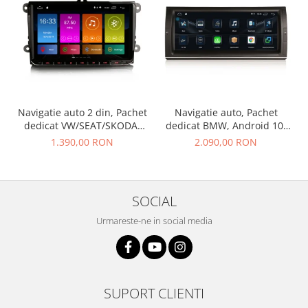
Navigatie auto 2 din, Pachet
Navigatie auto, Pachet
dedicat VW/SEAT/SKODA,
dedicat BMW, Android 10,
Android 10
GPS, WIFI,DAB+, 2GB RAM,
1.390,00 RON
2.090,00 RON
16GB memorie interna
SOCIAL
Urmareste-ne in social media
SUPORT CLIENTI