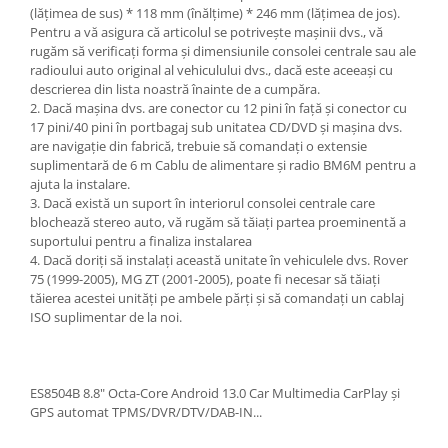
(lățimea de sus) * 118 mm (înălțime) * 246 mm (lățimea de jos).
Pentru a vă asigura că articolul se potrivește mașinii dvs., vă
rugăm să verificați forma și dimensiunile consolei centrale sau ale
radioului auto original al vehiculului dvs., dacă este aceeași cu
descrierea din lista noastră înainte de a cumpăra.
2. Dacă mașina dvs. are conector cu 12 pini în față și conector cu
17 pini/40 pini în portbagaj sub unitatea CD/DVD și mașina dvs.
are navigație din fabrică, trebuie să comandați o extensie
suplimentară de 6 m Cablu de alimentare și radio BM6M pentru a
ajuta la instalare.
3. Dacă există un suport în interiorul consolei centrale care
blochează stereo auto, vă rugăm să tăiați partea proeminentă a
suportului pentru a finaliza instalarea
4. Dacă doriți să instalați această unitate în vehiculele dvs. Rover
75 (1999-2005), MG ZT (2001-2005), poate fi necesar să tăiați
tăierea acestei unități pe ambele părți și să comandați un cablaj
ISO suplimentar de la noi.
ES8504B 8.8" Octa-Core Android 13.0 Car Multimedia CarPlay și
GPS automat TPMS/DVR/DTV/DAB-IN...