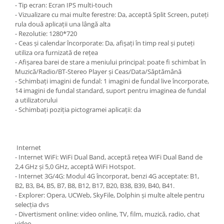
- Tip ecran: Ecran IPS multi-touch
- Vizualizare cu mai multe ferestre: Da, acceptă Split Screen, puteți
rula două aplicații una lângă alta
- Rezolutie: 1280*720
- Ceas și calendar încorporate: Da, afișați în timp real și puteți
utiliza ora furnizată de rețea
- Afișarea barei de stare a meniului principal: poate fi schimbat în
Muzică/Radio/BT-Stereo Player și Ceas/Data/Săptămână
- Schimbați imagini de fundal: 1 imagini de fundal live încorporate,
14 imagini de fundal standard, suport pentru imaginea de fundal
a utilizatorului
- Schimbați poziția pictogramei aplicații: da
Internet
- Internet WiFi: WiFi Dual Band, acceptă rețea WiFi Dual Band de
2,4 GHz și 5,0 GHz, acceptă WiFi Hotspot.
- Internet 3G/4G: Modul 4G încorporat, benzi 4G acceptate: B1,
B2, B3, B4, B5, B7, B8, B12, B17, B20, B38, B39, B40, B41.
- Explorer: Opera, UCWeb, SkyFile, Dolphin și multe altele pentru
selecția dvs
- Divertisment online: video online, TV, film, muzică, radio, chat
video