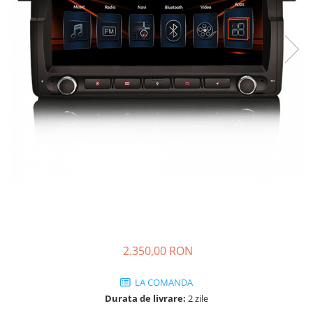
KIA
KIA
MERCEDES
NISSAN
NISSAN
OPEL / VAUXHALL
PEUGEOT
PORCHE
RENAULT
SEAT
SEAT
2.350,00 RON
SKODA
TOYOTA
LA COMANDA
VW/SEAT/SKODA
Durata de livrare:
2 zile