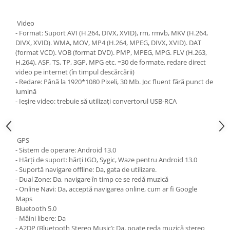
Video
- Format: Suport AVI (H.264, DIVX, XVID), rm, rmvb, MKV (H.264,
DIVX, XVID). WMA, MOV, MP4 (H.264, MPEG, DIVX, XVID). DAT
(format VCD). VOB (format DVD). PMP, MPEG, MPG. FLV (H.263,
H.264). ASF, TS, TP, 3GP, MPG etc. =30 de formate, redare direct
video pe internet (în timpul descărcării)
- Redare: Până la 1920*1080 Pixeli, 30 Mb. Joc fluent fără punct de
lumină
- Ieșire video: trebuie să utilizați convertorul USB-RCA
GPS
- Sistem de operare: Android 13.0
- Hărți de suport: hărți IGO, Sygic, Waze pentru Android 13.0
- Suportă navigare offline: Da, gata de utilizare.
- Dual Zone: Da, navigare în timp ce se redă muzică
- Online Navi: Da, acceptă navigarea online, cum ar fi Google
Maps
Bluetooth 5.0
- Mâini libere: Da
- A2DP (Bluetooth Stereo Music): Da, poate reda muzică stereo