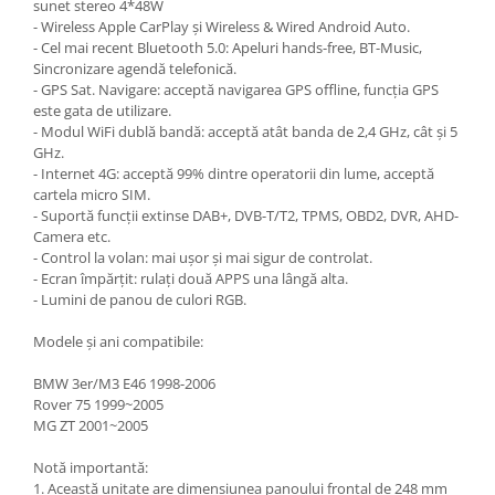
sunet stereo 4*48W
- Wireless Apple CarPlay și Wireless & Wired Android Auto.
- Cel mai recent Bluetooth 5.0: Apeluri hands-free, BT-Music,
Sincronizare agendă telefonică.
- GPS Sat. Navigare: acceptă navigarea GPS offline, funcția GPS
este gata de utilizare.
- Modul WiFi dublă bandă: acceptă atât banda de 2,4 GHz, cât și 5
GHz.
- Internet 4G: acceptă 99% dintre operatorii din lume, acceptă
cartela micro SIM.
- Suportă funcții extinse DAB+, DVB-T/T2, TPMS, OBD2, DVR, AHD-
Camera etc.
- Control la volan: mai ușor și mai sigur de controlat.
- Ecran împărțit: rulați două APPS una lângă alta.
- Lumini de panou de culori RGB.
Modele și ani compatibile:
BMW 3er/M3 E46 1998-2006
Rover 75 1999~2005
MG ZT 2001~2005
Notă importantă:
1. Această unitate are dimensiunea panoului frontal de 248 mm