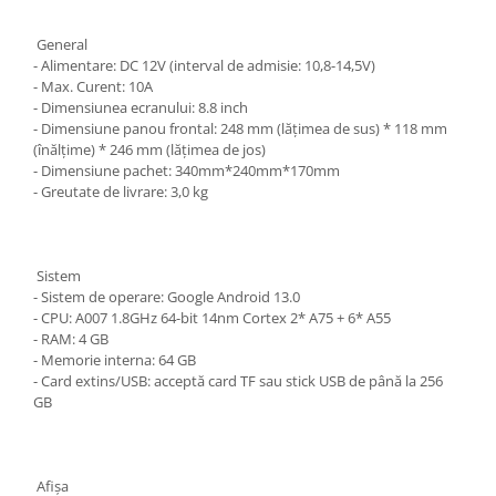
General
- Alimentare: DC 12V (interval de admisie: 10,8-14,5V)
- Max. Curent: 10A
- Dimensiunea ecranului: 8.8 inch
- Dimensiune panou frontal: 248 mm (lățimea de sus) * 118 mm
(înălțime) * 246 mm (lățimea de jos)
- Dimensiune pachet: 340mm*240mm*170mm
- Greutate de livrare: 3,0 kg
Sistem
- Sistem de operare: Google Android 13.0
- CPU: A007 1.8GHz 64-bit 14nm Cortex 2* A75 + 6* A55
- RAM: 4 GB
- Memorie interna: 64 GB
- Card extins/USB: acceptă card TF sau stick USB de până la 256
GB
Afişa