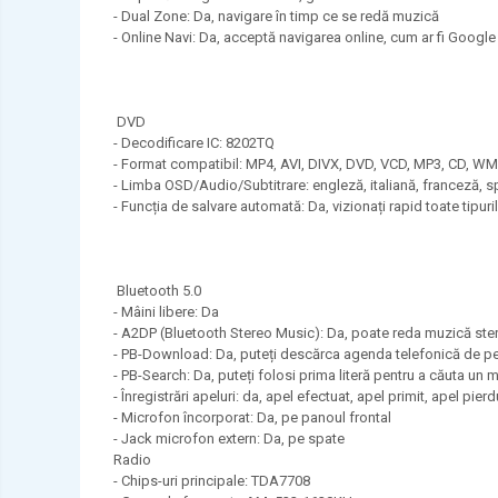
- Dual Zone: Da, navigare în timp ce se redă muzică
- Online Navi: Da, acceptă navigarea online, cum ar fi Googl
DVD
- Decodificare IC: 8202TQ
- Format compatibil: MP4, AVI, DIVX, DVD, VCD, MP3, CD, W
- Limba OSD/Audio/Subtitrare: engleză, italiană, franceză, s
- Funcția de salvare automată: Da, vizionați rapid toate tipur
Bluetooth 5.0
- Mâini libere: Da
- A2DP (Bluetooth Stereo Music): Da, poate reda muzică ste
- PB-Download: Da, puteți descărca agenda telefonică de pe
- PB-Search: Da, puteți folosi prima literă pentru a căuta un
- Înregistrări apeluri: da, apel efectuat, apel primit, apel pierd
- Microfon încorporat: Da, pe panoul frontal
- Jack microfon extern: Da, pe spate
Radio
- Chips-uri principale: TDA7708