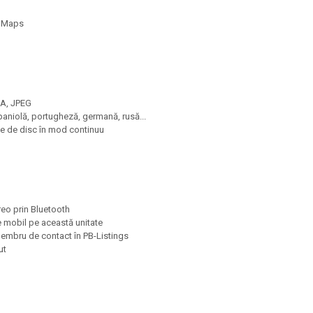
e Maps
MA, JPEG
paniolă, portugheză, germană, rusă...
ile de disc în mod continuu
reo prin Bluetooth
 mobil pe această unitate
 membru de contact în PB-Listings
ut