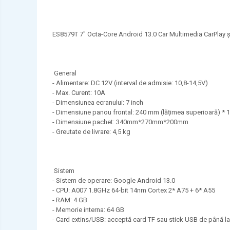
ES8579T 7" Octa-Core Android 13.0 Car Multimedia CarPlay
General
- Alimentare: DC 12V (interval de admisie: 10,8-14,5V)
- Max. Curent: 10A
- Dimensiunea ecranului: 7 inch
- Dimensiune panou frontal: 240 mm (lățimea superioară) * 1
- Dimensiune pachet: 340mm*270mm*200mm
- Greutate de livrare: 4,5 kg
Sistem
- Sistem de operare: Google Android 13.0
- CPU: A007 1.8GHz 64-bit 14nm Cortex 2* A75 + 6* A55
- RAM: 4 GB
- Memorie interna: 64 GB
- Card extins/USB: acceptă card TF sau stick USB de până l