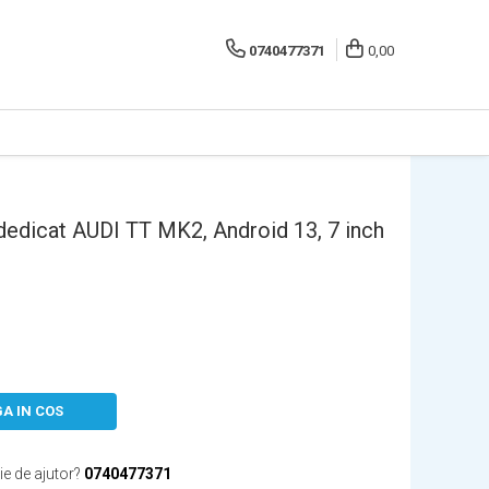
0740477371
0,00
dedicat AUDI TT MK2, Android 13, 7 inch
A IN COS
ie de ajutor?
0740477371