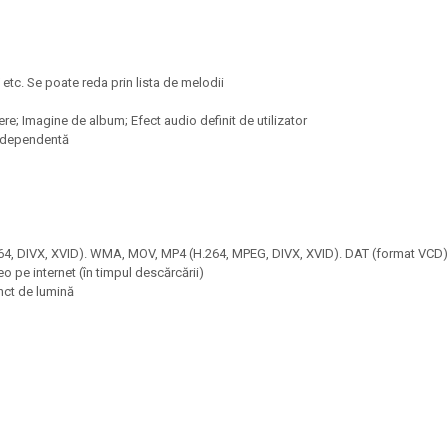
c. Se poate reda prin lista de melodii
iere; Imagine de album; Efect audio definit de utilizator
independentă
.264, DIVX, XVID). WMA, MOV, MP4 (H.264, MPEG, DIVX, XVID). DAT (format VCD
o pe internet (în timpul descărcării)
unct de lumină