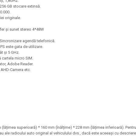
ți, 1,8GHz.
*256 GB stocare extinsă.
0.000.
i originale.
er și sunet stereo 4*48W
, Sincronizare agendă telefonică.
PS este gata de utilizare.
t și 5 GHz.
ă cartela micro SIM.
ator, Adobe Reader.
, AHD-Camera etc.
lățimea superioară) * 160 mm (înălțime) * 228 mm (lățimea inferioară). Pentru a
u ale radioului auto original al vehiculului dvs., dacă este aceeași cu descrier