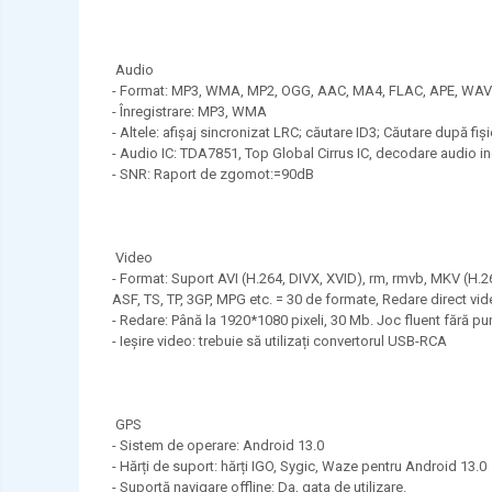
Audio
- Format: MP3, WMA, MP2, OGG, AAC, MA4, FLAC, APE, WAV et
- Înregistrare: MP3, WMA
- Altele: afișaj sincronizat LRC; căutare ID3; Căutare după fiș
- Audio IC: TDA7851, Top Global Cirrus IC, decodare audio 
- SNR: Raport de zgomot:=90dB
Video
- Format: Suport AVI (H.264, DIVX, XVID), rm, rmvb, MKV (H
ASF, TS, TP, 3GP, MPG etc. = 30 de formate, Redare direct vide
- Redare: Până la 1920*1080 pixeli, 30 Mb. Joc fluent fără p
- Ieșire video: trebuie să utilizați convertorul USB-RCA
GPS
- Sistem de operare: Android 13.0
- Hărți de suport: hărți IGO, Sygic, Waze pentru Android 13.0
- Suportă navigare offline: Da, gata de utilizare.