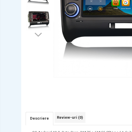
AUDI
BMW
Chevrolet
CITROEN
DACIA/RENAULT
FIAT
FORD
JEEP/CHRYSLER/DODGE
KIA
KIA
MERCEDES
NISSAN
Review-uri
(0)
NISSAN
Descriere
OPEL / VAUXHALL