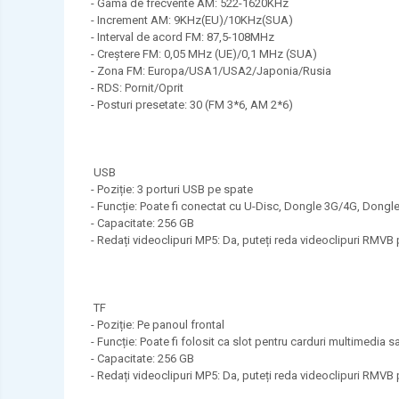
- Gama de frecvente AM: 522-1620KHz
- Increment AM: 9KHz(EU)/10KHz(SUA)
- Interval de acord FM: 87,5-108MHz
- Creștere FM: 0,05 MHz (UE)/0,1 MHz (SUA)
- Zona FM: Europa/USA1/USA2/Japonia/Rusia
- RDS: Pornit/Oprit
- Posturi presetate: 30 (FM 3*6, AM 2*6)
USB
- Poziție: 3 porturi USB pe spate
- Funcție: Poate fi conectat cu U-Disc, Dongle 3G/4G, Dong
- Capacitate: 256 GB
- Redați videoclipuri MP5: Da, puteți reda videoclipuri RMVB
TF
- Poziție: Pe panoul frontal
- Funcție: Poate fi folosit ca slot pentru carduri multimedia 
- Capacitate: 256 GB
- Redați videoclipuri MP5: Da, puteți reda videoclipuri RMVB