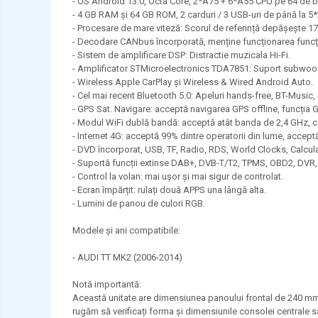
- OS Android 13.0, Octa Core, 2*A75 + 6*A55 CPU pe 64 de bi
PEUGEOT
- 4 GB RAM și 64 GB ROM, 2 carduri / 3 USB-uri de până la 5
- Procesare de mare viteză: Scorul de referință depășește 17
PORCHE
- Decodare CANbus încorporată, menține funcționarea funcție
RENAULT
- Sistem de amplificare DSP: Distractie muzicala Hi-Fi.
- Amplificator STMicroelectronics TDA7851: Suport subwoof
SEAT
- Wireless Apple CarPlay și Wireless & Wired Android Auto.
- Cel mai recent Bluetooth 5.0: Apeluri hands-free, BT-Music
SEAT
- GPS Sat. Navigare: acceptă navigarea GPS offline, funcția G
SKODA
- Modul WiFi dublă bandă: acceptă atât banda de 2,4 GHz, câ
- Internet 4G: acceptă 99% dintre operatorii din lume, accept
TOYOTA
- DVD încorporat, USB, TF, Radio, RDS, World Clocks, Calcul
- Suportă funcții extinse DAB+, DVB-T/T2, TPMS, OBD2, DVR
VW/SEAT/SKODA
- Control la volan: mai ușor și mai sigur de controlat.
- Ecran împărțit: rulați două APPS una lângă alta.
- Lumini de panou de culori RGB.
Modele și ani compatibile:
- AUDI TT MK2 (2006-2014)
Notă importantă:
Această unitate are dimensiunea panoului frontal de 240 mm (
rugăm să verificați forma și dimensiunile consolei centrale sa