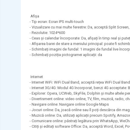
Afişa
- Tip ecran: Ecran IPS multi-touch
- Vizualizare cu mai multe ferestre: Da, acceptă Split Screen, 
- Rezolutie: 1024*600
- Ceas și calendar încorporate: Da, afișați în timp real și puteț
- Afișarea barei de stare a meniului principal: poate fi sc
- Schimbați imagini de fundal: 1 imagini de fundal live încor
- Schimbați poziția pictogramei aplicații: da
Internet
- Internet WiFi: WiFi Dual Band, acceptă rețea WiFi Dual Ban
- Internet 3G/4G: Modul 4G încorporat, benzi 4G acceptate: B1
- Explorer: Opera, UCWeb, SkyFile, Dolphin și multe altele pe
- Divertisment online: video online, TV, film, muzică, radio, c
- Navigare online: Navigare online Google Maps
- Jocuri online: Da, joacă online sau îl poți descărca din mag
- Muzică online: Da, utilizați aplicații precum Spotify, Am
- Comunicare online: păstrați legătura prin WhatsApp, WeChat
- Citiți și editați software Office: Da, acceptă Word, Excel, 