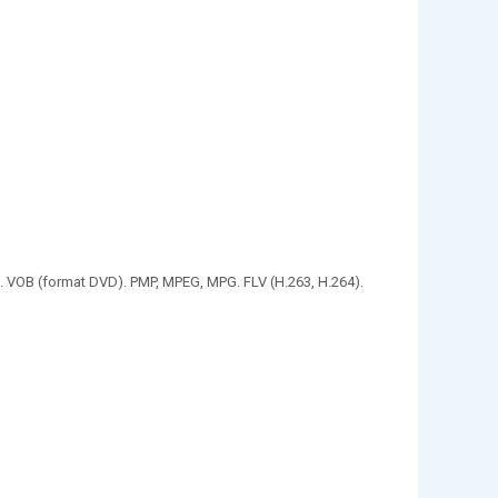
). VOB (format DVD). PMP, MPEG, MPG. FLV (H.263, H.264).