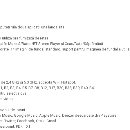
puteți rula două aplicații una lângă alta
i utiliza ora furnizată de rețea
himbat în Muzică/Radio/BT-Stereo Player și Ceas/Data/Săptămână
porate, 14 imagini de fundal standard, suport pentru imaginea de fundal a utiliz
d de 2,4 GHz și 5,0 GHz, acceptă WiFi Hotspot.
, B2, B3, B4, B5, B7, B8, B12, B17, B20, B38, B39, B40, B41.
ntru selecția dvs
hat video
azinul de jocuri
azon Music, Google Music, Apple Music, Deezer descărcate din PlayStore.
, Twitter, Facebook, Gtalk, Gmail...
Powerpoint, PDF, TXT