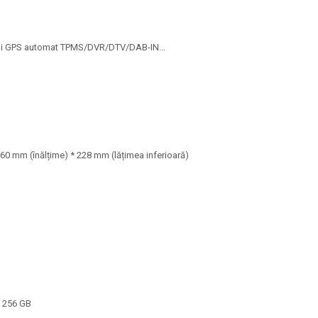
 și GPS automat TPMS/DVR/DTV/DAB-IN...
60 mm (înălțime) * 228 mm (lățimea inferioară)
a 256 GB