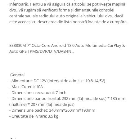
inferioară). Pentru a vă asigura că articolul se potrivește mașinii
dvs., vă rugăm să verificați forma și dimensiunile consolei
centrale sau ale radioului auto original al vehiculului dvs., dacă
este aceeași cu descrierea din lista noastră înainte de a cumpăra.
ES8830M 7" Octa-Core Android 13.0 Auto Multimedia CarPlay &
Auto GPS TPMS/DVR/DTV/DAB-IN...
General
- Alimentare: DC 12V (interval de admisie: 10,8-14,5V)
- Max. Curent: 10A
- Dimensiunea ecranului: 7 inch
- Dimensiune panou frontal: 232 mm (lățimea de sus) * 135 mm
(înălțime) * 207 mm (lățimea de jos)
- Dimensiune pachet: 340mm*260mm*190mm
- Greutate de livrare: 3,5 kg