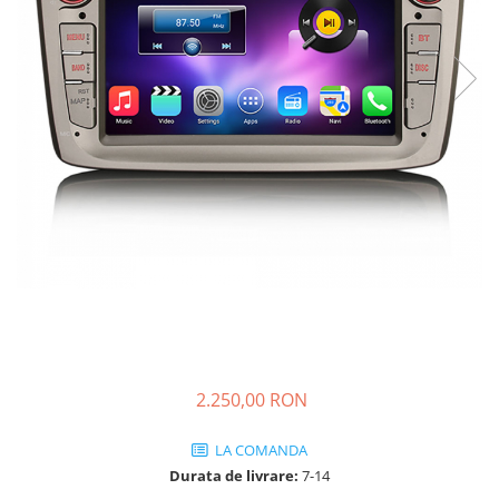
KIA
KIA
MERCEDES
NISSAN
NISSAN
OPEL / VAUXHALL
PEUGEOT
PORCHE
RENAULT
SEAT
SEAT
2.250,00 RON
SKODA
TOYOTA
LA COMANDA
VW/SEAT/SKODA
Durata de livrare:
7-14