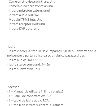
- Camera retrovizoare Intrare: Una
- Camera cu vedere frontală: una
- Intrare microfon extern: unul
- Intrare audio AUX: R/L
- Modulul TPMS Intr: Unu
- Intrare receptor DAB: unu
- Intrare DVR auto: unu
Ieșire
- Ieșire video: Da, trebuie să cumpărați USB-RCA-Converter de la
noi pentru a partaja afișarea ecranului cu pasagerul dvs.
- Ieșire audio: FR/FL/RR/RL
- Ieșire stereo surround: 4*45w
- Ieșire subwoofer: unul
Accesorii
- 1 * Manual de utilizare în limba engleză
- 1 * Cablu de conectare AV RCA
- 1 * cablu de ieșire audio RCA
- 1 * cablu de intrare și control al camerei