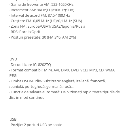
- Gama de frecvente AM: 522-1620KHz
- Increment AM: 9KHz(EU)/10KHz(SUA)
- Interval de acord FM: 87,5-108MHz
- Creștere FM: 0,05 MHz (UE)/0,1 MHz (SUA)
- Zona FM: Europa/USA1/USA2/Japonia/Rusia
- RDS: Pornit/Oprit
- Posturi presetate: 30 (FM 3*6, AM 2*6)
DVD
- Decodificare IC: 8202TQ
- Format compatibil: MP4, AVI, DIVX, DVD, VCD, MP3, CD, WMA,
JPEG
- Limba OSD/Audio/Subtitrare: engleză, italiană, franceză,
spaniolă, portugheză, germană, rusă...
- Funcția de salvare automată: Da, vizionați rapid toate tipurile de
disc în mod continuu
USB
- Poziție: 2 porturi USB pe spate