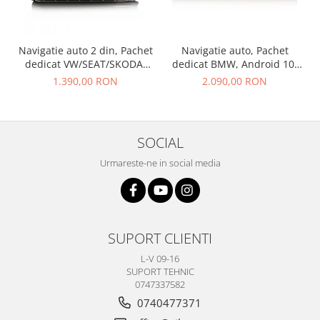
Navigatie auto 2 din, Pachet
Navigatie auto, Pachet
dedicat VW/SEAT/SKODA,
dedicat BMW, Android 10,
Android 10
GPS, WIFI,DAB+, 2GB RAM,
1.390,00 RON
2.090,00 RON
16GB memorie interna
SOCIAL
Urmareste-ne in social media
SUPORT CLIENTI
L-V 09-16
SUPORT TEHNIC
0747337582
0740477371