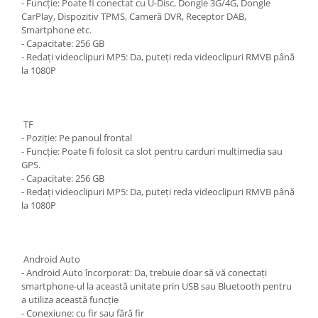
- Funcție: Poate fi conectat cu U-Disc, Dongle 3G/4G, Dongle
CarPlay, Dispozitiv TPMS, Cameră DVR, Receptor DAB,
Smartphone etc.
- Capacitate: 256 GB
- Redați videoclipuri MP5: Da, puteți reda videoclipuri RMVB până
la 1080P
TF
- Poziție: Pe panoul frontal
- Funcție: Poate fi folosit ca slot pentru carduri multimedia sau
GPS.
- Capacitate: 256 GB
- Redați videoclipuri MP5: Da, puteți reda videoclipuri RMVB până
la 1080P
Android Auto
- Android Auto încorporat: Da, trebuie doar să vă conectați
smartphone-ul la această unitate prin USB sau Bluetooth pentru
a utiliza această funcție
- Conexiune: cu fir sau fără fir