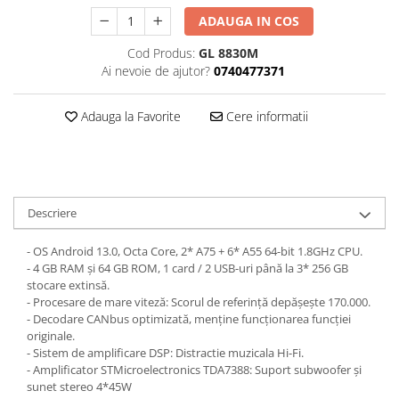
ADAUGA IN COS
Cod Produs:
GL 8830M
Ai nevoie de ajutor?
0740477371
Adauga la Favorite
Cere informatii
Descriere
- OS Android 13.0, Octa Core, 2* A75 + 6* A55 64-bit 1.8GHz CPU.
- 4 GB RAM și 64 GB ROM, 1 card / 2 USB-uri până la 3* 256 GB
stocare extinsă.
- Procesare de mare viteză: Scorul de referință depășește 170.000.
- Decodare CANbus optimizată, menține funcționarea funcției
originale.
- Sistem de amplificare DSP: Distractie muzicala Hi-Fi.
- Amplificator STMicroelectronics TDA7388: Suport subwoofer și
sunet stereo 4*45W