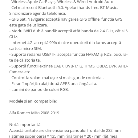
- Wireless Apple CarPlay și Wireless & Wired Android Auto.
- Cel mai recent Bluetooth 5.0: Apeluri hands-free, BT-Music,
Sincronizare agendă telefonică.
- GPS Sat. Navigare: acceptă navigarea GPS offline, funcția GPS
este gata de utilizare.
- Modul WiFi dublă bandă: acceptă atât banda de 2,4 GHz, cât și 5
GHz.
- Internet 4G: acceptă 99% dintre operatorii din lume, acceptă
cartela micro SIM.
- Suportă redarea USB/TF, acceptă funcția FM/AM și RDS, bucură-
te de călătoria ta.
- Suportă funcții extinse DAB+, DVB-T/T2, TPMS, OBD2, DVR, AHD-
Camera etc.
- Control la volan: mai ușor și mai sigur de controlat.
- Ecran împărțit: rulați două APPS una lângă alta.
- Lumini de panou de culori RGB.
Modele și ani compatibile:
Alfa Romeo Mito 2008-2019
Notă importantă:
Această unitate are dimensiunea panoului frontal de 232 mm
(lățimea superioară) * 135 mm (înălțime) * 207 mm (lățimea