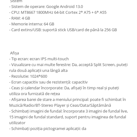
Sistem
- Sistem de operare: Google Android 13.0
- CPU: MT8667 1800MHz 64-bit Cortex 2* A75 + 6* A55
- RAM: 4 GB
- Memorie interna: 64 GB
- Card extins/USB: suportă stick USB/card de până la 256 GB
Afişa
- Tip ecran: ecran IPS multi-touch
- Vizualizare cu mai multe ferestre: Da, acceptă Split Screen, puteți
rula două aplicații una lângă alta
- Rezolutie: 1024*600
- Ecran capacitiv sau de rezistență: capacitiv
- Ceas și calendar încorporate: Da, afișați în timp real și puteți
utiliza ora furnizată de rețea
- Afișarea barei de stare a meniului principal: poate fi schimbat în
Muzică/Radio/BT-Stereo Player și Ceas/Data/Săptămână
- Schimbați imagini de fundal: încorporate 3 imagini de fundal live,
15 imagini de fundal standard, suport pentru imaginea de fundal
utilizator
- Schimbați poziția pictogramei aplicații: da