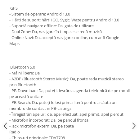
GPS
- Sistem de operare: Android 13.0
- Hărți de suport: hărți IGO, Sygic, Waze pentru Android 13.0
- Suportă navigare offline: Da, gata de utilizare.
- Dual Zone: Da, navigare în timp ce se redă muzică
- Online Navi: Da, acceptă navigarea online, cum ar fi Google
Maps
Bluetooth 5.0
- Mâini libere: Da
- A2DP (Bluetooth Stereo Music): Da, poate reda muzică stereo
prin Bluetooth
- PB-Download: Da, puteți descărca agenda telefonică de pe mobil
pe această unitate
- PB-Search: Da, puteți folosi prima literă pentru a căuta un
membru de contact în PB-Listings
- Înregistrări apeluri: da, apel efectuat, apel primit, apel pierdut
- Microfon încorporat: Da, pe panoul frontal
- Jack microfon extern: Da, pe spate
Radio
- Chips-uri principale: TDA7708