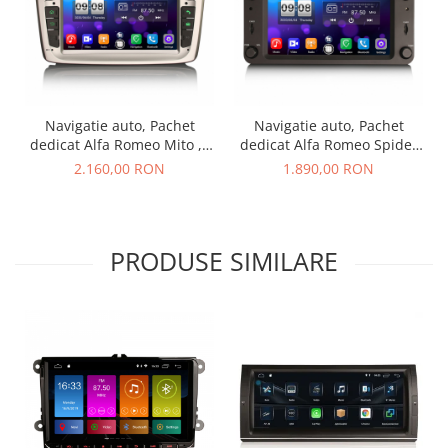
Navigatie auto, Pachet
Navigatie auto, Pachet
dedicat Alfa Romeo Mito ,7
dedicat Alfa Romeo Spider
inch,Octa Core, Android 11
159 Sportwagon, 6.2 Inch,
2.160,00 RON
1.890,00 RON
Android 12
PRODUSE SIMILARE