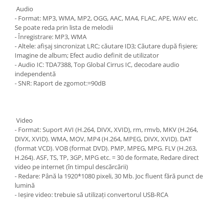
Audio
- Format: MP3, WMA, MP2, OGG, AAC, MA4, FLAC, APE, WAV etc.
Se poate reda prin lista de melodii
- Înregistrare: MP3, WMA
- Altele: afișaj sincronizat LRC; căutare ID3; Căutare după fișiere;
Imagine de album; Efect audio definit de utilizator
- Audio IC: TDA7388, Top Global Cirrus IC, decodare audio
independentă
- SNR: Raport de zgomot:=90dB
Video
- Format: Suport AVI (H.264, DIVX, XVID), rm, rmvb, MKV (H.264,
DIVX, XVID). WMA, MOV, MP4 (H.264, MPEG, DIVX, XVID). DAT
(format VCD). VOB (format DVD). PMP, MPEG, MPG. FLV (H.263,
H.264). ASF, TS, TP, 3GP, MPG etc. = 30 de formate, Redare direct
video pe internet (în timpul descărcării)
- Redare: Până la 1920*1080 pixeli, 30 Mb. Joc fluent fără punct de
lumină
- Ieșire video: trebuie să utilizați convertorul USB-RCA