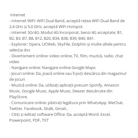
Internet
- Internet WiFi: WiFi Dual Band, acceptă rețea WiFi Dual Band de
2,4 GHz și 5,0 GHz, acceptă WiFi Hotspot.
- Internet 3G/4G: Modul 4G încorporat, benzi 4G acceptate: B1,
B2, B3, B7, B8, B12, B20, B34, B38, B39, B40, B41.
- Explorer: Opera, UCWeb, SkyFile, Dolphin și multe altele pentru
selecția dvs
- Divertisment online: video online, TV, film, muzică, radio, chat
video
- Navigare online: Navigare online Google Maps
- Jocuri online: Da, joacă online sau îl poți descărca din magazinul
de jocuri
- Muzică online: Da, utilizați aplicații precum Spotify, Amazon
Music, Google Music, Apple Music, Deezer descărcate din
PlayStore.
- Comunicare online: păstrați legătura prin WhatsApp, WeChat,
Twitter, Facebook, Gtalk, Gmail...
- Citiți și editați software Office: Da, acceptă Word, Excel,
Powerpoint, PDF, TXT