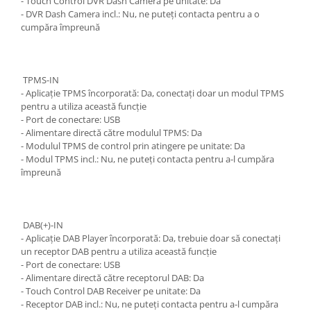
- Touch Control DVR Dash Camera pe unitate: Da
- DVR Dash Camera incl.: Nu, ne puteți contacta pentru a o
cumpăra împreună
TPMS-IN
- Aplicație TPMS încorporată: Da, conectați doar un modul TPMS
pentru a utiliza această funcție
- Port de conectare: USB
- Alimentare directă către modulul TPMS: Da
- Modulul TPMS de control prin atingere pe unitate: Da
- Modul TPMS incl.: Nu, ne puteți contacta pentru a-l cumpăra
împreună
DAB(+)-IN
- Aplicație DAB Player încorporată: Da, trebuie doar să conectați
un receptor DAB pentru a utiliza această funcție
- Port de conectare: USB
- Alimentare directă către receptorul DAB: Da
- Touch Control DAB Receiver pe unitate: Da
- Receptor DAB incl.: Nu, ne puteți contacta pentru a-l cumpăra