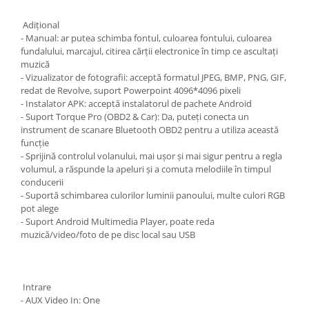
Adiţional
- Manual: ar putea schimba fontul, culoarea fontului, culoarea
fundalului, marcajul, citirea cărții electronice în timp ce ascultați
muzică
- Vizualizator de fotografii: acceptă formatul JPEG, BMP, PNG, GIF,
redat de Revolve, suport Powerpoint 4096*4096 pixeli
- Instalator APK: acceptă instalatorul de pachete Android
- Suport Torque Pro (OBD2 & Car): Da, puteți conecta un
instrument de scanare Bluetooth OBD2 pentru a utiliza această
funcție
- Sprijină controlul volanului, mai ușor și mai sigur pentru a regla
volumul, a răspunde la apeluri și a comuta melodiile în timpul
conducerii
- Suportă schimbarea culorilor luminii panoului, multe culori RGB
pot alege
- Suport Android Multimedia Player, poate reda
muzică/video/foto de pe disc local sau USB
Intrare
- AUX Video In: One