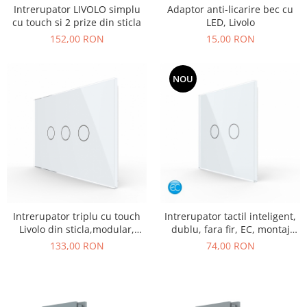
Adaptor anti-licarire bec cu
Intrerupator LIVOLO simplu
LED, Livolo
cu touch si 2 prize din sticla
15,00 RON
152,00 RON
NOU
Intrerupator triplu cu touch
Intrerupator tactil inteligent,
Livolo din sticla,modular,
dublu, fara fir, EC, montaj
standard Italian
aplicat, cu panou din sticla
133,00 RON
74,00 RON