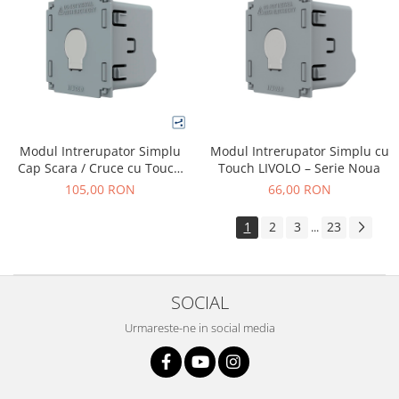
Modul Intrerupator Simplu
Modul Intrerupator Simplu cu
Cap Scara / Cruce cu Touch
Touch LIVOLO – Serie Noua
LIVOLO – Serie Noua
105,00 RON
66,00 RON
1
2
3
23
...
SOCIAL
Urmareste-ne in social media