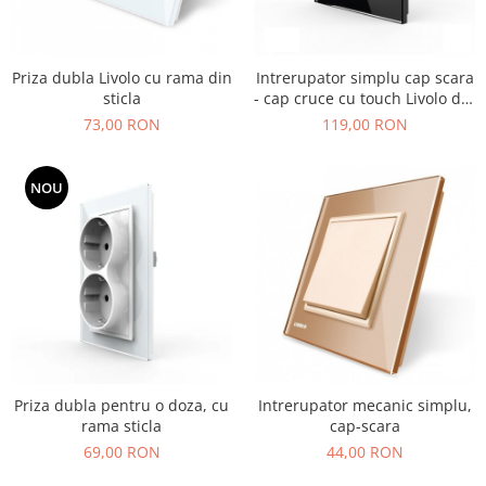
Priza dubla Livolo cu rama din
Intrerupator simplu cap scara
sticla
- cap cruce cu touch Livolo din
sticla - Generatia Noua
73,00 RON
119,00 RON
NOU
Priza dubla pentru o doza, cu
Intrerupator mecanic simplu,
rama sticla
cap-scara
69,00 RON
44,00 RON