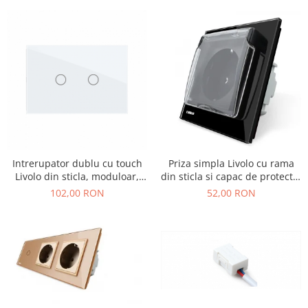
Intrerupator dublu cu touch
Priza simpla Livolo cu rama
Livolo din sticla, moduloar,
din sticla si capac de protectie
standard Italian
rezistent la apa
102,00 RON
52,00 RON