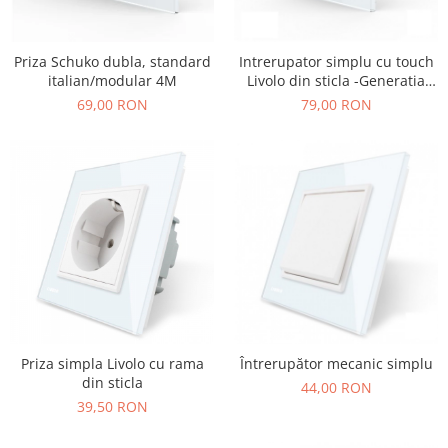
KIA
KIA
Priza Schuko dubla, standard
Intrerupator simplu cu touch
italian/modular 4M
Livolo din sticla -Generatia
MERCEDES
Noua
69,00 RON
79,00 RON
NISSAN
NISSAN
OPEL / VAUXHALL
PEUGEOT
PORCHE
RENAULT
SEAT
SEAT
SKODA
Priza simpla Livolo cu rama
Întrerupător mecanic simplu
din sticla
44,00 RON
TOYOTA
39,50 RON
VW/SEAT/SKODA