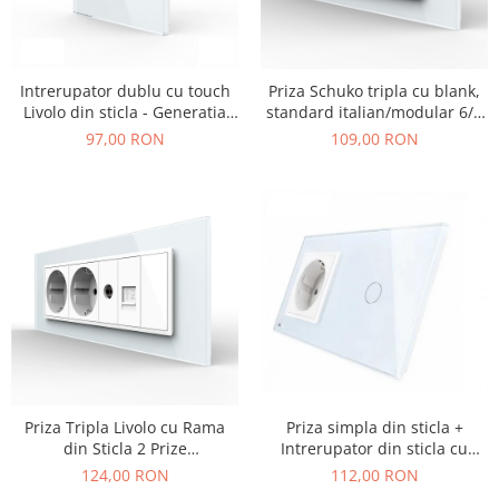
Intrerupator dublu cu touch
Priza Schuko tripla cu blank,
Livolo din sticla - Generatia
standard italian/modular 6/7
Noua
module
97,00 RON
109,00 RON
Priza Tripla Livolo cu Rama
Priza simpla din sticla +
din Sticla 2 Prize
Intrerupator din sticla cu
Schuko+TV/internet, standard
touch simplu Livolo
124,00 RON
112,00 RON
Italian