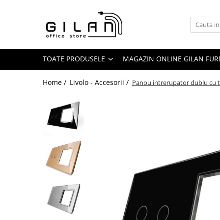
Toate Produsele
Livolo - Intrerupatoare
TOATE PRODUSELE
MAGAZIN ONLINE GILAN FUR
Intrerupatoare
ZigBee
Home /
Livolo - Accesorii /
Panou intrerupator dublu cu to
Serie Noua
Generatia Noua
Standard Italian/ Modular
Intrerupatoare Mecanice
LIVOLO
Livolo - Prize
Livolo - Accesorii
Navigatii Multimedia Auto
Navigatii DEDICATE