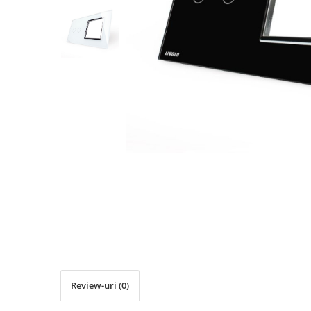
Navigatii UNIVERSALE
2 DIN
ALFA ROMEO
AUDI
BMW
Chevrolet
CITROEN
DACIA/RENAULT
FIAT
FORD
JEEP/CHRYSLER/DODGE
KIA
KIA
Review-uri
(0)
MERCEDES
NISSAN