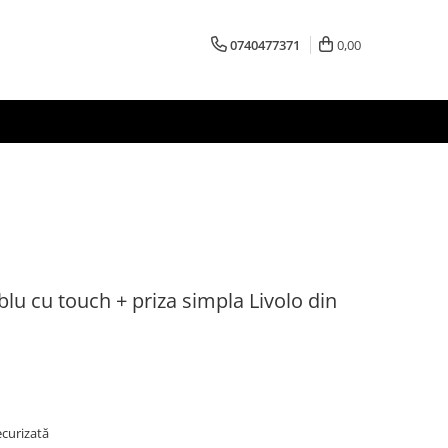
0740477371
0,00
lu cu touch + priza simpla Livolo din
ecurizată