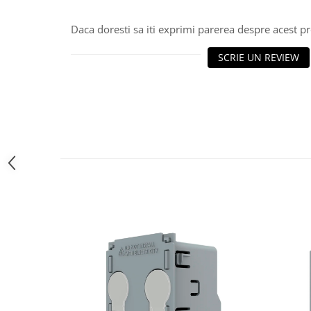
NISSAN
Daca doresti sa iti exprimi parerea despre acest 
OPEL / VAUXHALL
SCRIE UN REVIEW
PEUGEOT
PORCHE
RENAULT
SEAT
SEAT
SKODA
TOYOTA
VW/SEAT/SKODA