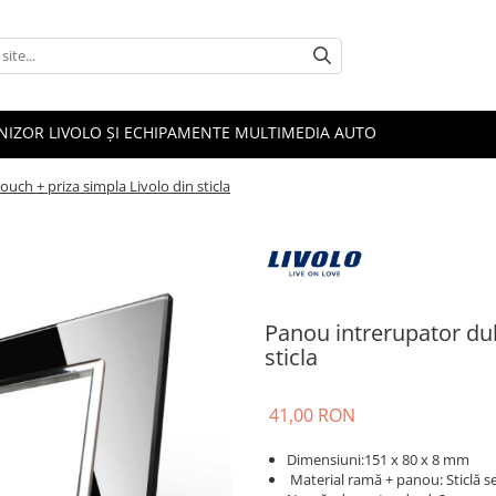
NIZOR LIVOLO ȘI ECHIPAMENTE MULTIMEDIA AUTO
uch + priza simpla Livolo din sticla
Panou intrerupator dub
sticla
41,00 RON
Dimensiuni:
151 x 80 x 8
mm
Material ramă + panou:
Sticlă s