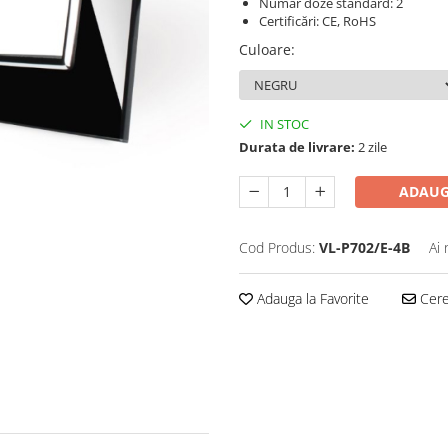
Număr doze standard:
2
Certificări:
CE, RoHS
Culoare
:
IN STOC
Durata de livrare:
2 zile
ADAUG
Cod Produs:
VL-P702/E-4B
Ai 
Adauga la Favorite
Cere 