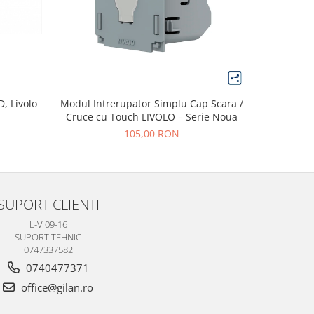
D, Livolo
Modul Intrerupator Simplu Cap Scara /
Modul In
Cruce cu Touch LIVOLO – Serie Noua
105,00 RON
SUPORT CLIENTI
L-V 09-16
SUPORT TEHNIC
0747337582
0740477371
office@gilan.ro