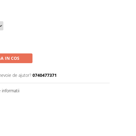
A IN COS
nevoie de ajutor?
0740477371
informatii