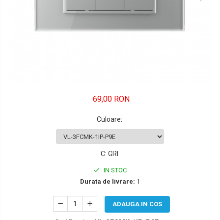
FORD
JEEP/CHRYSLER/DODGE
KIA
KIA
MERCEDES
69,00 RON
NISSAN
Culoare
:
NISSAN
OPEL / VAUXHALL
C
:
GRI
PEUGEOT
IN STOC
PORCHE
Durata de livrare:
1
RENAULT
ADAUGA IN COS
SEAT