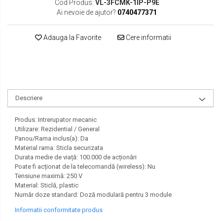
Cod Produs:
VL-3FCMK-1IP-P9E
SEAT
Ai nevoie de ajutor?
0740477371
SKODA
Adauga la Favorite
Cere informatii
TOYOTA
VW/SEAT/SKODA
Descriere
Produs: Intrerupator mecanic
Utilizare: Rezidential / General
Panou/Rama inclus(a): Da
Material rama: Sticla securizata
Durata medie de viață: 100.000 de acționări
Poate fi acționat de la telecomandă (wireless): Nu
Tensiune maximă: 250 V
Material: Sticlă, plastic
Număr doze standard: Doză modulară pentru 3 module
Informatii conformitate produs