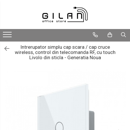
Livolo - Intrerupatoare
Navigatii Multimedia Auto
Intrerupatoare
Navigatii DEDICATE
ZigBee
Navigatii UNIVERSALE
Intrerupator simplu cap scara / cap cruce
wireless, control din telecomanda RF, cu touch
Serie Noua
2 DIN
Livolo din sticla - Generatia Noua
Generatia Noua
ALFA ROMEO
Standard Italian/ Modular
AUDI
Intrerupatoare Mecanice
BMW
LIVOLO
Chevrolet
CITROEN
DACIA/RENAULT
FIAT