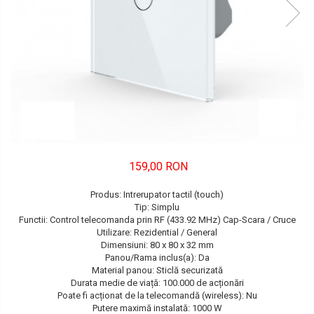
FORD
JEEP/CHRYSLER/DODGE
KIA
KIA
MERCEDES
NISSAN
159,00 RON
NISSAN
Produs: Intrerupator tactil (touch)
OPEL / VAUXHALL
Tip: Simplu
Functii: Control telecomanda prin RF (433.92 MHz) Cap-Scara / Cruce
PEUGEOT
Utilizare: Rezidential / General
Dimensiuni: 80 x 80 x 32 mm
PORCHE
Panou/Rama inclus(a): Da
Material panou: Sticlă securizată
RENAULT
Durata medie de viață: 100.000 de acționări
Poate fi acționat de la telecomandă (wireless): Nu
SEAT
Putere maximă instalată: 1000 W