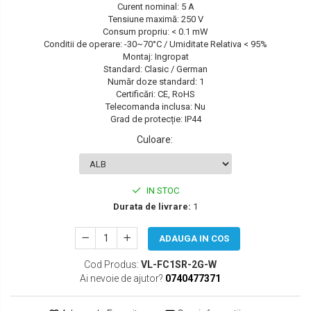
Curent nominal: 5 A
SEAT
Tensiune maximă: 250 V
Consum propriu: < 0.1 mW
SKODA
Conditii de operare: -30~70°C / Umiditate Relativa < 95%
Montaj: Ingropat
TOYOTA
Standard: Clasic / German
Număr doze standard: 1
VW/SEAT/SKODA
Certificări: CE, RoHS
Telecomanda inclusa: Nu
Grad de protecție: IP44
Culoare
:
IN STOC
Durata de livrare:
1
ADAUGA IN COS
Cod Produs:
VL-FC1SR-2G-W
Ai nevoie de ajutor?
0740477371