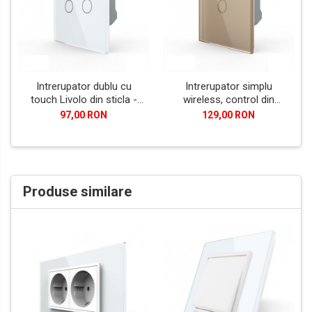
Intrerupator dublu cu
Intrerupator simplu
touch Livolo din sticla -
wireless, control din
Generatia Noua
telecomanda RF, cu touch
97,00 RON
129,00 RON
Livolo din sticla - Generatia
Noua
Produse similare