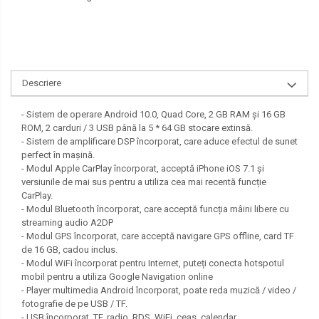
SEAT
SKODA
TOYOTA
Descriere
VW/SEAT/SKODA
- Sistem de operare Android 10.0, Quad Core, 2 GB RAM și 16 GB
ROM, 2 carduri / 3 USB până la 5 * 64 GB stocare extinsă.
- Sistem de amplificare DSP încorporat, care aduce efectul de sunet
perfect în mașină.
- Modul Apple CarPlay încorporat, acceptă iPhone iOS 7.1 și
versiunile de mai sus pentru a utiliza cea mai recentă funcție
CarPlay.
- Modul Bluetooth încorporat, care acceptă funcția mâini libere cu
streaming audio A2DP
- Modul GPS încorporat, care acceptă navigare GPS offline, card TF
de 16 GB, cadou inclus.
- Modul WiFi încorporat pentru Internet, puteți conecta hotspotul
mobil pentru a utiliza Google Navigation online
- Player multimedia Android încorporat, poate reda muzică / video /
fotografie de pe USB / TF.
- USB încorporat, TF, radio, RDS, WiFi, ceas, calendar.