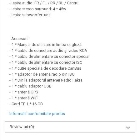
- Ieșire audio: FR / FL / RR / RL / Centru
- Ieșire stereo surround: 4 * 45w
- Ieșire subwoofer: una
Accesorii
- 1 * Manual de utilizare în limba engleză
- 1 * cablu de conectare audio și video RCA
- 1 * cablu de alimentare cu conector special
- 1 * cablu de alimentare cu conector ISO
- 1 * cutie specială de decodare CanBus
- 1 * adaptor de antenă radio din ISO
- 1 * Din la adaptorul antenei Radio Fakra
- 1 * cablu adaptor USB
- 1 * antenă GPS
- 1 * antenă WiFi
- Card TF 1 * 16 GB
Informatii conformitate produs
Review-uri
(0)