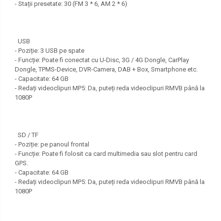
- Stații presetate: 30 (FM 3 * 6, AM 2 * 6)
USB
- Poziție: 3 USB pe spate
- Funcție: Poate fi conectat cu U-Disc, 3G / 4G Dongle, CarPlay
Dongle, TPMS-Device, DVR-Camera, DAB + Box, Smartphone etc.
- Capacitate: 64 GB
- Redați videoclipuri MP5: Da, puteți reda videoclipuri RMVB până la
1080P
SD / TF
- Poziție: pe panoul frontal
- Funcție: Poate fi folosit ca card multimedia sau slot pentru card
GPS.
- Capacitate: 64 GB
- Redați videoclipuri MP5: Da, puteți reda videoclipuri RMVB până la
1080P