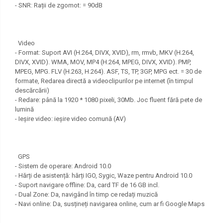
- SNR: Rații de zgomot: = 90dB
Video
- Format: Suport AVI (H.264, DIVX, XVID), rm, rmvb, MKV (H.264,
DIVX, XVID). WMA, MOV, MP4 (H.264, MPEG, DIVX, XVID). PMP,
MPEG, MPG. FLV (H.263, H.264). ASF, TS, TP, 3GP, MPG ect. = 30 de
formate, Redarea directă a videoclipurilor pe internet (în timpul
descărcării)
- Redare: până la 1920 * 1080 pixeli, 30Mb. Joc fluent fără pete de
lumină
- Ieșire video: ieșire video comună (AV)
GPS
- Sistem de operare: Android 10.0
- Hărți de asistență: hărți IGO, Sygic, Waze pentru Android 10.0
- Suport navigare offline: Da, card TF de 16 GB incl.
- Dual Zone: Da, navigând în timp ce redați muzică
- Navi online: Da, susțineți navigarea online, cum ar fi Google Maps