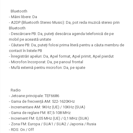
Bluetooth
- Mâini libere: Da
- A2DP (Bluetooth Stereo Music): Da, pot reda muzică stereo prin
Bluetooth
- Descărcare PB: Da, puteți descărca agenda telefonică de pe
mobil pe această unitate
- Căutare PB: Da, puteți folosi prima literă pentru a căuta membru de
contact în listele PB
- Înregistrări apeluri: Da, Apel format, Apel primit, Apel pierdut
- Microfon încorporat: Da, pe panoul frontal
- Mufă externă pentru microfon: Da, pe spate
Radio
- Jetoane principale: TEF6686
- Gama de frecvență AM: 522-1620KHz
- Incrementare AM: 9KHz (UE) / 10KHz (SUA)
- Gama de reglare FM: 87,5-108 MHz
- Increment FM: 0,05 MHz (UE) / 0,1 MHz (SUA)
- Zona FM: Europa / SUA1 / SUA2 / Japonia / Rusia
- RDS: On / Off