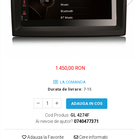
FORD
JEEP/CHRYSLER/DODGE
KIA
KIA
MERCEDES
NISSAN
1.450,00 RON
NISSAN
LA COMANDA
OPEL / VAUXHALL
Durata de livrare:
7-15
PEUGEOT
ADAUGA IN COS
PORCHE
Cod Produs:
GL 4274F
Ai nevoie de ajutor?
0740477371
RENAULT
SEAT
Adauga la Favorite
Cere informatii