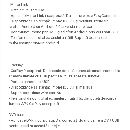
Mirror Link
- Gata de utilizare: Da
- Aplicație Mirror Link încorporată: Da, numele este EasyConnection
- Dispozitiv de asistență: iPhone iOS 7.1 și versiuni ulterioare,
telefon Android cu Android 5.0 și versiuni ulterioare
- Conexiune: iPhone prin WiFi și telefon Android prin WiFi sau USB
- Telefon de control al ecranului unității: Suportă doar cele mai
multe smartphone-uri Android
CarPlay
- CarPlay încorporat: Da, trebuie doar să conectați smartphone-ul la
această unitate cu USB pentru a utiliza această funcție
- Port de conexiune: USB
- Dispozitiv de asistență: iPhone iOS 7.1 și mai sus
- Suport conexiune wireless: Nu
- Telefonul de control al ecranului unității: Nu, dar puteți descărca
funcția APK CarPlay acceptată
DVR auto
- Aplicație DVR încorporată: Da, conectați doar o cameră DVR USB
pentru a utiliza această funcție