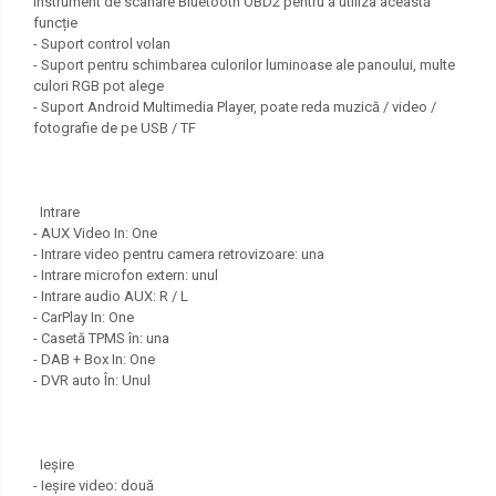
instrument de scanare Bluetooth OBD2 pentru a utiliza această
funcție
- Suport control volan
- Suport pentru schimbarea culorilor luminoase ale panoului, multe
culori RGB pot alege
- Suport Android Multimedia Player, poate reda muzică / video /
fotografie de pe USB / TF
Intrare
- AUX Video In: One
- Intrare video pentru camera retrovizoare: una
- Intrare microfon extern: unul
- Intrare audio AUX: R / L
- CarPlay In: One
- Casetă TPMS în: una
- DAB + Box In: One
- DVR auto În: Unul
Ieșire
- Ieșire video: două