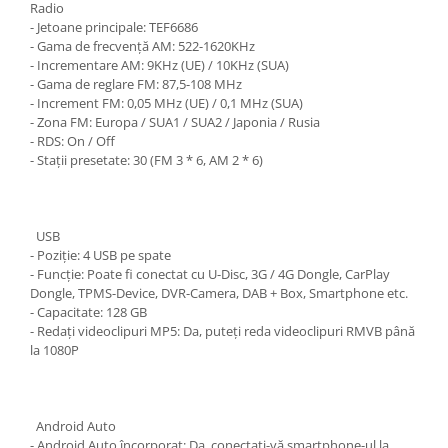
Radio
- Jetoane principale: TEF6686
- Gama de frecvență AM: 522-1620KHz
- Incrementare AM: 9KHz (UE) / 10KHz (SUA)
- Gama de reglare FM: 87,5-108 MHz
- Increment FM: 0,05 MHz (UE) / 0,1 MHz (SUA)
- Zona FM: Europa / SUA1 / SUA2 / Japonia / Rusia
- RDS: On / Off
- Stații presetate: 30 (FM 3 * 6, AM 2 * 6)
USB
- Poziție: 4 USB pe spate
- Funcție: Poate fi conectat cu U-Disc, 3G / 4G Dongle, CarPlay
Dongle, TPMS-Device, DVR-Camera, DAB + Box, Smartphone etc.
- Capacitate: 128 GB
- Redați videoclipuri MP5: Da, puteți reda videoclipuri RMVB până
la 1080P
Android Auto
- Android Auto încorporat: Da, conectați-vă smartphone-ul la