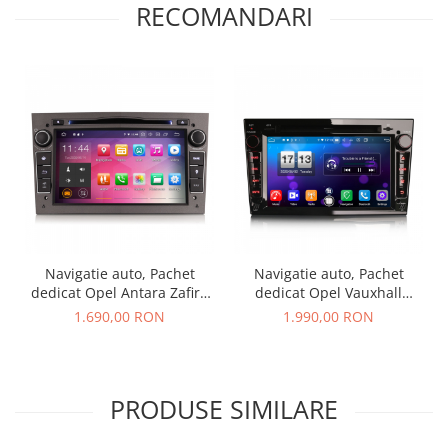
RECOMANDARI
Navigatie auto, Pachet
Navigatie auto, Pachet
dedicat Opel Antara Zafira
dedicat Opel Vauxhall
Combo, 7 Inch, Android
Vivaro Astra Corsa Zafira ,8
1.690,00 RON
1.990,00 RON
10.0
Core, 7 inch, Android 10.0
PRODUSE SIMILARE