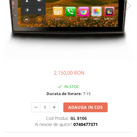
KIA
KIA
MERCEDES
NISSAN
NISSAN
OPEL / VAUXHALL
PEUGEOT
2.150,00 RON
PORCHE
RENAULT
IN STOC
SEAT
Durata de livrare:
7-15
SEAT
ADAUGA IN COS
SKODA
Cod Produs:
GL 8106
TOYOTA
Ai nevoie de ajutor?
0740477371
VW/SEAT/SKODA