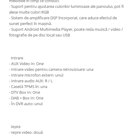
melodiile în timp ce conduci.
- Suport pentru ajustarea culorilor luminoase ale panoului, pot fi
alese multe culori RGB
- Sistem de amplificare DSP încorporat, care aduce efectul de
sunet perfect în mașină.
- Suport Android Multimedia Player, poate reda muzică / video /
fotografie de pe disc local sau USB
Intrare
- AUX Video In: One
- Intrare video pentru camera retrovizoare: una
- Intrare microfon extern: unul
- Intrare audio AUX: R / L
- Casetă TPMS în: una
- DTV Box In: One
- DAB + Box In: One
- În DVR auto: unul
Ieșire
- Ieșire video: două