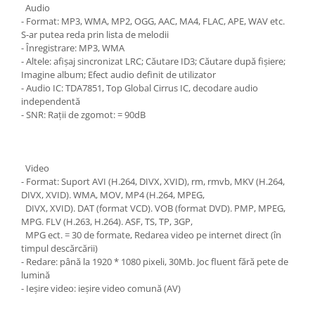
Audio
- Format: MP3, WMA, MP2, OGG, AAC, MA4, FLAC, APE, WAV etc.
S-ar putea reda prin lista de melodii
- Înregistrare: MP3, WMA
- Altele: afișaj sincronizat LRC; Căutare ID3; Căutare după fișiere;
Imagine album; Efect audio definit de utilizator
- Audio IC: TDA7851, Top Global Cirrus IC, decodare audio
independentă
- SNR: Rații de zgomot: = 90dB
Video
- Format: Suport AVI (H.264, DIVX, XVID), rm, rmvb, MKV (H.264,
DIVX, XVID). WMA, MOV, MP4 (H.264, MPEG,
DIVX, XVID). DAT (format VCD). VOB (format DVD). PMP, MPEG,
MPG. FLV (H.263, H.264). ASF, TS, TP, 3GP,
MPG ect. = 30 de formate, Redarea video pe internet direct (în
timpul descărcării)
- Redare: până la 1920 * 1080 pixeli, 30Mb. Joc fluent fără pete de
lumină
- Ieșire video: ieșire video comună (AV)