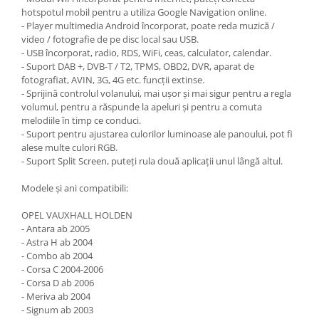
hotspotul mobil pentru a utiliza Google Navigation online.
- Player multimedia Android încorporat, poate reda muzică /
video / fotografie de pe disc local sau USB.
- USB încorporat, radio, RDS, WiFi, ceas, calculator, calendar.
- Suport DAB +, DVB-T / T2, TPMS, OBD2, DVR, aparat de
fotografiat, AVIN, 3G, 4G etc. funcții extinse.
- Sprijină controlul volanului, mai ușor și mai sigur pentru a regla
volumul, pentru a răspunde la apeluri și pentru a comuta
melodiile în timp ce conduci.
- Suport pentru ajustarea culorilor luminoase ale panoului, pot fi
alese multe culori RGB.
- Suport Split Screen, puteți rula două aplicații unul lângă altul.
Modele și ani compatibili:
OPEL VAUXHALL HOLDEN
- Antara ab 2005
- Astra H ab 2004
- Combo ab 2004
- Corsa C 2004-2006
- Corsa D ab 2006
- Meriva ab 2004
- Signum ab 2003