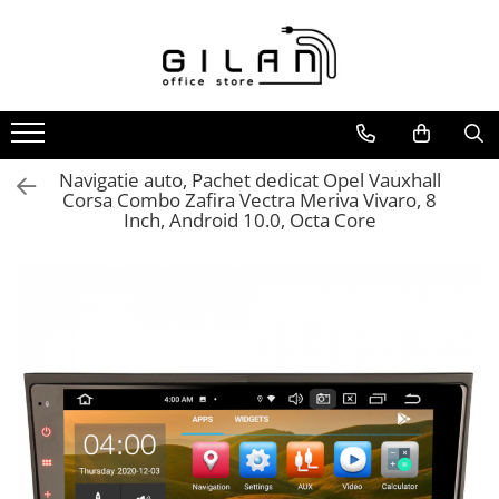
Livolo - Intrerupatoare
Navigatii Multimedia Auto
Intrerupatoare
Navigatii DEDICATE
ZigBee
Navigatii UNIVERSALE
Serie Noua
2 DIN
Navigatie auto, Pachet dedicat Opel Vauxhall
Corsa Combo Zafira Vectra Meriva Vivaro, 8
Generatia Noua
ALFA ROMEO
Inch, Android 10.0, Octa Core
Standard Italian/ Modular
AUDI
Intrerupatoare Mecanice
BMW
LIVOLO
Chevrolet
CITROEN
DACIA/RENAULT
FIAT
FORD
JEEP/CHRYSLER/DODGE