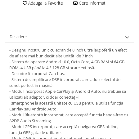
Adauga la Favorite
Cere informatii
Descriere
- Designul nostru unic cu ecran de 8 inch ultra larg oferă un efect
de afișare mai bun decât alte unități de 7 inch
- Sistem de operare Android 10.0, Octa Core, 4 GB RAM și 64 GB
ROM, 4 USB până la 4 * 128 GB stocare extinsă.
- Decodor încorporat Can-bus.
- Sistem de amplificare DSP încorporat, care aduce efectul de
sunet perfect în mașină.
- Modul încorporat Apple CarPlay și Android Auto. nu trebuie să
utilizați alt adaptor, ci doar conectați-l
smartphone la această unitate cu USB pentru a utiliza funcția
CarPlay sau Android Auto.
- Modul Bluetooth încorporat, care acceptă funcția hands-free cu
A2DP Audio Streaming.
- Modul GPS încorporat, care acceptă navigarea GPS offline,
funcția GPS gata de utilizare.
- Modul WiFi încorporat pentru Internet, puteți conecta