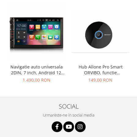
Hub Allone Pro Smart
Navigatie auto universala
ORVIBO, functie
2DIN, 7 inch, Android 12,
telecomanda universala,
Octa Core
149,00 RON
1.490,00 RON
IR/RF, Wi-F
SOCIAL
Urmareste-ne in social media