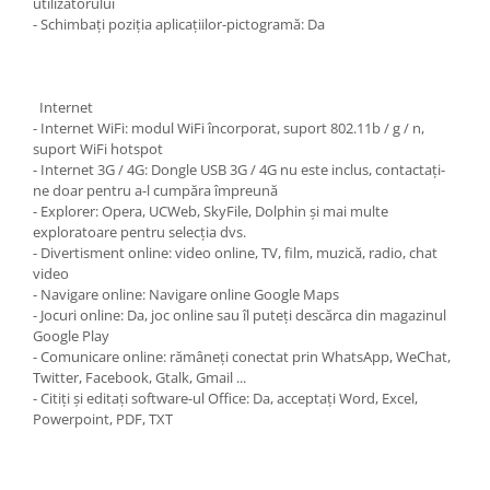
utilizatorului
- Schimbați poziția aplicațiilor-pictogramă: Da
Internet
- Internet WiFi: modul WiFi încorporat, suport 802.11b / g / n,
suport WiFi hotspot
- Internet 3G / 4G: Dongle USB 3G / 4G nu este inclus, contactați-
ne doar pentru a-l cumpăra împreună
- Explorer: Opera, UCWeb, SkyFile, Dolphin și mai multe
exploratoare pentru selecția dvs.
- Divertisment online: video online, TV, film, muzică, radio, chat
video
- Navigare online: Navigare online Google Maps
- Jocuri online: Da, joc online sau îl puteți descărca din magazinul
Google Play
- Comunicare online: rămâneți conectat prin WhatsApp, WeChat,
Twitter, Facebook, Gtalk, Gmail ...
- Citiți și editați software-ul Office: Da, acceptați Word, Excel,
Powerpoint, PDF, TXT