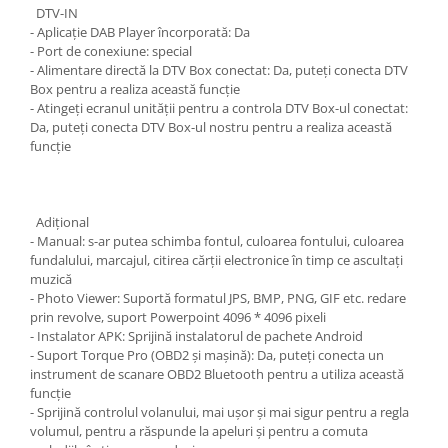
DTV-IN
- Aplicație DAB Player încorporată: Da
- Port de conexiune: special
- Alimentare directă la DTV Box conectat: Da, puteți conecta DTV
Box pentru a realiza această funcție
- Atingeți ecranul unității pentru a controla DTV Box-ul conectat:
Da, puteți conecta DTV Box-ul nostru pentru a realiza această
funcție
Adiţional
- Manual: s-ar putea schimba fontul, culoarea fontului, culoarea
fundalului, marcajul, citirea cărții electronice în timp ce ascultați
muzică
- Photo Viewer: Suportă formatul JPS, BMP, PNG, GIF etc. redare
prin revolve, suport Powerpoint 4096 * 4096 pixeli
- Instalator APK: Sprijină instalatorul de pachete Android
- Suport Torque Pro (OBD2 și mașină): Da, puteți conecta un
instrument de scanare OBD2 Bluetooth pentru a utiliza această
funcție
- Sprijină controlul volanului, mai ușor și mai sigur pentru a regla
volumul, pentru a răspunde la apeluri și pentru a comuta