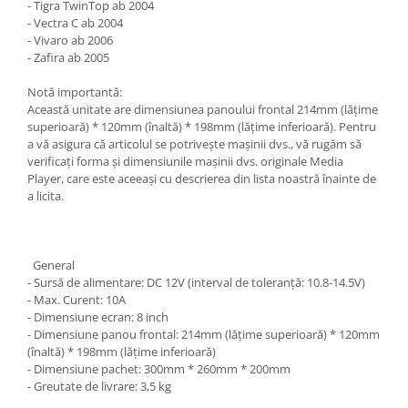
- Tigra TwinTop ab 2004
- Vectra C ab 2004
- Vivaro ab 2006
- Zafira ab 2005
Notă importantă:
Această unitate are dimensiunea panoului frontal 214mm (lățime
superioară) * 120mm (înaltă) * 198mm (lățime inferioară). Pentru
a vă asigura că articolul se potrivește mașinii dvs., vă rugăm să
verificați forma și dimensiunile mașinii dvs. originale Media
Player, care este aceeași cu descrierea din lista noastră înainte de
a licita.
General
- Sursă de alimentare: DC 12V (interval de toleranță: 10.8-14.5V)
- Max. Curent: 10A
- Dimensiune ecran: 8 inch
- Dimensiune panou frontal: 214mm (lățime superioară) * 120mm
(înaltă) * 198mm (lățime inferioară)
- Dimensiune pachet: 300mm * 260mm * 200mm
- Greutate de livrare: 3,5 kg