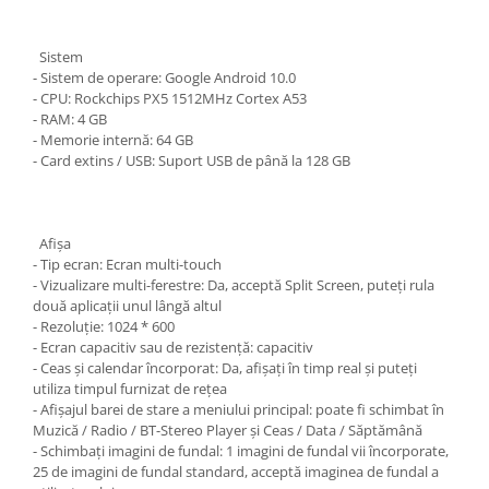
Sistem
- Sistem de operare: Google Android 10.0
- CPU: Rockchips PX5 1512MHz Cortex A53
- RAM: 4 GB
- Memorie internă: 64 GB
- Card extins / USB: Suport USB de până la 128 GB
Afişa
- Tip ecran: Ecran multi-touch
- Vizualizare multi-ferestre: Da, acceptă Split Screen, puteți rula
două aplicații unul lângă altul
- Rezoluție: 1024 * 600
- Ecran capacitiv sau de rezistență: capacitiv
- Ceas și calendar încorporat: Da, afișați în timp real și puteți
utiliza timpul furnizat de rețea
- Afișajul barei de stare a meniului principal: poate fi schimbat în
Muzică / Radio / BT-Stereo Player și Ceas / Data / Săptămână
- Schimbați imagini de fundal: 1 imagini de fundal vii încorporate,
25 de imagini de fundal standard, acceptă imaginea de fundal a