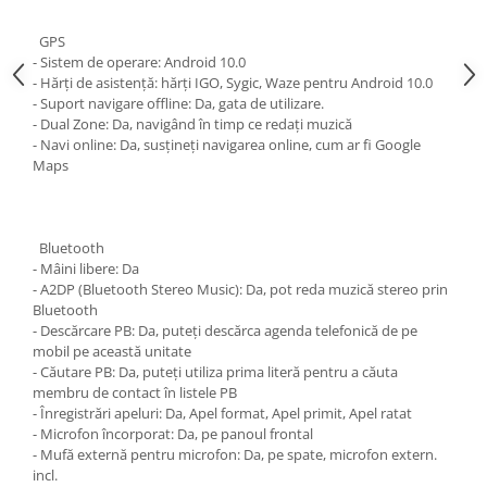
GPS
- Sistem de operare: Android 10.0
- Hărți de asistență: hărți IGO, Sygic, Waze pentru Android 10.0
- Suport navigare offline: Da, gata de utilizare.
- Dual Zone: Da, navigând în timp ce redați muzică
- Navi online: Da, susțineți navigarea online, cum ar fi Google
Maps
Bluetooth
- Mâini libere: Da
- A2DP (Bluetooth Stereo Music): Da, pot reda muzică stereo prin
Bluetooth
- Descărcare PB: Da, puteți descărca agenda telefonică de pe
mobil pe această unitate
- Căutare PB: Da, puteți utiliza prima literă pentru a căuta
membru de contact în listele PB
- Înregistrări apeluri: Da, Apel format, Apel primit, Apel ratat
- Microfon încorporat: Da, pe panoul frontal
- Mufă externă pentru microfon: Da, pe spate, microfon extern.
incl.