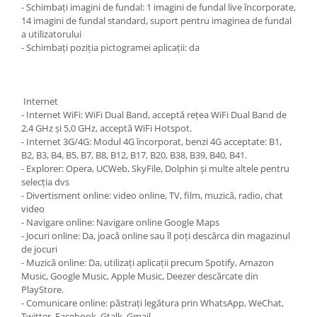
- Schimbați imagini de fundal: 1 imagini de fundal live încorporate,
14 imagini de fundal standard, suport pentru imaginea de fundal
a utilizatorului
- Schimbați poziția pictogramei aplicații: da
Internet
- Internet WiFi: WiFi Dual Band, acceptă rețea WiFi Dual Band de
2,4 GHz și 5,0 GHz, acceptă WiFi Hotspot.
- Internet 3G/4G: Modul 4G încorporat, benzi 4G acceptate: B1,
B2, B3, B4, B5, B7, B8, B12, B17, B20, B38, B39, B40, B41.
- Explorer: Opera, UCWeb, SkyFile, Dolphin și multe altele pentru
selecția dvs
- Divertisment online: video online, TV, film, muzică, radio, chat
video
- Navigare online: Navigare online Google Maps
- Jocuri online: Da, joacă online sau îl poți descărca din magazinul
de jocuri
- Muzică online: Da, utilizați aplicații precum Spotify, Amazon
Music, Google Music, Apple Music, Deezer descărcate din
PlayStore.
- Comunicare online: păstrați legătura prin WhatsApp, WeChat,
Twitter, Facebook, Gtalk, Gmail...