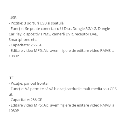
USB
- Poziție: 3 porturi USB și spatulă
- Funcție: Se poate conecta cu U-Disc, Dongle 3G/4G, Dongle
CarPlay, dispozitiv TPMS, cameră DVR, receptor DAB,
Smartphone etc.
- Capacitate: 256 GB
- Editare video MP5: Aici avem fișiere de editare video RMVB la
1080P
TF
- Poziție: panoul frontal
- Funcție: Vă permite să vă blocați cardurile multimedia sau GPS-
ul.
- Capacitate: 256 GB
- Editare video MP5: Aici avem fișiere de editare video RMVB la
1080P