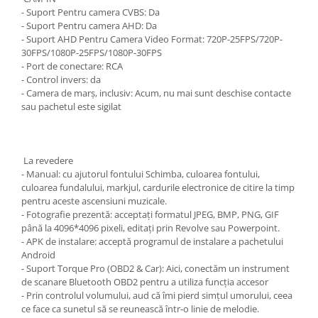
- Suport Pentru camera CVBS: Da
- Suport Pentru camera AHD: Da
- Suport AHD Pentru Camera Video Format: 720P-25FPS/720P-
30FPS/1080P-25FPS/1080P-30FPS
- Port de conectare: RCA
- Control invers: da
- Camera de marș, inclusiv: Acum, nu mai sunt deschise contacte
sau pachetul este sigilat
La revedere
- Manual: cu ajutorul fontului Schimba, culoarea fontului,
culoarea fundalului, markjul, cardurile electronice de citire la timp
pentru aceste ascensiuni muzicale.
- Fotografie prezentă: acceptați formatul JPEG, BMP, PNG, GIF
până la 4096*4096 pixeli, editați prin Revolve sau Powerpoint.
- APK de instalare: acceptă programul de instalare a pachetului
Android
- Suport Torque Pro (OBD2 & Car): Aici, conectăm un instrument
de scanare Bluetooth OBD2 pentru a utiliza funcția accesor
- Prin controlul volumului, aud că îmi pierd simțul umorului, ceea
ce face ca sunetul să se reunească într-o linie de melodie.