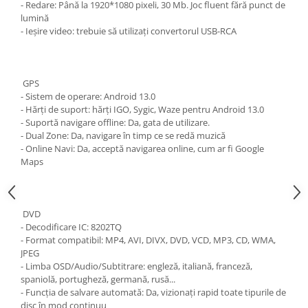
- Redare: Până la 1920*1080 pixeli, 30 Mb. Joc fluent fără punct de
lumină
- Ieșire video: trebuie să utilizați convertorul USB-RCA
GPS
- Sistem de operare: Android 13.0
- Hărți de suport: hărți IGO, Sygic, Waze pentru Android 13.0
- Suportă navigare offline: Da, gata de utilizare.
- Dual Zone: Da, navigare în timp ce se redă muzică
- Online Navi: Da, acceptă navigarea online, cum ar fi Google
Maps
DVD
- Decodificare IC: 8202TQ
- Format compatibil: MP4, AVI, DIVX, DVD, VCD, MP3, CD, WMA,
JPEG
- Limba OSD/Audio/Subtitrare: engleză, italiană, franceză,
spaniolă, portugheză, germană, rusă...
- Funcția de salvare automată: Da, vizionați rapid toate tipurile de
disc în mod continuu