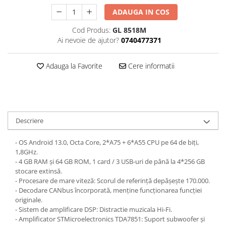
ADAUGA IN COS
Cod Produs:
GL 8518M
Ai nevoie de ajutor?
0740477371
Adauga la Favorite
Cere informatii
Descriere
- OS Android 13.0, Octa Core, 2*A75 + 6*A55 CPU pe 64 de biți,
1,8GHz.
- 4 GB RAM și 64 GB ROM, 1 card / 3 USB-uri de până la 4*256 GB
stocare extinsă.
- Procesare de mare viteză: Scorul de referință depășește 170.000.
- Decodare CANbus încorporată, menține funcționarea funcției
originale.
- Sistem de amplificare DSP: Distractie muzicala Hi-Fi.
- Amplificator STMicroelectronics TDA7851: Suport subwoofer și