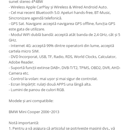
sunet stereo 4*48W
- Wireless Apple CarPlay și Wireless & Wired Android Auto.
- Cel mai recent Bluetooth 5.0: Apeluri hands-free, BT-Music,
Sincronizare agendă telefonică.
- GPS Sat. Navigare: acceptă navigarea GPS offline, funcția GPS
este gata de utilizare.
- Modul WiFi dublă bandă: acceptă atât banda de 2,4 GHz, cât și 5
GHz.
- Internet 4G: acceptă 99% dintre operatorii din lume, acceptă
cartela micro SIM.
- DVD încorporat, USB, TF, Radio, RDS, World Clocks, Calculator,
Adobe Reader.
- Suportă funcții extinse DAB+, DVB-T/T2, TPMS, OBD2, DVR, AHD-
Camera etc.
- Control la volan: mai ușor și mai sigur de controlat.
- Ecran împărțit: rulați două APPS una lângă alta.
- Lumini de panou de culori RGB.
Modele și ani compatibile:
BMW Mini Cooper 2006~2013
Notă importantă:
1. Pentru a vă asigura că articolul se potrivește mașinii dvs., vă