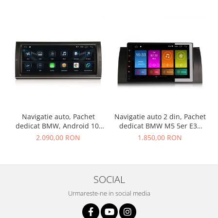
Navigatie auto, Pachet
Navigatie auto 2 din, Pachet
dedicat BMW, Android 10,
dedicat BMW M5 5er E39
GPS, WIFI,DAB+, 2GB RAM,
E53 X5, Android 10 ,
2.090,00 RON
1.850,00 RON
16GB memorie interna
WIFI+GPS, 9 inch,,
DAB+,Quad core CPU, 2GB
Ram,16GB memorie interna
SOCIAL
Urmareste-ne in social media