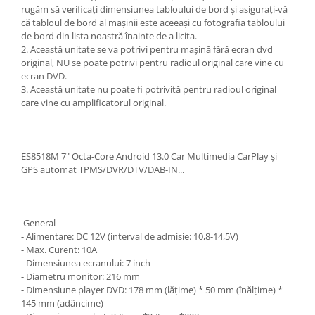
rugăm să verificați dimensiunea tabloului de bord și asigurați-vă
că tabloul de bord al mașinii este aceeași cu fotografia tabloului
de bord din lista noastră înainte de a licita.
2. Această unitate se va potrivi pentru mașină fără ecran dvd
original, NU se poate potrivi pentru radioul original care vine cu
ecran DVD.
3. Această unitate nu poate fi potrivită pentru radioul original
care vine cu amplificatorul original.
ES8518M 7" Octa-Core Android 13.0 Car Multimedia CarPlay și
GPS automat TPMS/DVR/DTV/DAB-IN...
General
- Alimentare: DC 12V (interval de admisie: 10,8-14,5V)
- Max. Curent: 10A
- Dimensiunea ecranului: 7 inch
- Diametru monitor: 216 mm
- Dimensiune player DVD: 178 mm (lățime) * 50 mm (înălțime) *
145 mm (adâncime)