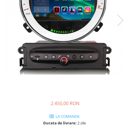
KIA
KIA
MERCEDES
NISSAN
NISSAN
OPEL / VAUXHALL
PEUGEOT
PORCHE
RENAULT
SEAT
SEAT
2.450,00 RON
SKODA
TOYOTA
LA COMANDA
VW/SEAT/SKODA
Durata de livrare:
2 zile