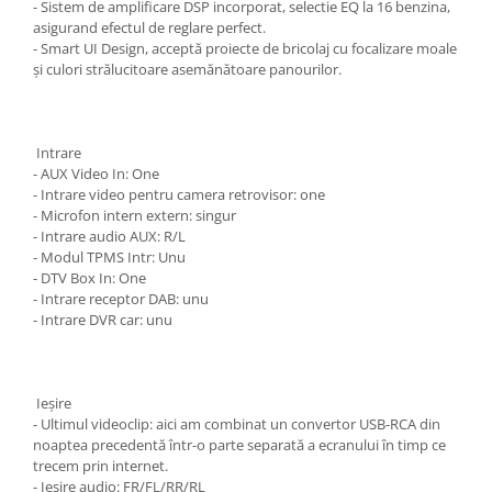
- Sistem de amplificare DSP incorporat, selectie EQ la 16 benzina,
asigurand efectul de reglare perfect.
- Smart UI Design, acceptă proiecte de bricolaj cu focalizare moale
și culori strălucitoare asemănătoare panourilor.
Intrare
- AUX Video In: One
- Intrare video pentru camera retrovisor: one
- Microfon intern extern: singur
- Intrare audio AUX: R/L
- Modul TPMS Intr: Unu
- DTV Box In: One
- Intrare receptor DAB: unu
- Intrare DVR car: unu
Ieșire
- Ultimul videoclip: aici am combinat un convertor USB-RCA din
noaptea precedentă într-o parte separată a ecranului în timp ce
trecem prin internet.
- Ieșire audio: FR/FL/RR/RL