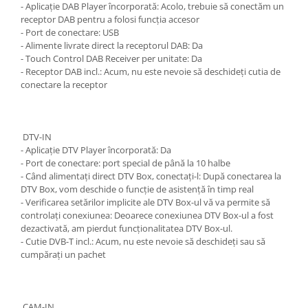
- Aplicație DAB Player încorporată: Acolo, trebuie să conectăm un
receptor DAB pentru a folosi funcția accesor
- Port de conectare: USB
- Alimente livrate direct la receptorul DAB: Da
- Touch Control DAB Receiver per unitate: Da
- Receptor DAB incl.: Acum, nu este nevoie să deschideți cutia de
conectare la receptor
DTV-IN
- Aplicație DTV Player încorporată: Da
- Port de conectare: port special de până la 10 halbe
- Când alimentați direct DTV Box, conectați-l: După conectarea la
DTV Box, vom deschide o funcție de asistență în timp real
- Verificarea setărilor implicite ale DTV Box-ul vă va permite să
controlați conexiunea: Deoarece conexiunea DTV Box-ul a fost
dezactivată, am pierdut funcționalitatea DTV Box-ul.
- Cutie DVB-T incl.: Acum, nu este nevoie să deschideți sau să
cumpărați un pachet
CAM-IN