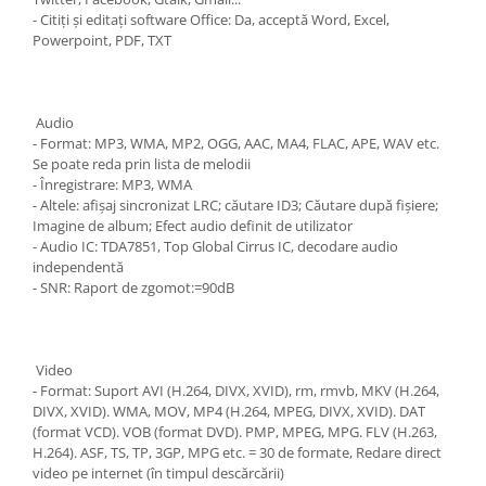
- Citiți și editați software Office: Da, acceptă Word, Excel,
Powerpoint, PDF, TXT
Audio
- Format: MP3, WMA, MP2, OGG, AAC, MA4, FLAC, APE, WAV etc.
Se poate reda prin lista de melodii
- Înregistrare: MP3, WMA
- Altele: afișaj sincronizat LRC; căutare ID3; Căutare după fișiere;
Imagine de album; Efect audio definit de utilizator
- Audio IC: TDA7851, Top Global Cirrus IC, decodare audio
independentă
- SNR: Raport de zgomot:=90dB
Video
- Format: Suport AVI (H.264, DIVX, XVID), rm, rmvb, MKV (H.264,
DIVX, XVID). WMA, MOV, MP4 (H.264, MPEG, DIVX, XVID). DAT
(format VCD). VOB (format DVD). PMP, MPEG, MPG. FLV (H.263,
H.264). ASF, TS, TP, 3GP, MPG etc. = 30 de formate, Redare direct
video pe internet (în timpul descărcării)