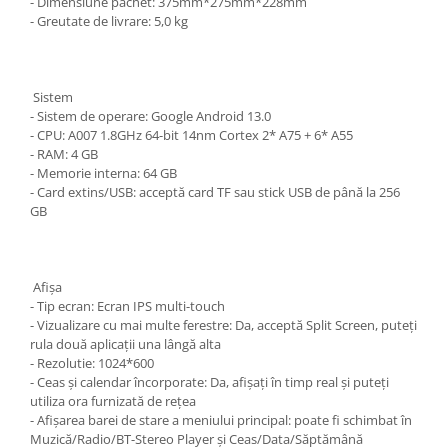
- Dimensiune pachet: 375mm*275mm*228mm
- Greutate de livrare: 5,0 kg
Sistem
- Sistem de operare: Google Android 13.0
- CPU: A007 1.8GHz 64-bit 14nm Cortex 2* A75 + 6* A55
- RAM: 4 GB
- Memorie interna: 64 GB
- Card extins/USB: acceptă card TF sau stick USB de până la 256
GB
Afişa
- Tip ecran: Ecran IPS multi-touch
- Vizualizare cu mai multe ferestre: Da, acceptă Split Screen, puteți
rula două aplicații una lângă alta
- Rezolutie: 1024*600
- Ceas și calendar încorporate: Da, afișați în timp real și puteți
utiliza ora furnizată de rețea
- Afișarea barei de stare a meniului principal: poate fi schimbat în
Muzică/Radio/BT-Stereo Player și Ceas/Data/Săptămână