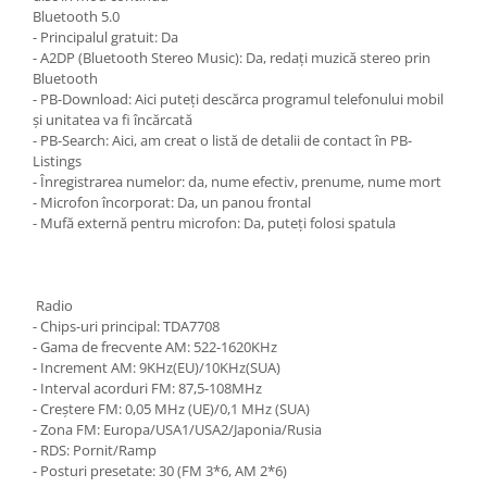
Bluetooth 5.0
- Principalul gratuit: Da
- A2DP (Bluetooth Stereo Music): Da, redați muzică stereo prin
Bluetooth
- PB-Download: Aici puteți descărca programul telefonului mobil
și unitatea va fi încărcată
- PB-Search: Aici, am creat o listă de detalii de contact în PB-
Listings
- Înregistrarea numelor: da, nume efectiv, prenume, nume mort
- Microfon încorporat: Da, un panou frontal
- Mufă externă pentru microfon: Da, puteți folosi spatula
Radio
- Chips-uri principal: TDA7708
- Gama de frecvente AM: 522-1620KHz
- Increment AM: 9KHz(EU)/10KHz(SUA)
- Interval acorduri FM: 87,5-108MHz
- Creștere FM: 0,05 MHz (UE)/0,1 MHz (SUA)
- Zona FM: Europa/USA1/USA2/Japonia/Rusia
- RDS: Pornit/Ramp
- Posturi presetate: 30 (FM 3*6, AM 2*6)