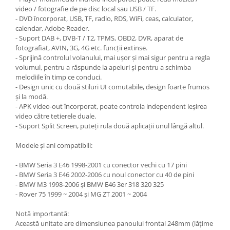
video / fotografie de pe disc local sau USB / TF.
- DVD încorporat, USB, TF, radio, RDS, WiFi, ceas, calculator,
calendar, Adobe Reader.
- Suport DAB +, DVB-T / T2, TPMS, OBD2, DVR, aparat de
fotografiat, AVIN, 3G, 4G etc. funcții extinse.
- Sprijină controlul volanului, mai ușor și mai sigur pentru a regla
volumul, pentru a răspunde la apeluri și pentru a schimba
melodiile în timp ce conduci.
- Design unic cu două stiluri UI comutabile, design foarte frumos
și la modă.
- APK video-out încorporat, poate controla independent ieșirea
video către tetierele duale.
- Suport Split Screen, puteți rula două aplicații unul lângă altul.
Modele și ani compatibili:
- BMW Seria 3 E46 1998-2001 cu conector vechi cu 17 pini
- BMW Seria 3 E46 2002-2006 cu noul conector cu 40 de pini
- BMW M3 1998-2006 și BMW E46 3er 318 320 325
- Rover 75 1999 ~ 2004 și MG ZT 2001 ~ 2004
Notă importantă:
Această unitate are dimensiunea panoului frontal 248mm (lățime