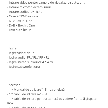
- Intrare video pentru camera de vizualizare spate: una
- Intrare microfon extern: unul
- Intrare audio AUX: R / L
- Casetă TPMS în: una
- DTV Box In: One
- DAB + Box In: One
- DVR auto În: Unul
Ieșire
- Ieșire video: două
- Ieșire audio: FR / FL / RR / RL
- Ieșire stereo surround: 4 * 45w
- Ieșire subwoofer: una
Accesorii
- 1 * Manual de utilizare în limba engleză
- 1 * cablu de intrare AV RCA
- 1 * cablu de intrare pentru cameră cu vedere frontală și spate
RCA
- 1 * cablu de ieșire AV RCA