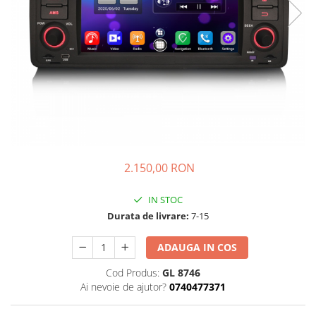
KIA
KIA
MERCEDES
NISSAN
NISSAN
OPEL / VAUXHALL
PEUGEOT
2.150,00 RON
PORCHE
RENAULT
IN STOC
SEAT
Durata de livrare:
7-15
SEAT
ADAUGA IN COS
SKODA
Cod Produs:
GL 8746
TOYOTA
Ai nevoie de ajutor?
0740477371
VW/SEAT/SKODA