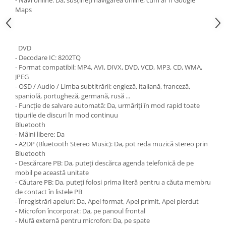
- Navi online: Da, susțineți navigarea online, cum ar fi Google
Maps
DVD
- Decodare IC: 8202TQ
- Format compatibil: MP4, AVI, DIVX, DVD, VCD, MP3, CD, WMA,
JPEG
- OSD / Audio / Limba subtitrării: engleză, italiană, franceză,
spaniolă, portugheză, germană, rusă ...
- Funcție de salvare automată: Da, urmăriți în mod rapid toate
tipurile de discuri în mod continuu
Bluetooth
- Mâini libere: Da
- A2DP (Bluetooth Stereo Music): Da, pot reda muzică stereo prin
Bluetooth
- Descărcare PB: Da, puteți descărca agenda telefonică de pe
mobil pe această unitate
- Căutare PB: Da, puteți folosi prima literă pentru a căuta membru
de contact în listele PB
- Înregistrări apeluri: Da, Apel format, Apel primit, Apel pierdut
- Microfon încorporat: Da, pe panoul frontal
- Mufă externă pentru microfon: Da, pe spate