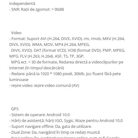
independentă
- SNR: Rații de zgomot: = 90dB
Video
- Format: Suport AVI (H.264, DIVX, XVID), rm, rmvb, MKV (H.264,
DIVX, XVID). WMA, MOV, MP4 (H.264, MPEG,
DIVX, XVID). DAT (format VCD). VOB (format DVD). PMP, MPEG,
MPG. FLV (H.263, H.264). ASF, TS, TP, 3GP,
MPG ect. = 30 de formate, Redarea directă a videoclipurilor pe
internet (în timpul descărcării)
- Redare: până la 1920 * 1080 pixeli, 30Mb. Joc fluent fără pete
luminoase
- Ieșire video: ieșire video comună (AV)
GPS
- Sistem de operare: Android 10.0
- Hărți de asistență: hărți IGO, Sygic, Waze pentru Android 10.0
- Suport navigare offline: Da, gata de utilizare.
- Dual Zone: Da, navigând în timp ce redați muzică