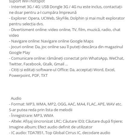
suport WiFi hotspot
- Internet 3G / 4G: USB Dongle 3G / 4G nu este inclus, contactați-
ne doar pentru a-l cumpăra împreună
- Explorer: Opera, UCWeb, SkyFile, Dolphin și mai mult explorator
pentru selecția dvs.
- Divertisment online: video online, TV, film, muzică, radio, chat
video
- Navigare online: Navigare online Google Maps
- Jocuri online: Da, joc online sau îl puteți descărca din magazinul
Google Play
- Comunicare online: rămâneți conectat prin WhatsApp, WeChat,
Twitter, Facebook, Gtalk, Gmail ...
- Citiți și editați software-ul Office: Da, acceptați Word, Excel,
Powerpoint, PDF, TXT
Audio
- Format: MP3, WMA, MP2, OGG, AAC, MA4, FLAC, APE, WAV etc.
S-ar putea reda prin lista de melodii
- Înregistrare: MP3, WMA
- Altele: Afișaj sincronizat LRC; Căutare ID3; Căutare după fișiere;
Imagine album; Efect audio definit de utilizator
- IC audio: TDA7851, Top Global Cirrus IC, decodare audio