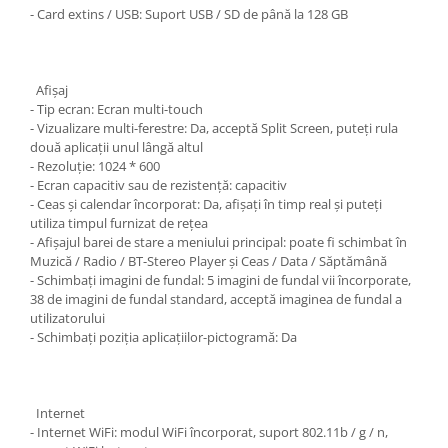
- Card extins / USB: Suport USB / SD de până la 128 GB
Afişaj
- Tip ecran: Ecran multi-touch
- Vizualizare multi-ferestre: Da, acceptă Split Screen, puteți rula
două aplicații unul lângă altul
- Rezoluție: 1024 * 600
- Ecran capacitiv sau de rezistență: capacitiv
- Ceas și calendar încorporat: Da, afișați în timp real și puteți
utiliza timpul furnizat de rețea
- Afișajul barei de stare a meniului principal: poate fi schimbat în
Muzică / Radio / BT-Stereo Player și Ceas / Data / Săptămână
- Schimbați imagini de fundal: 5 imagini de fundal vii încorporate,
38 de imagini de fundal standard, acceptă imaginea de fundal a
utilizatorului
- Schimbați poziția aplicațiilor-pictogramă: Da
Internet
- Internet WiFi: modul WiFi încorporat, suport 802.11b / g / n,