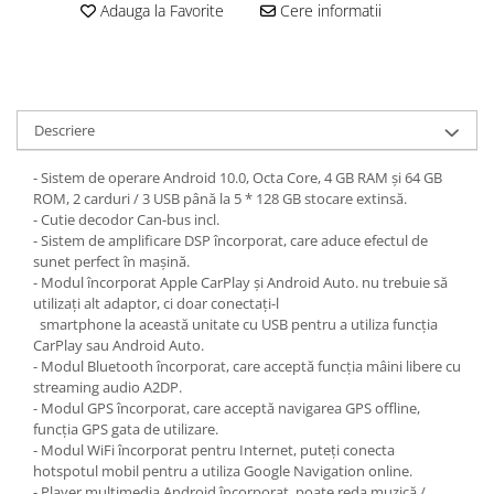
Adauga la Favorite
Cere informatii
Descriere
- Sistem de operare Android 10.0, Octa Core, 4 GB RAM și 64 GB
ROM, 2 carduri / 3 USB până la 5 * 128 GB stocare extinsă.
- Cutie decodor Can-bus incl.
- Sistem de amplificare DSP încorporat, care aduce efectul de
sunet perfect în mașină.
- Modul încorporat Apple CarPlay și Android Auto. nu trebuie să
utilizați alt adaptor, ci doar conectați-l
smartphone la această unitate cu USB pentru a utiliza funcția
CarPlay sau Android Auto.
- Modul Bluetooth încorporat, care acceptă funcția mâini libere cu
streaming audio A2DP.
- Modul GPS încorporat, care acceptă navigarea GPS offline,
funcția GPS gata de utilizare.
- Modul WiFi încorporat pentru Internet, puteți conecta
hotspotul mobil pentru a utiliza Google Navigation online.
- Player multimedia Android încorporat, poate reda muzică /