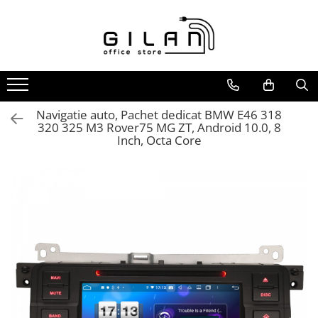
Livolo - Intrerupatoare
Navigatii Multimedia Auto
Intrerupatoare
Navigatii DEDICATE
ZigBee
Navigatii UNIVERSALE
Serie Noua
2 DIN
Navigatie auto, Pachet dedicat BMW E46 318
320 325 M3 Rover75 MG ZT, Android 10.0, 8
Generatia Noua
ALFA ROMEO
Inch, Octa Core
Standard Italian/ Modular
AUDI
Intrerupatoare Mecanice
BMW
LIVOLO
Chevrolet
CITROEN
DACIA/RENAULT
FIAT
FORD
JEEP/CHRYSLER/DODGE