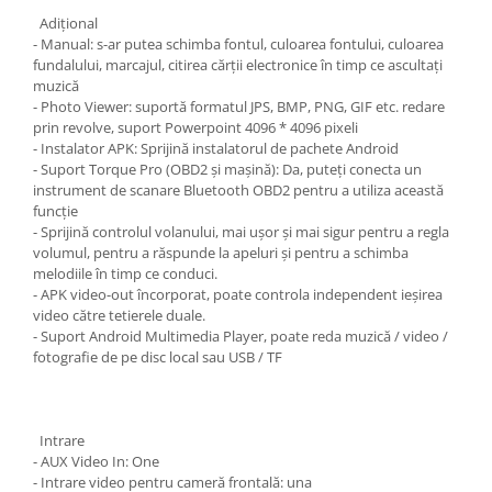
Adiţional
- Manual: s-ar putea schimba fontul, culoarea fontului, culoarea
fundalului, marcajul, citirea cărții electronice în timp ce ascultați
muzică
- Photo Viewer: suportă formatul JPS, BMP, PNG, GIF etc. redare
prin revolve, suport Powerpoint 4096 * 4096 pixeli
- Instalator APK: Sprijină instalatorul de pachete Android
- Suport Torque Pro (OBD2 și mașină): Da, puteți conecta un
instrument de scanare Bluetooth OBD2 pentru a utiliza această
funcție
- Sprijină controlul volanului, mai ușor și mai sigur pentru a regla
volumul, pentru a răspunde la apeluri și pentru a schimba
melodiile în timp ce conduci.
- APK video-out încorporat, poate controla independent ieșirea
video către tetierele duale.
- Suport Android Multimedia Player, poate reda muzică / video /
fotografie de pe disc local sau USB / TF
Intrare
- AUX Video In: One
- Intrare video pentru cameră frontală: una