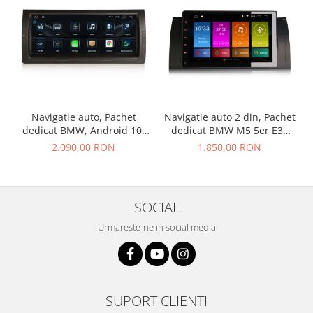
Navigatie auto, Pachet
Navigatie auto 2 din, Pachet
dedicat BMW, Android 10,
dedicat BMW M5 5er E39
GPS, WIFI,DAB+, 2GB RAM,
E53 X5, Android 10 ,
2.090,00 RON
1.850,00 RON
16GB memorie interna
WIFI+GPS, 9 inch,,
DAB+,Quad core CPU, 2GB
Ram,16GB memorie interna
SOCIAL
Urmareste-ne in social media
SUPORT CLIENTI