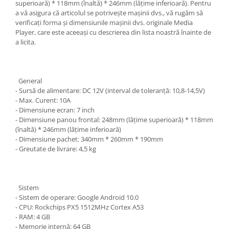
superioară) * 118mm (înaltă) * 246mm (lățime inferioară). Pentru
a vă asigura că articolul se potrivește mașinii dvs., vă rugăm să
verificați forma și dimensiunile mașinii dvs. originale Media
Player, care este aceeași cu descrierea din lista noastră înainte de
a licita.
General
- Sursă de alimentare: DC 12V (interval de toleranță: 10,8-14,5V)
- Max. Curent: 10A
- Dimensiune ecran: 7 inch
- Dimensiune panou frontal: 248mm (lățime superioară) * 118mm
(înaltă) * 246mm (lățime inferioară)
- Dimensiune pachet: 340mm * 260mm * 190mm
- Greutate de livrare: 4,5 kg
Sistem
- Sistem de operare: Google Android 10.0
- CPU: Rockchips PX5 1512MHz Cortex A53
- RAM: 4 GB
- Memorie internă: 64 GB