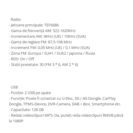
Radio
- Jetoane principale: TEF6686
- Gama de frecvență AM: 522-1620KHz
- Incrementare AM: 9KHz (UE) / 10KHz (SUA)
- Gama de reglare FM: 87,5-108 MHz
- Increment FM: 0,05 MHz (UE) / 0,1 MHz (SUA)
- Zona FM: Europa / SUA1 / SUA2 / Japonia / Rusia
- RDS: On / Off
- Stații presetate: 30 (FM 3 * 6, AM 2 * 6)
USB
- Poziție: 2 USB pe spate
- Funcție: Poate fi conectat cu U-Disc, 3G / 4G Dongle, CarPlay
Dongle, TPMS-Device, DVR-Camera, DAB + Box, Smartphone etc.
- Capacitate: 128 GB
- Redați videoclipuri MP5: Da, puteți reda videoclipuri RMVB până
la 1080P