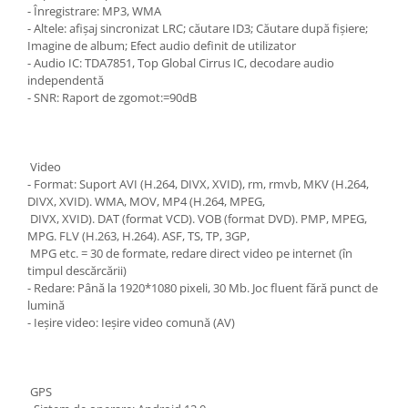
- Înregistrare: MP3, WMA
- Altele: afișaj sincronizat LRC; căutare ID3; Căutare după fișiere;
Imagine de album; Efect audio definit de utilizator
- Audio IC: TDA7851, Top Global Cirrus IC, decodare audio
independentă
- SNR: Raport de zgomot:=90dB
Video
- Format: Suport AVI (H.264, DIVX, XVID), rm, rmvb, MKV (H.264,
DIVX, XVID). WMA, MOV, MP4 (H.264, MPEG,
DIVX, XVID). DAT (format VCD). VOB (format DVD). PMP, MPEG,
MPG. FLV (H.263, H.264). ASF, TS, TP, 3GP,
MPG etc. = 30 de formate, redare direct video pe internet (în
timpul descărcării)
- Redare: Până la 1920*1080 pixeli, 30 Mb. Joc fluent fără punct de
lumină
- Ieșire video: Ieșire video comună (AV)
GPS