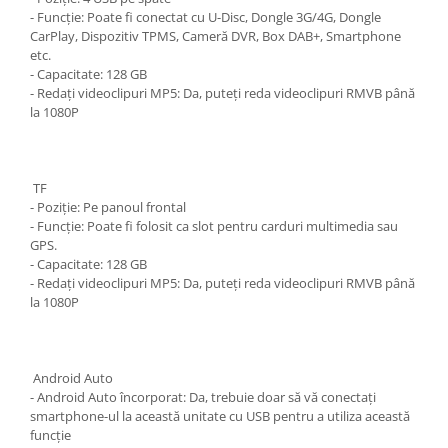
- Funcție: Poate fi conectat cu U-Disc, Dongle 3G/4G, Dongle
CarPlay, Dispozitiv TPMS, Cameră DVR, Box DAB+, Smartphone
etc.
- Capacitate: 128 GB
- Redați videoclipuri MP5: Da, puteți reda videoclipuri RMVB până
la 1080P
TF
- Poziție: Pe panoul frontal
- Funcție: Poate fi folosit ca slot pentru carduri multimedia sau
GPS.
- Capacitate: 128 GB
- Redați videoclipuri MP5: Da, puteți reda videoclipuri RMVB până
la 1080P
Android Auto
- Android Auto încorporat: Da, trebuie doar să vă conectați
smartphone-ul la această unitate cu USB pentru a utiliza această
funcție