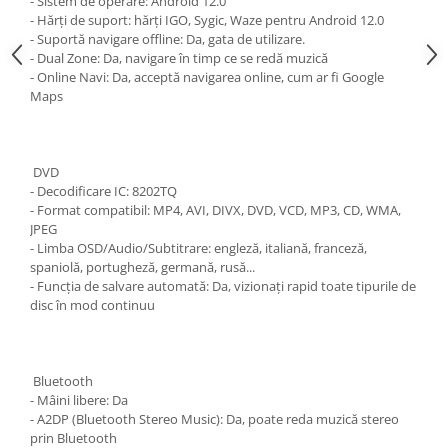
- Sistem de operare: Android 12.0
- Hărți de suport: hărți IGO, Sygic, Waze pentru Android 12.0
- Suportă navigare offline: Da, gata de utilizare.
- Dual Zone: Da, navigare în timp ce se redă muzică
- Online Navi: Da, acceptă navigarea online, cum ar fi Google
Maps
DVD
- Decodificare IC: 8202TQ
- Format compatibil: MP4, AVI, DIVX, DVD, VCD, MP3, CD, WMA,
JPEG
- Limba OSD/Audio/Subtitrare: engleză, italiană, franceză,
spaniolă, portugheză, germană, rusă...
- Funcția de salvare automată: Da, vizionați rapid toate tipurile de
disc în mod continuu
Bluetooth
- Mâini libere: Da
- A2DP (Bluetooth Stereo Music): Da, poate reda muzică stereo
prin Bluetooth