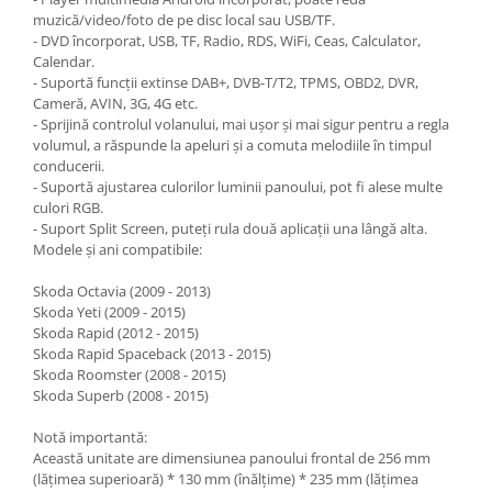
muzică/video/foto de pe disc local sau USB/TF.
- DVD încorporat, USB, TF, Radio, RDS, WiFi, Ceas, Calculator,
Calendar.
- Suportă funcții extinse DAB+, DVB-T/T2, TPMS, OBD2, DVR,
Cameră, AVIN, 3G, 4G etc.
- Sprijină controlul volanului, mai ușor și mai sigur pentru a regla
volumul, a răspunde la apeluri și a comuta melodiile în timpul
conducerii.
- Suportă ajustarea culorilor luminii panoului, pot fi alese multe
culori RGB.
- Suport Split Screen, puteți rula două aplicații una lângă alta.
Modele și ani compatibile:
Skoda Octavia (2009 - 2013)
Skoda Yeti (2009 - 2015)
Skoda Rapid (2012 - 2015)
Skoda Rapid Spaceback (2013 - 2015)
Skoda Roomster (2008 - 2015)
Skoda Superb (2008 - 2015)
Notă importantă:
Această unitate are dimensiunea panoului frontal de 256 mm
(lățimea superioară) * 130 mm (înălțime) * 235 mm (lățimea