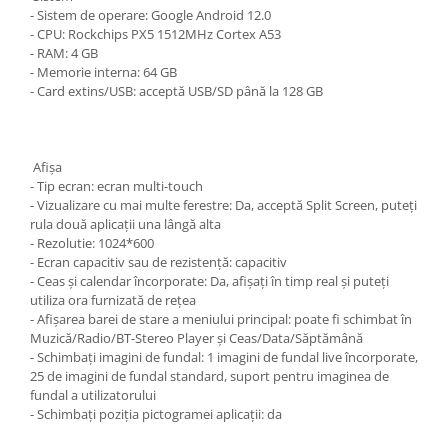
- Sistem de operare: Google Android 12.0
- CPU: Rockchips PX5 1512MHz Cortex A53
- RAM: 4 GB
- Memorie interna: 64 GB
- Card extins/USB: acceptă USB/SD până la 128 GB
Afişa
- Tip ecran: ecran multi-touch
- Vizualizare cu mai multe ferestre: Da, acceptă Split Screen, puteți
rula două aplicații una lângă alta
- Rezolutie: 1024*600
- Ecran capacitiv sau de rezistență: capacitiv
- Ceas și calendar încorporate: Da, afișați în timp real și puteți
utiliza ora furnizată de rețea
- Afișarea barei de stare a meniului principal: poate fi schimbat în
Muzică/Radio/BT-Stereo Player și Ceas/Data/Săptămână
- Schimbați imagini de fundal: 1 imagini de fundal live încorporate,
25 de imagini de fundal standard, suport pentru imaginea de
fundal a utilizatorului
- Schimbați poziția pictogramei aplicații: da