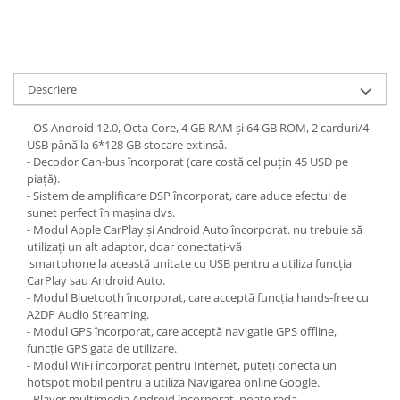
Descriere
- OS Android 12.0, Octa Core, 4 GB RAM și 64 GB ROM, 2 carduri/4
USB până la 6*128 GB stocare extinsă.
- Decodor Can-bus încorporat (care costă cel puțin 45 USD pe
piață).
- Sistem de amplificare DSP încorporat, care aduce efectul de
sunet perfect în mașina dvs.
- Modul Apple CarPlay și Android Auto încorporat. nu trebuie să
utilizați un alt adaptor, doar conectați-vă
smartphone la această unitate cu USB pentru a utiliza funcția
CarPlay sau Android Auto.
- Modul Bluetooth încorporat, care acceptă funcția hands-free cu
A2DP Audio Streaming.
- Modul GPS încorporat, care acceptă navigație GPS offline,
funcție GPS gata de utilizare.
- Modul WiFi încorporat pentru Internet, puteți conecta un
hotspot mobil pentru a utiliza Navigarea online Google.
- Player multimedia Android încorporat, poate reda