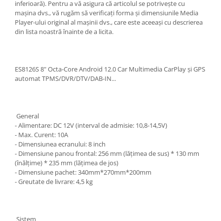
inferioară). Pentru a vă asigura că articolul se potrivește cu
mașina dvs., vă rugăm să verificați forma și dimensiunile Media
Player-ului original al mașinii dvs., care este aceeași cu descrierea
din lista noastră înainte de a licita.
ES8126S 8" Octa-Core Android 12.0 Car Multimedia CarPlay și GPS
automat TPMS/DVR/DTV/DAB-IN...
General
- Alimentare: DC 12V (interval de admisie: 10,8-14,5V)
- Max. Curent: 10A
- Dimensiunea ecranului: 8 inch
- Dimensiune panou frontal: 256 mm (lățimea de sus) * 130 mm
(înălțime) * 235 mm (lățimea de jos)
- Dimensiune pachet: 340mm*270mm*200mm
- Greutate de livrare: 4,5 kg
Sistem