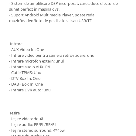
- Sistem de amplificare DSP încorporat, care aduce efectul de
sunet perfect în mașina dvs.
- Suport Android Multimedia Player, poate reda
muzică/video/foto de pe disc local sau USB/TF
Intrare
- AUX Video In: One
- Intrare video pentru camera retrovizoare: unu
- Intrare microfon extern: unul
- Intrare audio AUX: R/L
- Cutie TPMS: Unu
- DTV Box In: One
- DAB+ Box In: One
- Intrare DVR auto: unu
Ieșire
- Ieșire video: două
- Ieșire audio: FR/FL/RR/RL
- Ieșire stereo surround: 4*45w