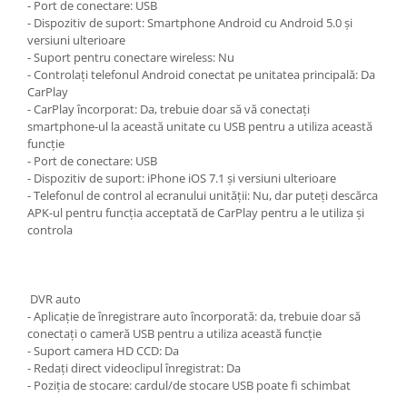
- Port de conectare: USB
- Dispozitiv de suport: Smartphone Android cu Android 5.0 și
versiuni ulterioare
- Suport pentru conectare wireless: Nu
- Controlați telefonul Android conectat pe unitatea principală: Da
CarPlay
- CarPlay încorporat: Da, trebuie doar să vă conectați
smartphone-ul la această unitate cu USB pentru a utiliza această
funcție
- Port de conectare: USB
- Dispozitiv de suport: iPhone iOS 7.1 și versiuni ulterioare
- Telefonul de control al ecranului unității: Nu, dar puteți descărca
APK-ul pentru funcția acceptată de CarPlay pentru a le utiliza și
controla
DVR auto
- Aplicație de înregistrare auto încorporată: da, trebuie doar să
conectați o cameră USB pentru a utiliza această funcție
- Suport camera HD CCD: Da
- Redați direct videoclipul înregistrat: Da
- Poziția de stocare: cardul/de stocare USB poate fi schimbat