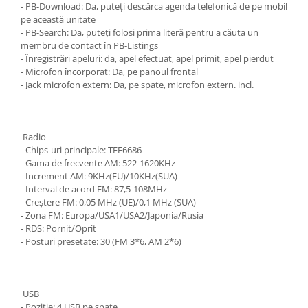
- PB-Download: Da, puteți descărca agenda telefonică de pe mobil
pe această unitate
- PB-Search: Da, puteți folosi prima literă pentru a căuta un
membru de contact în PB-Listings
- Înregistrări apeluri: da, apel efectuat, apel primit, apel pierdut
- Microfon încorporat: Da, pe panoul frontal
- Jack microfon extern: Da, pe spate, microfon extern. incl.
Radio
- Chips-uri principale: TEF6686
- Gama de frecvente AM: 522-1620KHz
- Increment AM: 9KHz(EU)/10KHz(SUA)
- Interval de acord FM: 87,5-108MHz
- Creștere FM: 0,05 MHz (UE)/0,1 MHz (SUA)
- Zona FM: Europa/USA1/USA2/Japonia/Rusia
- RDS: Pornit/Oprit
- Posturi presetate: 30 (FM 3*6, AM 2*6)
USB
- Poziție: 4 USB pe spate