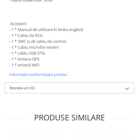
- Ieșire subwoofer: unul
Accesorii
- 1 * Manual de utilizare în limba engleză
- 1 * Cablu AV RCA
- 1 * SWC și alt cablu de control
- 1 * Cablu microfon extern
- 1 * cablu USB OTG
- 1 * Antena GPS
- 1 * antenă WiFi
Informatii conformitate produs
Review-uri
(0)
PRODUSE SIMILARE