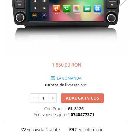
KIA
KIA
MERCEDES
NISSAN
NISSAN
OPEL / VAUXHALL
PEUGEOT
1.850,00 RON
PORCHE
LA COMANDA
RENAULT
Durata de livrare:
7-15
SEAT
SEAT
ADAUGA IN COS
SKODA
Cod Produs:
GL 8126
Ai nevoie de ajutor?
0740477371
TOYOTA
VW/SEAT/SKODA
Adauga la Favorite
Cere informatii