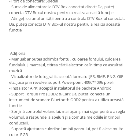
- Port de conectare: Special
- Sursa de alimentare la DTV Box conectat direct: Da, puteți
conecta DTV Boxul nostru pentru a realiza această funcție
- Atingeți ecranul unității pentru a controla DTV Box-ul conectat:
Da, puteți conecta DTV Box-ul nostru pentru a realiza această
funcție
Adiţional
- Manual: ar putea schimba fontul, culoarea fontului, culoarea
fundalului, marcajul, citirea cărții electronice în timp ce ascultați
muzică
- Vizualizator de fotografii: acceptă formatul JPS, BMP, PNG, GIF
etc. juca prin revolve, suport Powerpoint 4096*4096 pixeli
- Instalator APK: acceptă instalatorul de pachete Android
- Suport Torque Pro (OBD2 & Car): Da, puteți conecta un
instrument de scanare Bluetooth OBD2 pentru a utiliza această
funcție
- Sprijină controlul volanului, mai ușor și mai sigur pentru a regla
volumul, a răspunde la apeluri și a comuta melodiile în timpul
conducerii.
- Suportă ajustarea culorilor luminii panoului, pot fi alese multe
culori RGB