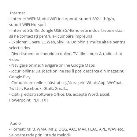
Internet
- Internet WiFi: Modul WiFi încorporat, suport 802.11b/g/n,
suport WiFi Hotspot
- Internet 3G/4G: Dongle USB 3G/4G nu este inclus, trebuie doar
să ne contactați pentru a-l cumpăra împreună
- Explorer: Opera, UCWeb, SkyFile, Dolphin și multe altele pentru
selecția dvs
- Divertisment online: video online, TV, film, muzică, radio, chat
video
- Navigare online: Navigare online Google Maps
- Jocuri online: Da, joacă online sau îl poți descărca din magazinul
Google Play
- Comunicare online: păstrați legătura prin WhatsApp, WeChat,
Twitter, Facebook, Gtalk, Gmail...
- Citiți și editați software Office: Da, acceptă Word, Excel,
Powerpoint, PDF, TXT
Audio
- Format: MP3, WMA, MP2, OGG, AAC, MA4, FLAC, APE, WAV etc.
Se poate reda prin lista de melodii