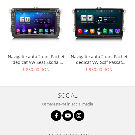
Navigatie auto 2 din, Pachet
Navigatie auto 2 din, Pachet
dedicat VW Seat Skoda,
dedicat VW Golf Passat
Android 12
Tiguan Polo Eos Seat Skoda
1.850,00 RON
1.950,00 RON
Stereo, Android 12
SOCIAL
Urmareste-ne in social media