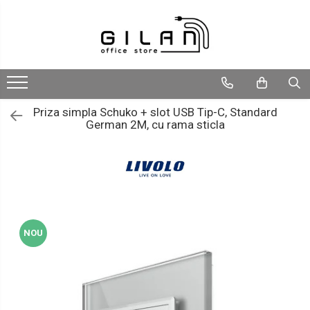
Livolo - Intrerupatoare
Navigatii Multimedia Auto
Intrerupatoare
Navigatii DEDICATE
ZigBee
Navigatii UNIVERSALE
Priza simpla Schuko + slot USB Tip-C, Standard
German 2M, cu rama sticla
Serie Noua
2 DIN
Generatia Noua
ALFA ROMEO
Standard Italian/ Modular
AUDI
Intrerupatoare Mecanice
BMW
LIVOLO
Chevrolet
NOU
CITROEN
DACIA/RENAULT
FIAT