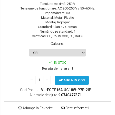
Tensiune maximă: 250 V
SEAT
Tensiune de functionare: AC 200-250 V / 50~60 Hz
Impământare: Da
SKODA
Material: Metal, Plastic
Montaj: Ingropat
TOYOTA
Standard: Clasic / German
Număr doze standard: 1
VW/SEAT/SKODA
Certificări: CE, RoHS CCC, CE, RoHS
Culoare
:
IN STOC
Durata de livrare:
1
ADAUGA IN COS
Cod Produs:
VL-FCTF16A.UC18W-P7E-2IP
Ai nevoie de ajutor?
0740477371
Adauga la Favorite
Cere informatii