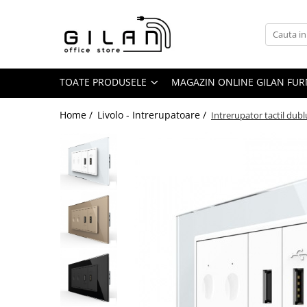
Toate Produsele
Livolo - Intrerupatoare
TOATE PRODUSELE
MAGAZIN ONLINE GILAN FUR
Intrerupatoare
ZigBee
Home /
Livolo - Intrerupatoare /
Intrerupator tactil dubl
Serie Noua
Generatia Noua
Standard Italian/ Modular
Intrerupatoare Mecanice
LIVOLO
Livolo - Prize
Livolo - Accesorii
Navigatii Multimedia Auto
Navigatii DEDICATE