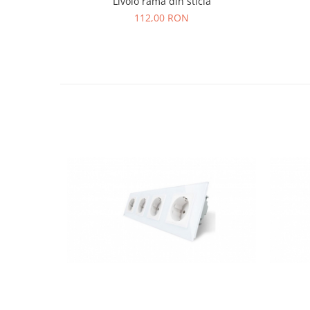
Livolo rama din sticla
112,00 RON