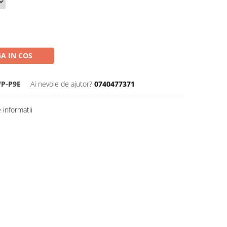
A IN COS
WP-P9E
Ai nevoie de ajutor?
0740477371
informatii