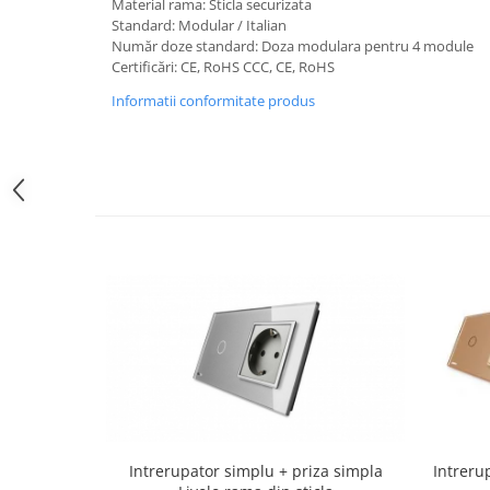
Material rama: Sticla securizata
Standard: Modular / Italian
NISSAN
Număr doze standard: Doza modulara pentru 4 module
OPEL / VAUXHALL
Certificări: CE, RoHS CCC, CE, RoHS
PEUGEOT
Informatii conformitate produs
PORCHE
RENAULT
SEAT
SEAT
SKODA
TOYOTA
VW/SEAT/SKODA
Intrerupator simplu + priza simpla
Intreru