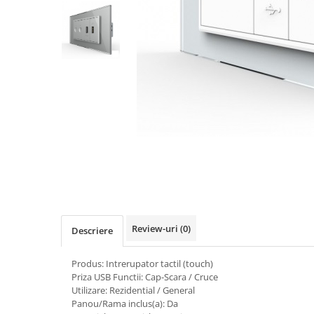
Navigatii UNIVERSALE
2 DIN
ALFA ROMEO
AUDI
BMW
Chevrolet
CITROEN
DACIA/RENAULT
FIAT
FORD
JEEP/CHRYSLER/DODGE
Review-uri
(0)
Descriere
KIA
Produs: Intrerupator tactil (touch)
KIA
Priza USB Functii: Cap-Scara / Cruce
MERCEDES
Utilizare: Rezidential / General
Panou/Rama inclus(a): Da
NISSAN