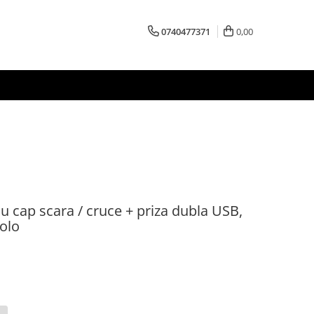
0740477371
0,00
lu cap scara / cruce + priza dubla USB,
volo