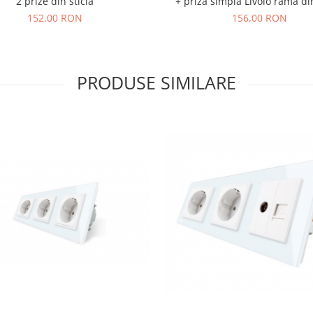
2 prize din sticla
+ priza simpla Livolo rama din
152,00 RON
156,00 RON
PRODUSE SIMILARE