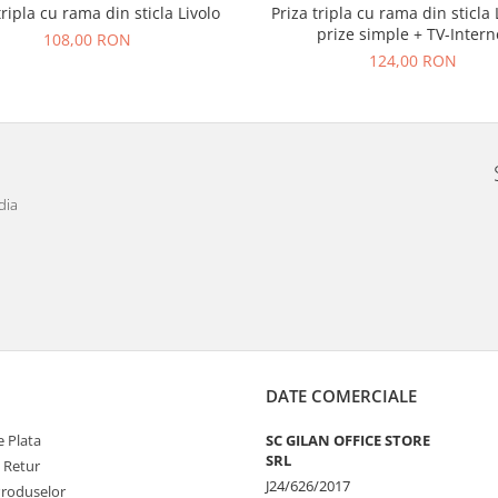
tripla cu rama din sticla Livolo
Priza tripla cu rama din sticla 
prize simple + TV-Intern
108,00 RON
124,00 RON
dia
DATE COMERCIALE
 Plata
SC GILAN OFFICE STORE
SRL
e Retur
J24/626/2017
Produselor