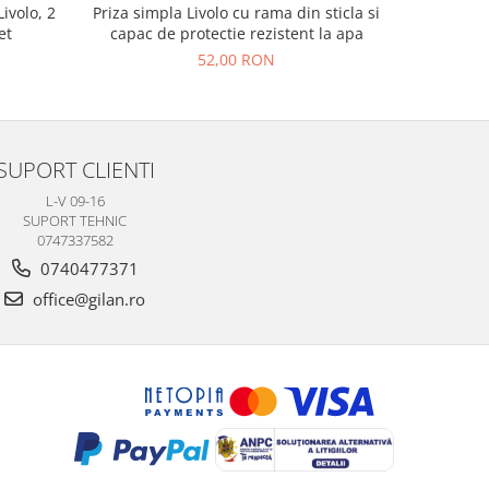
Livolo, 2
Priza simpla Livolo cu rama din sticla si
Intreru
et
capac de protectie rezistent la apa
L
52,00 RON
SUPORT CLIENTI
L-V 09-16
SUPORT TEHNIC
0747337582
0740477371
office@gilan.ro