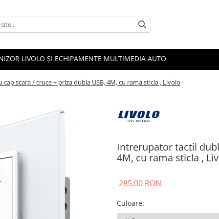
NIZOR LIVOLO ȘI ECHIPAMENTE MULTIMEDIA AUTO
u cap scara / cruce + priza dubla USB, 4M, cu rama sticla , Livolo
Intrerupator tactil dub
4M, cu rama sticla , Li
285,00 RON
Culoare
: