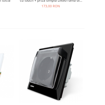
 sticla
cu touch + priza simpla Livolo rama din
sticla
173,00 RON