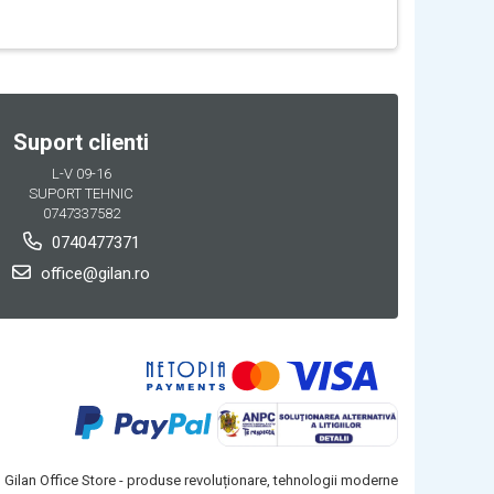
Suport clienti
L-V 09-16
SUPORT TEHNIC
0747337582
0740477371
office@gilan.ro
Gilan Office Store - produse revoluționare, tehnologii moderne