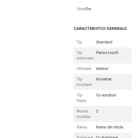
Smart
Da
CARACTERISTICI GENERALE
Tip
Standard
Tip
Panou touch
actionare
Utilizare
Interior
Tip
Incastrat
montare
Tip
Cu suruburi
fixare
Numar
2
module
Rama
Rama din sticla
Iluminare
Cu iluminare