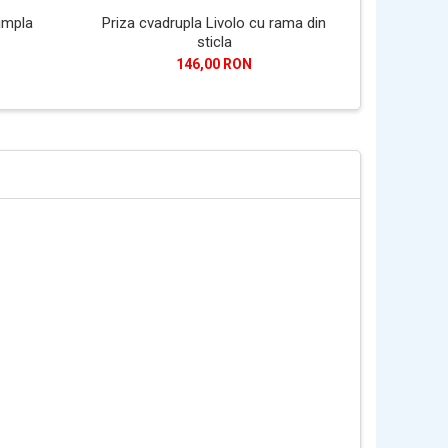
impla
Priza cvadrupla Livolo cu rama din
Priza trip
sticla
priz
146,00 RON