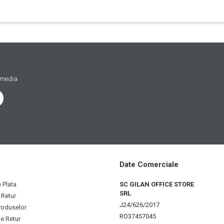
 media
Date Comerciale
 Plata
SC GILAN OFFICE STORE
SRL
 Retur
J24/626/2017
roduselor
RO37457045
e Retur