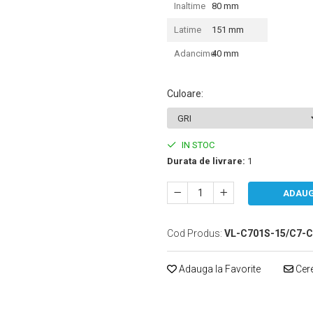
Inaltime
80 mm
Latime
151 mm
Adancime
40 mm
Culoare
:
IN STOC
Durata de livrare:
1
ADAUG
Cod Produs:
VL-C701S-15/C7-C
Adauga la Favorite
Cere