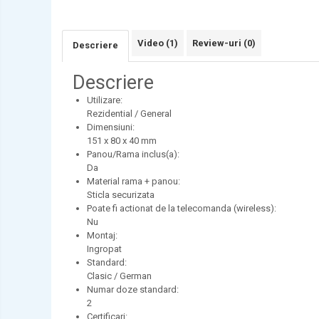
Video
(1)
Review-uri
(0)
Descriere
Descriere
Utilizare:
Rezidential / General
Dimensiuni:
151 x 80 x 40
mm
Panou/Rama inclus(a):
Da
Material rama + panou:
Sticla securizata
Poate fi actionat de la telecomanda (wireless):
Nu
Montaj:
Ingropat
Standard:
Clasic / German
Numar doze standard:
2
Certificari: