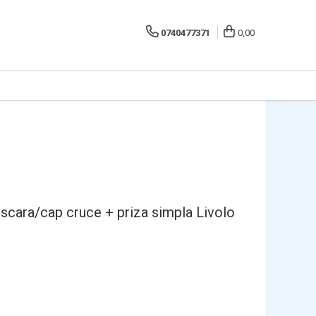
0740477371
0,00
 scara/cap cruce + priza simpla Livolo