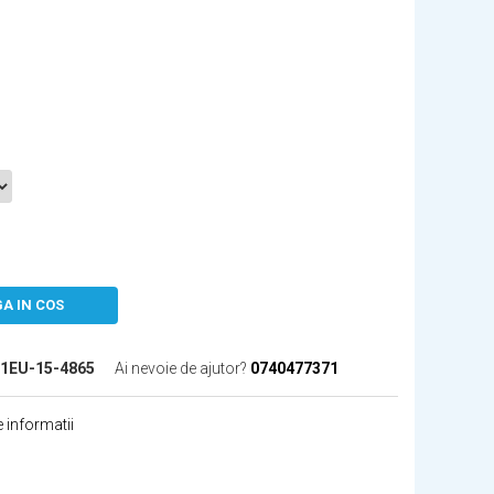
A IN COS
1EU-15-4865
Ai nevoie de ajutor?
0740477371
 informatii