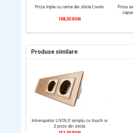
Priza tripla cu rama din sticla Livolo
Priza si
capac
108,00 RON
Produse similare
Intrerupator LIVOLO simplu cu touch si
2 prize din sticla
152,00 RON