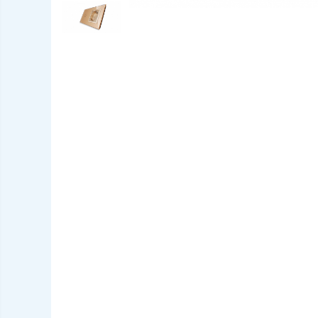
AUDI
BMW
Chevrolet
CITROEN
DACIA/RENAULT
FIAT
FORD
JEEP/CHRYSLER/DODGE
KIA
KIA
MERCEDES
NISSAN
NISSAN
OPEL / VAUXHALL