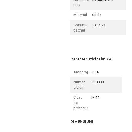
LED
Material
Sticla
Continut
1 x Priza
pachet
Caracteristici tehnice
Amperaj
16 A
Numar
100000
cicluri
Clasa
IP 44
de
protectie
DIMENSIUNI