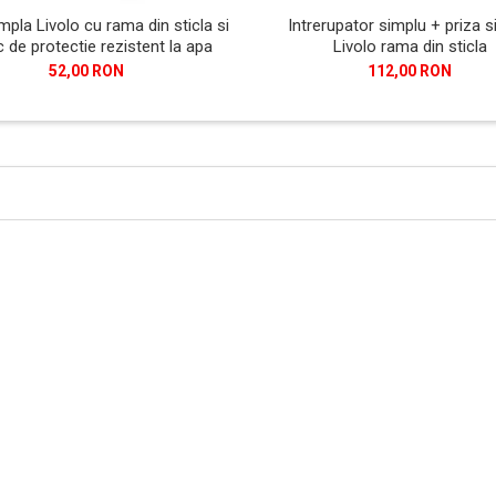
mpla Livolo cu rama din sticla si
Intrerupator simplu + priza s
 de protectie rezistent la apa
Livolo rama din sticla
52,00 RON
112,00 RON