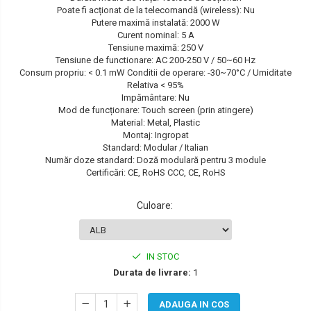
Poate fi acționat de la telecomandă (wireless): Nu
SEAT
Putere maximă instalată: 2000 W
Curent nominal: 5 A
SKODA
Tensiune maximă: 250 V
Tensiune de functionare: AC 200-250 V / 50~60 Hz
TOYOTA
Consum propriu: < 0.1 mW Conditii de operare: -30~70°C / Umiditate
Relativa < 95%
VW/SEAT/SKODA
Impământare: Nu
Mod de funcționare: Touch screen (prin atingere)
Material: Metal, Plastic
Montaj: Ingropat
Standard: Modular / Italian
Număr doze standard: Doză modulară pentru 3 module
Certificări: CE, RoHS CCC, CE, RoHS
Culoare
:
IN STOC
Durata de livrare:
1
ADAUGA IN COS