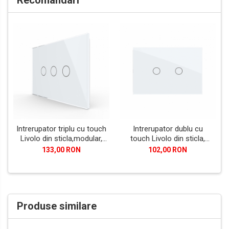
Recomandari
Intrerupator triplu cu touch
Intrerupator dublu cu
Livolo din sticla,modular,
touch Livolo din sticla,
standard Italian
moduloar, standard Italian
133,00 RON
102,00 RON
Produse similare