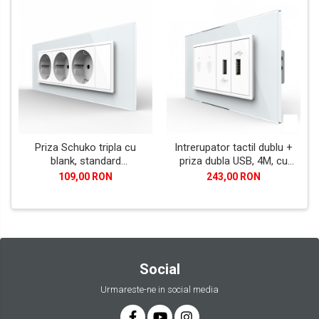
Priza Schuko tripla cu
Intrerupator tactil dublu +
blank, standard
priza dubla USB, 4M, cu
italian/modular 6/7 module
rama sticla, Livolo
109,00 RON
243,00 RON
Social
Urmareste-ne in social media