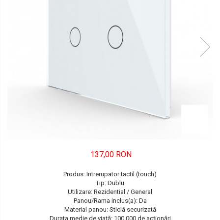
FORD
JEEP/CHRYSLER/DODGE
KIA
KIA
MERCEDES
NISSAN
NISSAN
OPEL / VAUXHALL
137,00 RON
PEUGEOT
Produs: Intrerupator tactil (touch)
PORCHE
Tip: Dublu
Utilizare: Rezidential / General
RENAULT
Panou/Rama inclus(a): Da
Material panou: Sticlă securizată
SEAT
Durata medie de viață: 100.000 de acționări