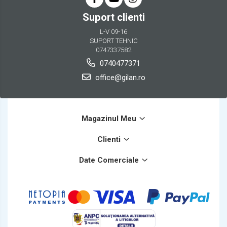
Suport clienti
L-V 09-16
SUPORT TEHNIC
0747337582
0740477371
office@gilan.ro
Magazinul Meu
Clienti
Date Comerciale