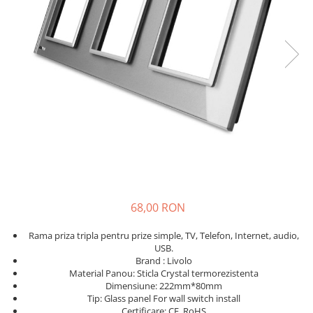
KIA
KIA
MERCEDES
NISSAN
NISSAN
OPEL / VAUXHALL
PEUGEOT
PORCHE
RENAULT
68,00 RON
SEAT
SEAT
Rama priza tripla pentru prize simple, TV, Telefon, Internet, audio,
USB.
SKODA
Brand : Livolo
Material Panou: Sticla Crystal termorezistenta
TOYOTA
Dimensiune: 222mm*80mm
VW/SEAT/SKODA
Tip: G
lass panel For wall switch install
Certificare: CE, RoHS