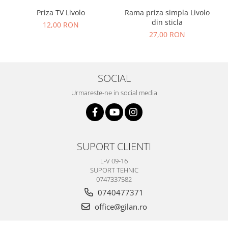
Priza TV Livolo
Rama priza simpla Livolo
din sticla
12,00 RON
27,00 RON
SOCIAL
Urmareste-ne in social media
SUPORT CLIENTI
L-V 09-16
SUPORT TEHNIC
0747337582
0740477371
office@gilan.ro