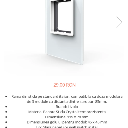
KIA
KIA
MERCEDES
NISSAN
NISSAN
OPEL / VAUXHALL
PEUGEOT
PORCHE
RENAULT
29,00 RON
SEAT
SEAT
Rama din sticla pe standard italian, compatibila cu doza modulara
de 3 module cu distanta dintre suruburi 85mm.
SKODA
Brand: Livolo
Material Panou: Sticla Crystal termorezistenta
TOYOTA
Dimensiune: 119 x 78 mm
VW/SEAT/SKODA
Dimensiunea golului pentru modul: 45 x 45 mm
Tip: Glass panel For wall switch install