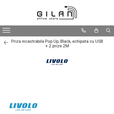
Livolo - Intrerupatoare
Navigatii Multimedia Auto
Intrerupatoare
Navigatii DEDICATE
ZigBee
Navigatii UNIVERSALE
Priza incastrabila Pop Up, Black, echipata cu USB
+ 2 prize 2M
Serie Noua
2 DIN
Generatia Noua
ALFA ROMEO
Standard Italian/ Modular
AUDI
Intrerupatoare Mecanice
BMW
LIVOLO
Chevrolet
CITROEN
DACIA/RENAULT
FIAT