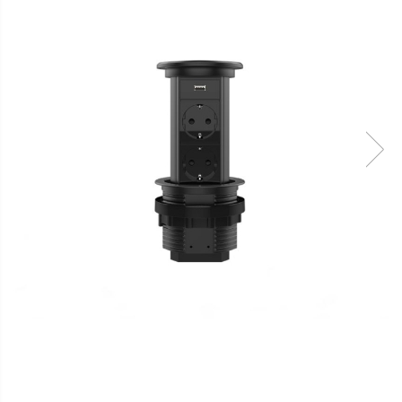
FORD
JEEP/CHRYSLER/DODGE
KIA
KIA
MERCEDES
NISSAN
NISSAN
OPEL / VAUXHALL
PEUGEOT
PORCHE
RENAULT
SEAT