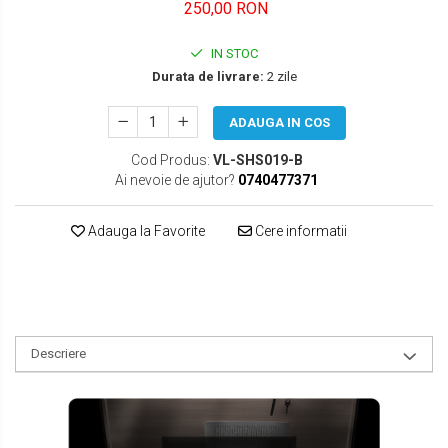
250,00 RON
SEAT
IN STOC
SKODA
Durata de livrare:
2 zile
TOYOTA
ADAUGA IN COS
VW/SEAT/SKODA
Cod Produs:
VL-SHS019-B
Ai nevoie de ajutor?
0740477371
Adauga la Favorite
Cere informatii
Descriere