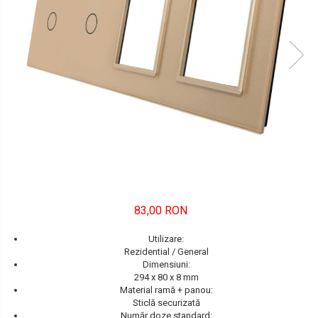
FORD
JEEP/CHRYSLER/DODGE
KIA
KIA
MERCEDES
NISSAN
NISSAN
OPEL / VAUXHALL
83,00 RON
PEUGEOT
Utilizare:
Rezidential / General
PORCHE
Dimensiuni:
294 x 80 x 8
mm
RENAULT
Material ramă + panou:
Sticlă securizată
SEAT
Număr doze standard: