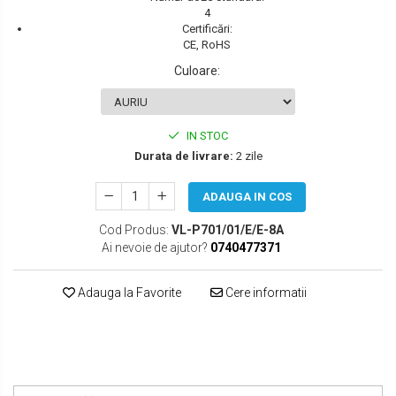
4
SEAT
Certificări:
CE, RoHS
SKODA
Culoare
:
TOYOTA
VW/SEAT/SKODA
IN STOC
Durata de livrare:
2 zile
ADAUGA IN COS
Cod Produs:
VL-P701/01/E/E-8A
Ai nevoie de ajutor?
0740477371
Adauga la Favorite
Cere informatii