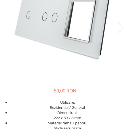
KIA
KIA
MERCEDES
NISSAN
NISSAN
OPEL / VAUXHALL
PEUGEOT
PORCHE
RENAULT
SEAT
59,00 RON
SEAT
Utilizare:
SKODA
Rezidential / General
Dimensiuni:
TOYOTA
222 x 80 x 8
mm
VW/SEAT/SKODA
Material ramă + panou:
Sticlă securizată