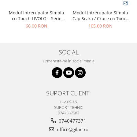
Modul Intrerupator Simplu
Modul Intrerupator Simplu
cu Touch LIVOLO – Serie
Cap Scara / Cruce cu Touch
Noua
LIVOLO – Serie Noua
66,00 RON
105,00 RON
SOCIAL
Urmareste-ne in social media
SUPORT CLIENTI
L-V 09-16
SUPORT TEHNIC
0747337582
0740477371
office@gilan.ro