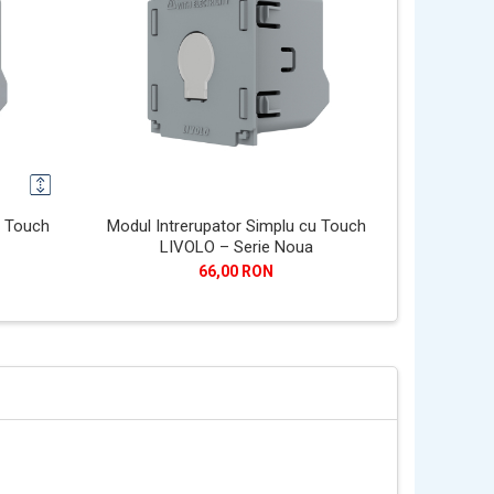
u Touch
Modul Intrerupator Simplu cu Touch
Modul Int
LIVOLO – Serie Noua
Cruce cu 
66,00 RON