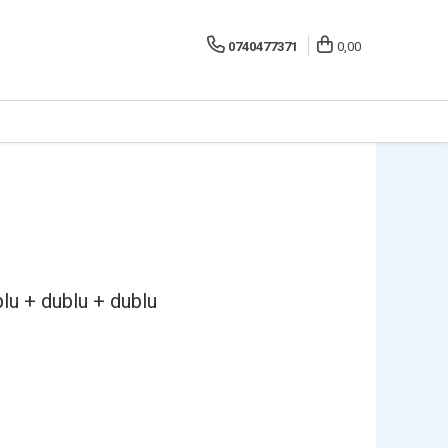
0740477371
0,00
lu + dublu + dublu