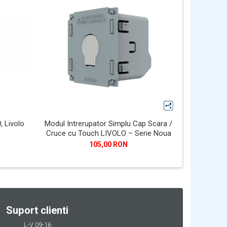
, Livolo
Modul Intrerupator Simplu Cap Scara /
Modul In
Cruce cu Touch LIVOLO – Serie Noua
L
105,00 RON
Suport clienti
L-V 09-16