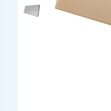
AUDI
BMW
Chevrolet
CITROEN
DACIA/RENAULT
FIAT
FORD
JEEP/CHRYSLER/DODGE
KIA
KIA
MERCEDES
NISSAN
NISSAN
OPEL / VAUXHALL