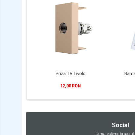
Priza TV Livolo
Rama 
12,00 RON
Social
Urmareste-ne in social