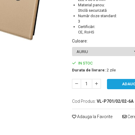
Material panou:
Sticlă securizată
Număr doze standard:
3
Certificări:
CE, RoHS
Culoare
:
IN STOC
Durata de livrare:
2 zile
ADAUG
Cod Produs:
VL-P701/02/02-6A
Adauga la Favorite
Cere