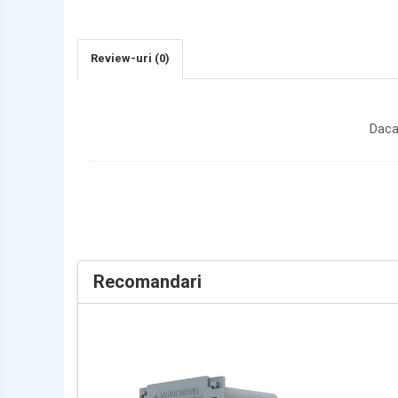
PEUGEOT
PORCHE
Review-uri
(0)
RENAULT
SEAT
SEAT
Daca
SKODA
TOYOTA
VW/SEAT/SKODA
Recomandari