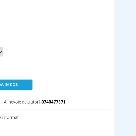
A IN COS
Ai nevoie de ajutor?
0740477371
 informatii