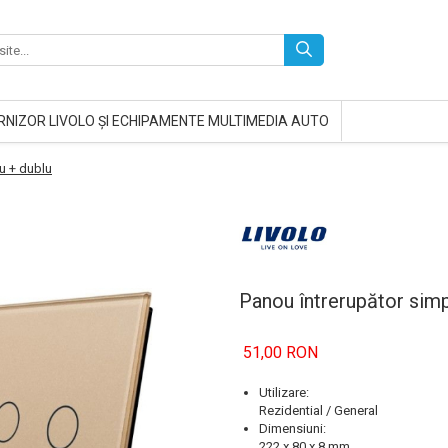
RNIZOR LIVOLO ȘI ECHIPAMENTE MULTIMEDIA AUTO
u + dublu
Panou întrerupător simp
51,00 RON
Utilizare:
Rezidential / General
Dimensiuni:
222 x 80 x 8
mm